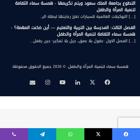
التطوع بجامعة الملك سعود ويتم تكريمها - همسة سماء الثقافة
لتنمية المرأة والطفل
[…] التوكيلات العالمية للسيارات تعزز رعايتها لبطلة الر...
الفصل الثالث: المدرسة بين التربية والتعليم — أين ضاعت المهمة؟ -
همسة سماء الثقافة لتنمية المرأة والطفل
[…] الفصل الاول :عقول بلا عمق، جيل بلا تفكير- حين يغفل...
همسة سماء لتنمية المرأة والطفل.
© 2026 جميع الحقوق محفوظة.
‫X
فيسبوك
لينكدإن
‫YouTube
انستقرام
بريد
همسة