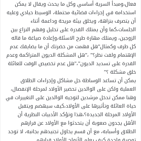
فعال،ومبدأ السرية أساسي وكل ما يحدث ويقال لا يمكن
استخدامه في إجراءات قضائية محتملة، الوسيط حيادي وعليه
أن يتصرف بنزاهة، ويخلق بيئة مريحة وداعمة أثناء
الجلسات،كما وأن يمتلك القدرة على تحليل وفهم النزاع بين
الزوجين، ويمتلك مهارة طرح الاسئلة،وإعادة صياغة ما قاله
كل طرف وكمثال”هل فهمت من حضرتك أن ما يضايقك عدم
الإهتمام ولفت نظر؟” ،”هل المشكلة الديون المتراكمة وعدم
القدرة على تسديد الديون”،”هل عدم تخصيص الوقت للعائلة
خلق مشكلة ؟”
يمكن أن تساعد الوساطة حل مشاكل وإجراءات الطلاق
العملية ولكن على الوالدين تحضير الأولاد لمرحلة الإنفصال،
وهنا ممكن تدخل مرشدين لتوجيه الوالدين على التغييرات في
حياة العائلة وتأثيرها على الأولاد،كيف سيهضم ويتقبل
الأولاد المرحلة الجديدة؟،هذا وتؤكد الأدبيات النظرية أن
الأهل يجدون صعوبة أن يتحدثوا مع الأولاد عن قرارهم
الطلاق وأسبابه، مع أن قسم يحاول تجنيدهم بجانبه، لا توجد
توصية واحدة كيف يعلم الأزواج الأولاد قرارهم