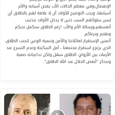
الإنفصال،وفي معظم الحالات الأب يقص أسبابه والأم
أسبابها، ويجب التوضيح للأولاد أن لا علاقة لهم بالطلاق أي
ليس سلوكهم السبب حتى لا يدخل الأولاد بتذنيب
أنفسهم،ورسالة الأم والأب “رغم الطلاق سنكمل نحبكم
ونهتم ونرعاكم.
أتمنى الإستقرار لعائلاتنا والأمن وتنمية الوعي لتجنب الطلاق
الذي يزعزع استقرار مجتمعنا ، آمل السكينة وعدم التسرع عند
الأزمات بين الأزواج، الطلاق سهل ولكن تداعياته صعبة
ونتذكر “أبغض الحلال عند الله الطلاق”.
الشاعر
والناقد
طه
فخري