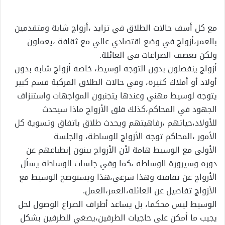
مع كل أسف حالات الطلاق في تزايد ،أزواج شابة ومتقدمين
بالعمر،أزواج في وضع اقتصادي عالي مع ثقافة ،يعملون
ولكن تعصف الصراعات في العائلة.
أزواج ينفصلون بدون التوجه لوسيط، خاصة أزواج شابة بدون
أولاد أو أملاك كثيرة، وفي حالات الطلاق المركبة قسم كبير
يتوجه لوسيط مهني وعندها يتجنبون المواجهات واستنزاف
الجهود في المحاكم،كذلك قلق الأزواج ماذا سيحدث
للأولاد،حياتهم ،رفاهيتهم ويحدث طلاق باتفاق وتسوية كل
الأمور ،المحاكم توجه الأزواج للوساطة، والجلسة
الأولى مع الوسيط هامة لأن الأزواج يبنون إنطباعهم عن
دوره وسيرورة الوساطة ،كما وفي جلسات الوساطة يسأل
الأزواج عن ثقافته وهذا شرعي،هذا ويستوضح الوسيط مع
الأزواج تفاصيل عن العائلة،العمر،العمل.
الوسيط ليس محكما، بل يساعد أطراف الصراع الوصول لحل
يجيب ما أمكن على حاجيات الطرفين،يصغي للطرفين بشكل