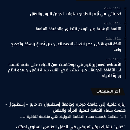
منذ 10 ساعات
ذكرياتي في أزهر العلوم: سنوات تكوين الروح والعقل
منذ 10 ساعات
التنمية البشرية بين الوهم التجاري والحقيقة العلمية
منذ 11 ساعة
اللغة العربية في عصر الذكاء الاصطناعي: بين أصالةٍ راسخة وتجديدٍ
واعد
منذ 11 ساعة
الأستاذة نعمة إبراهيم في بودكاست «من الحياة» على منصة همسة
نت الثقافة الدولية… حين يكتب نبض القلب سيرة الأمل، ويغدو الألم
بوابةً للحياة
أخر التعليقات
زيارة علمية إلى جامعة مرمرة وجامعة إسطنبول 29 مايو – إسطنبول -
همسة سماء الثقافة لتنمية المرأة والطفل
[…] منظمة همسة سماء الثقافة الدولية: هي منظمة ثقافية ت...
"كيان" تشارك بركن تعريفي في الحفل الختامي السنوي لمكتب