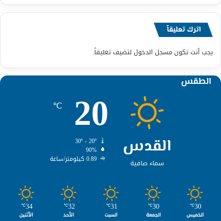
اترك تعليقاً
يجب أنت تكون
مسجل الدخول
لتضيف تعليقاً.
الطقس
20
℃
القدس
30º - 20º
90%
0.89 كيلومتر/ساعة
سماء صافية
34
32
31
30
30
℃
℃
℃
℃
℃
الخميس
الجمعة
السبت
الأحد
الأثنين