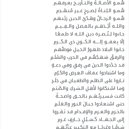
هُـمــو الأَصــالــةُ والـتــأريــخ يعـرفـهـم
هُـمــو الـبُـنــاةُ لِـصــرحٍ غــيـر مُـنـهَــدِمِ
هُـمــو الـرجــالُ وهَـدْيُ الـديـن زيَّـنـهـم
والـلــه أَيَّــدَهــم بـالـفـضـل والــقِـــيــمِ
جـاءوا لِــنُــصــرة ديـنِ الـلــه لا طـمـعًـا
إلّا بِـعـفـــو إلـــــه الـكـــونِ ذي الـكَـــرمِ
جـابوا البـلادَ ظـهـورُ الـخـيـلِ مَوطنُهـم
والرفـقُ مَنـهـجُهُـم في الـحربِ والسَّلَـمِ
قـد جَـدَّدوا الـدينَ في رِفـقٍ وفي دعــةٍ
وما اسْتباحوا عـفـافَ الـعِـرضِ والحُـرُمِ
ثــاروا على الـظلـم والطغـيـان في جَلَـدٍ
وَمـا اسْـتكانوا لأَهـلِ الـشـركِ والـصَّـنَـمِ
كانـت مَـسـيـرتُـهــم بـالـحــق واضـحــةً
حتى اسْتـعـادوا جـبـالَ الـنـورِ والـعَـلَـمِ
بالـحـزمِ والـعــزم والإقــدامِ قـد نَـفَــروا
إِلى الـجـهـــاد كَـسَــيْـلٍ جـــارفٍ عَــرِمِ
شـرقًــا وغَـربًـــا مـع الـتكـبـيرِ عـزَّتُـهــم