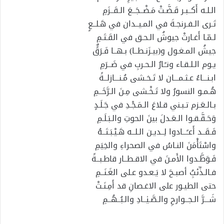
الـلـه أَكــبـر قَـضَّـتْ مَـضْــجَــعَ الـقَــزَمِ
تَـرى الـفـرنجـةَ في المـيــدان في هَـلــعٍ
لـمّـا أَغـارتْ جيوشُ الـحـق في القَـتَـمِ
جيشُ المـغـول و(بيـزَنـطــا) بـهــا فَـرَقًٌ
يـوم الـلـقـاء ونـًـارُ الـحـربِ في ضَــرَمِ
ابـنـــاءُ عـثـمـــان لا تَـخـشى مُـنـــازلــةً
هُـمـو النسورُ ولا تَـخْـشى مِـنَ الـرَّخَــمِ
بـالـعَـزم تـبـني قـلاعَ الـمَـجْـدِ في جَـلَـدٍ
وَحَـقَّـقـوا الـعَـدلَ بينَ الحوتِ والـبَـلَـمِ
فَـقَــد أَعـًـــادوا لِــديـن الـلــه هَـيْـبَـتَــهُ
واسْتَأْمَنَ النـاسُ في الصحراءِ والخِيَمِ
فَـوَطَّـدوا الأَمـنَ في الاقـطــار قاطـبــةً
فـالـذِّئبُِ أصبـحَ لا يَـعـدو عـلى الغَـنَــمِ
حتى الطيـور على الاغـصانِ قد أَمِـنَـتْ
شَـــرَّ الـجــوارحِ والـصَّـيٰــادِ والـبُــهُــمِ