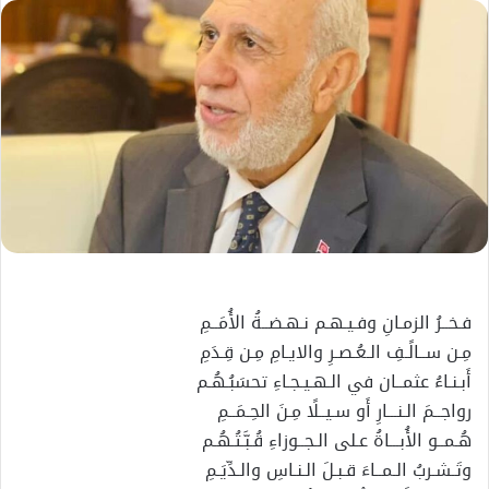
إلكترونيا
فـخــرُ الزمـانِ وفـيـهـم نـهـضــةُ الأُمَــمِ
مِـن ســالًـفِ الـعُـصـرِ والايـامِ مِـن قِـدَمِ
أَبـنـاءُ عثمــان في الـهـيـجـاءِ تحسَبُـهُـم
رواجــمَ الـنـــارِ أَو سـيــلًا مِـنَ الحِـمَــمِ
هُـمــو الأُبـــاةُ عـلى الـجــوزاءِ قُـبَّـتُـهُـم
وتَـشـربُ الـمــاءَ قـبـلَ الـنـاسِ والـدِّيَـمِ