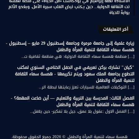
الأستاذة نعمة إبراهيم في بودكاست «من الحياة» على منصة همسة
نت الثقافة الدولية… حين يكتب نبض القلب سيرة الأمل، ويغدو الألم
بوابةً للحياة
أخر التعليقات
زيارة علمية إلى جامعة مرمرة وجامعة إسطنبول 29 مايو – إسطنبول -
همسة سماء الثقافة لتنمية المرأة والطفل
[…] منظمة همسة سماء الثقافة الدولية: هي منظمة ثقافية ت...
"كيان" تشارك بركن تعريفي في الحفل الختامي السنوي لمكتب
التطوع بجامعة الملك سعود ويتم تكريمها - همسة سماء الثقافة
لتنمية المرأة والطفل
[…] التوكيلات العالمية للسيارات تعزز رعايتها لبطلة الر...
الفصل الثالث: المدرسة بين التربية والتعليم — أين ضاعت المهمة؟ -
همسة سماء الثقافة لتنمية المرأة والطفل
[…] الفصل الاول :عقول بلا عمق، جيل بلا تفكير- حين يغفل...
همسة سماء لتنمية المرأة والطفل.
© 2026 جميع الحقوق محفوظة.