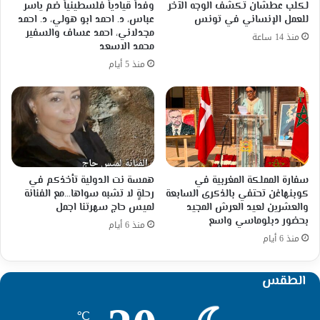
لكلب عطشان تكشف الوجه الآخر
وفداً قيادياً فلسطينياً ضم ياسر
للعمل الإنساني في تونس
عباس، د. احمد ابو هولي، د. احمد
مجدلاني، احمد عساف والسفير
منذ 14 ساعة
محمد الاسعد
منذ 5 أيام
سفارة المملكة المغربية في
همسة نت الدولية تأخذكم في
كوبنهاغن تحتفي بالذكرى السابعة
رحلةٍ لا تشبه سواها…مع الفنانة
والعشرين لعيد العرش المجيد
لميس حاج سهرتنا اجمل
بحضور دبلوماسي واسع
منذ 6 أيام
منذ 6 أيام
الطقس
℃