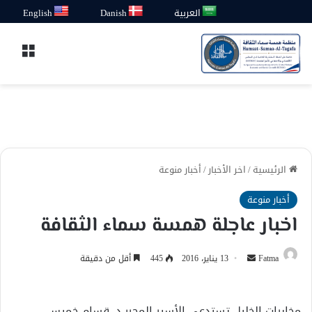
العربية
Danish
English
القائ
الرئيسية
/
اخر الأخبار
/
أخبار منوعة
أخبار منوعة
اخبار عاجلة همسة سماء الثقافة
أرسل
Fatma
13 يناير، 2016
445
أقل من دقيقة
بريدا
إلكترونيا
مخابرات الخليل تستدعي الأسير المحرر د. قسام خميس