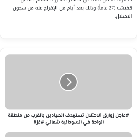
قفيشة (27 عاماً) وذلك بعد أيام من الإفراج عنه من سجون
الاحتلال.
#عاجل
زوارق
الاحتلال
تستهدف
الصيادين
بالقرب
من
منطقة
الواحة
في
#عاجل زوارق الاحتلال تستهدف الصيادين بالقرب من منطقة
السودانية
الواحة في السودانية شمالي #غزة
شمالي
#غزة
أخبار