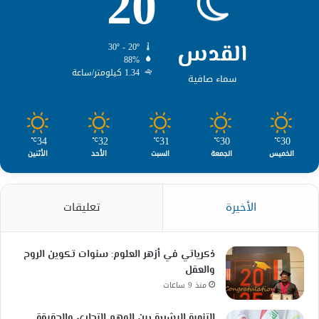
20
القدس
30º - 20º
88%
1.34 كيلومتر/ساعة
سماء صافية
34
32
31
30
30
℃
℃
℃
℃
℃
الخميس
الجمعة
السبت
الأحد
الأثنين
الأخيرة
تعليقات
ذكرياتي في أزهر العلوم: سنوات تكوين الروح
والعقل
منذ 9 ساعات
التنمية البشرية بين الوهم التجاري والحقيقة