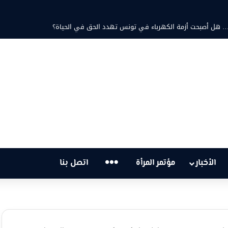
د ثابت والشاعرة فاطمة الزامل: عزف على أوتار الحنين وشجن القوافي
…
الأخبار
مؤتمر المرأة
اتصل بنا