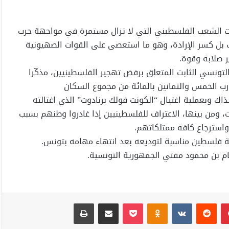
لات الشعب الفلسطيني التي لا تزال مستمرة في مواجهة حرب
ب بل كسر الإرادة، وهو ما استعصى على القوات الصهيونية
ير صلابة وقوة.
ونسي الثابت المتعلق برفض تهجير الفلسطينيين، مذكّرا
ير سنة 1948 التي طالت ما يقارب الخمس والثمانين بالمائة من مجموع السكان
اك وبعملية اغتيال “الكونت فولك برنادوت” الذي اغتالته
، ومن بينها، الاعتراف للفلسطينيين إذا غادروا وطنهم بسبب
استرجاع كافة ممتلكاتهم.
ة فلسطين مناسبة لتوديعه بعد انتهاء مهامه بتونس.
م بن محمود مفتي الجمهورية التونسية.
بينتيريست
Odnoklassniki
‫Pocket
مشاركة عبر البريد
طباعة