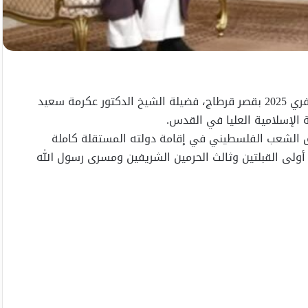
استقبل رئيس الجمهورية قيس سعيّد، ظهر الخميس 06 فيفري 2025 بقصر قرطاج، فضيلة الشيخ الدكتور عكرمة سعيد
 الإسلامية العليا في القدس.
قّ الشعب الفلسطيني في إقامة دولته المستقلة كاملة
لى القبلتين وثالث الحرمين الشريفين ومسرى رسول الله