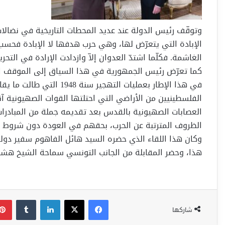
وتوقّف رئيس الدولة عند عديد المحطات التاريخية في نضا
الإبادة التي يتعرّض لها، وهي حرب هدفها لا الإبادة فحس
الغاشمة. فكلّما اشتدّ العدوان إلاّ وازدادت الإرادة في التحر
كما تعرّض رئيس الجمهورية في هذا السياق إلى الموقف الت
في هذا الإطار بعمليات التهج
الفلسطينيين من الأراضي التي احتلتها القوات الصهيونية آنذ
العصابات الصهيونية بالقدس بعد تقديمه جملة من المبادرات
الظروف المترتبة عن الحرب، بحقهم في العودة دون شروط و
وكان هذا اللقاء الذي حضره السيد هائل الفاهوم سفير دول
هذا، وحضر المقابلة من الجانب التونسي سماحة الشيخ هشا
فيسبوك
‫X
لينكدإن
شاركها