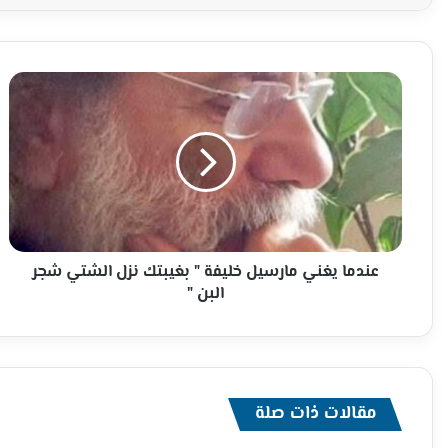
عندما
يغني
مارسيل
خليفة
"
بغيبتك
نزل
الشتي
شجر
البن
عندما يغني مارسيل خليفة " بغيبتك نزل الشتي شجر
"
البن "
مقالات ذات صلة