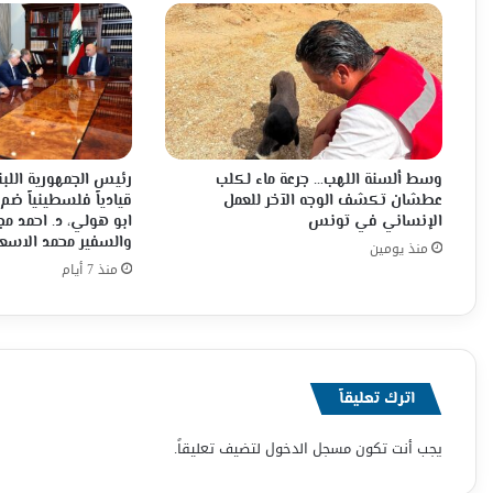
وسط ألسنة اللهب… جرعة ماء لكلب
رئيس الجمهورية اللبن
عطشان تكشف الوجه الآخر للعمل
قيادياً فلسطينياً ضم
الإنساني في تونس
ابو هولي، د. احمد م
والسفير محمد الاسع
منذ يومين
منذ 7 أيام
اترك تعليقاً
يجب أنت تكون
مسجل الدخول
لتضيف تعليقاً.