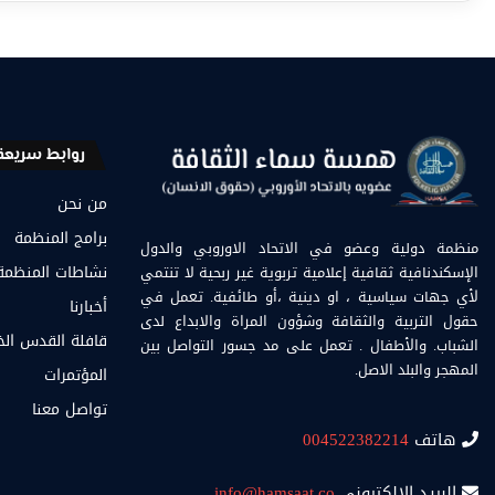
روابط سريعة
من نحن
برامج المنظمة
منظمة دولية وعضو في الاتحاد الاوروبي والدول
الإسكندنافية ثقافية إعلامية تربوية غير ربحية لا تنتمي
نشاطات المنظمة
لأي جهات سياسية ، او دينية ،أو طائفية. تعمل في
أخبارنا
حقول التربية والثقافة وشؤون المراة والابداع لدى
قافلة القدس ال
الشباب. والأطفال . تعمل على مد جسور التواصل بين
المهجر والبلد الاصل.
المؤتمرات
تواصل معنا
هاتف
004522382214
البريد الالكتروني
info@hamsaat.co