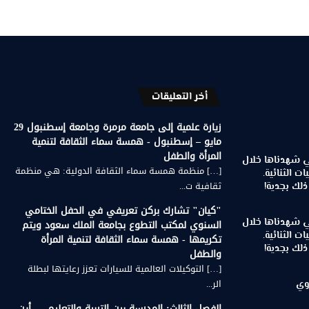
أخر التعليقات
زيارة علمية إلى جامعة مرمرة وجامعة إسطنبول 29
مايو – إسطنبول - همسة سماء الثقافة لتنمية
المرأة والطفل
تي شهدناها خلال
[…] منظمة همسة سماء الثقافة الدولية: هي منظمة
ات الثنائية.
ثقافية ت...
لك بجدية!
"كيان" تشارك بركن تعريفي في الحفل الختامي
تي شهدناها خلال
السنوي لمكتب التطوع بجامعة الملك سعود ويتم
ات الثنائية.
تكريمها - همسة سماء الثقافة لتنمية المرأة
لك بجدية!
والطفل
[…] التوكيلات العالمية للسيارات تعزز رعايتها لبطلة
الر...
وي
الفصل الثالث: المدرسة بين التربية والتعليم — أين