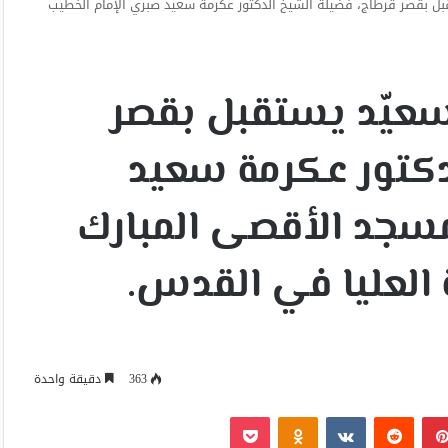
 بقصر قرطاج، فضيلة الشيخ الدكتور عكرمة سعيد صبري الإمام الخطيب
عيّد يستقبل بقصر
دكتور عكرمة سعيد
مسجد الأقصى المبارك
 العليا في القدس.
363
دقيقة واحدة
بينتيريست
Odnoklassniki
‫Pocket