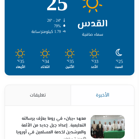
25
القدس
26º - 24º
79%
1.79 كيلومتر/ساعة
سماء صافية
35
34
35
33
25
℃
℃
℃
℃
℃
السبت
الأحد
الأثنين
الثلاثاء
الأربعاء
الأخيرة
تعليقات
معهد «بيان» في روما يعرّف برسالته
التعليمية.. إعداد جيل جديد من الأئمة
والمرشدين لخدمة المسلمين في أوروبا
منذ 7 ساعات