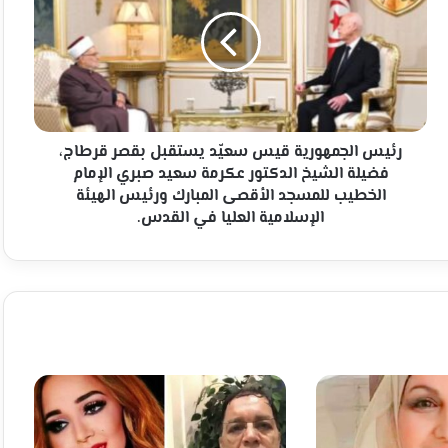
قيس
سعيّد
يستقبل
بقصر
قرطاج،
فضيلة
الشيخ
الدكتور
رئيس الجمهورية قيس سعيّد يستقبل بقصر قرطاج،
عكرمة
فضيلة الشيخ الدكتور عكرمة سعيد صبري الإمام
سعيد
الخطيب للمسجد الأقصى المبارك ورئيس الهيئة
صبري
الإسلامية العليا في القدس.
الإمام
الخطيب
للمسجد
الأقصى
المبارك
ورئيس
الهيئة
الإسلامية
العليا
في
القدس.