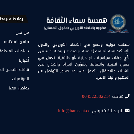
روابط سريعة
من نحن
برامج المنظمة
منظمة دولية وعضو في الاتحاد الاوروبي والدول
الإسكندنافية ثقافية إعلامية تربوية غير ربحية لا تنتمي
نشاطات المنظمة
لأي جهات سياسية ، او دينية ،أو طائفية. تعمل في
أخبارنا
حقول التربية والثقافة وشؤون المراة والابداع لدى
قافلة القدس ال
الشباب. والأطفال . تعمل على مد جسور التواصل بين
المهجر والبلد الاصل.
المؤتمرات
تواصل معنا
هاتف
004522382214
البريد الالكتروني
info@hamsaat.co