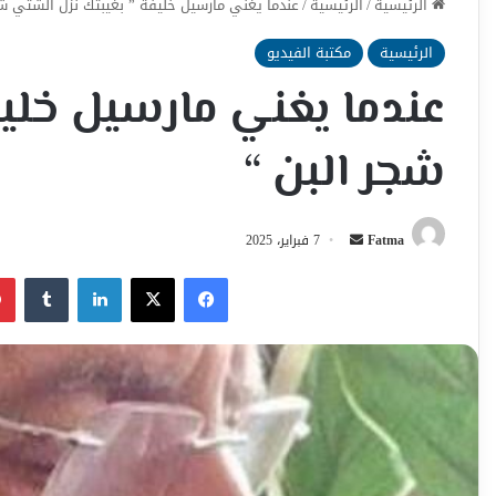
الرئيسية
/
الرئيسية
/
عندما يغني مارسيل خليفة ” بغيبتك نزل الشتي شج
الرئيسية
مكتبة الفيديو
عندما يغني مارسيل خليف
شجر البن “
أرسل
Fatma
7 فبراير، 2025
بريدا
فيسبوك
‫X
لينكدإن
إلكترونيا