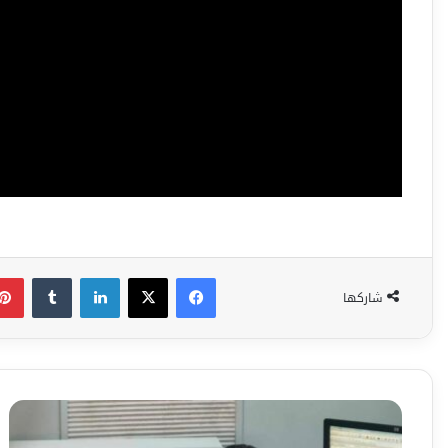
فيسبوك
‫X
لينكدإن
شاركها
بعد
انتهاء