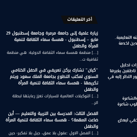
أخر التعليقات
زيارة علمية إلى جامعة مرمرة وجامعة إسطنبول 29
 التعليمية..
مايو – إسطنبول - همسة سماء الثقافة لتنمية
دين لخدمة
المرأة والطفل
[…] منظمة همسة سماء الثقافة الدولية: هي منظمة
ثقافية ت...
ات تحليل
"كيان" تشارك بركن تعريفي في الحفل الختامي
 ناطقين بغيرها
السنوي لمكتب التطوع بجامعة الملك سعود ويتم
 النظر إليه في
تكريمها - همسة سماء الثقافة لتنمية المرأة
والطفل
[…] التوكيلات العالمية للسيارات تعزز رعايتها لبطلة
الشاعرة
الر...
لوب شاعرة
الفصل الثالث: المدرسة بين التربية والتعليم — أين
ضاعت المهمة؟ - همسة سماء الثقافة لتنمية المرأة
لخفي لبعض
والطفل
[…] الفصل الاول :عقول بلا عمق، جيل بلا تفكير- حين