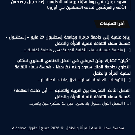
معهد «بيان» في روما يعرّف برسالته التعليمية.. إعداد جيل جديد من
الأئمة والمرشدين لخدمة المسلمين في أوروبا
أخر التعليقات
زيارة علمية إلى جامعة مرمرة وجامعة إسطنبول 29 مايو – إسطنبول -
همسة سماء الثقافة لتنمية المرأة والطفل
[…] منظمة همسة سماء الثقافة الدولية: هي منظمة ثقافية ت...
"كيان" تشارك بركن تعريفي في الحفل الختامي السنوي لمكتب
التطوع بجامعة الملك سعود ويتم تكريمها - همسة سماء الثقافة
لتنمية المرأة والطفل
[…] التوكيلات العالمية للسيارات تعزز رعايتها لبطلة الر...
الفصل الثالث: المدرسة بين التربية والتعليم — أين ضاعت المهمة؟ -
همسة سماء الثقافة لتنمية المرأة والطفل
[…] الفصل الاول :عقول بلا عمق، جيل بلا تفكير- حين يغفل...
همسة سماء لتنمية المرأة والطفل.
© 2026 جميع الحقوق محفوظة.