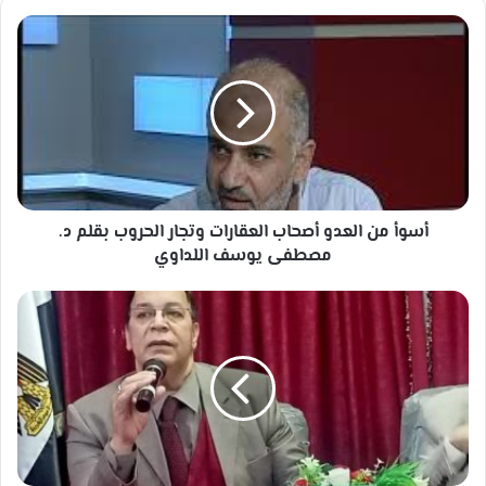
أسوأ
من
العدو
أصحاب
العقارات
وتجار
الحروب
بقلم
د.
مصطفى
أسوأ من العدو أصحاب العقارات وتجار الحروب بقلم د.
يوسف
مصطفى يوسف اللداوي
اللداوي
شاعر
الأمة
محمد
ثابت
وأمسية
شعرية
بالقاهرة