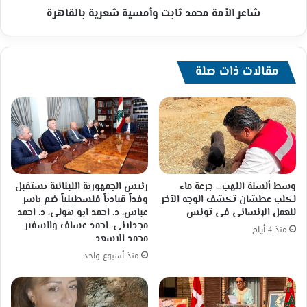
شاعر الأمة محمد ثابت وأمسية شعرية بالقاهرة
مقالات ذات صلة
وسط ألسنة اللهب… جرعة ماء
رئيس الجمهورية اللبنانية يستقبل
لكلب عطشان تكشف الوجه الآخر
وفداً قيادياً فلسطينياً ضم ياسر
للعمل الإنساني في تونس
عباس، د. احمد ابو هولي، د. احمد
مجدلاني، احمد عساف والسفير
منذ 4 أيام
محمد الاسعد
منذ أسبوع واحد