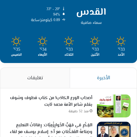
القدس
33º - 20º
94%
0.89 كيلومتر/ساعة
سماء صافية
35
34
33
33
33
℃
℃
℃
℃
℃
الأحد
الأثنين
الثلاثاء
الأربعاء
الخميس
الأخيرة
تعليقات
أصحاب الورع الكاذب! من كتاب قطوف وشوف
بقلم شاعر الأمة محمد ثابت
منذ 52 دقيقة
الفِكْرِ في مَهَبِّ الخَوارِزْمِيّات: رِهاناتُ التعليمِ
وصِناعةُ المُمَكِّناتِ مع أ.د. إسلام يوسف مع لقاء