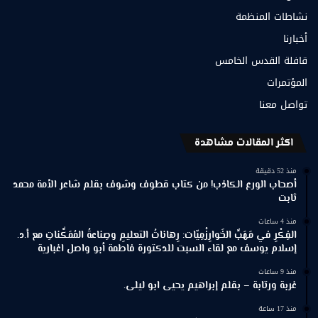
نشاطات المنظمة
أخبارنا
قافلة القدس الخامس
المؤتمرات
تواصل معنا
اكثر المقالات مشاهدة
منذ 52 دقيقة
أصحاب الورع الكاذب! من كتاب قطوف وشوف بقلم شاعر الأمة محمد
ثابت
منذ 4 ساعات
الفِكْرِ في مَهَبِّ الخَوارِزْمِيّات: رِهاناتُ التعليمِ وصِناعةُ المُمَكِّناتِ مع أ.د.
إسلام يوسف مع لقاء السبت للدكتورة فاطمة أبو واصل اغبارية
منذ 9 ساعات
غربة ورتابة – بقلم إبراهيم يحيى ابو ليلى.
منذ 17 ساعة