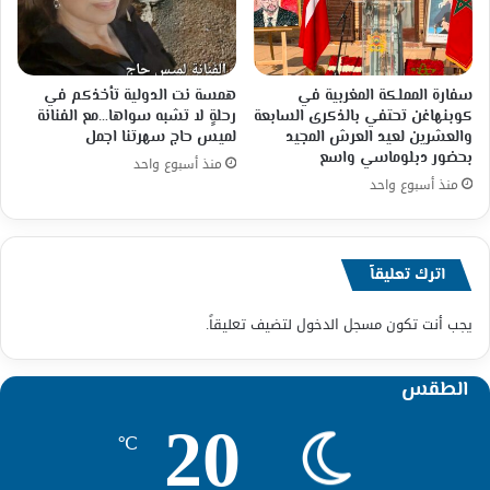
سفارة المملكة المغربية في
همسة نت الدولية تأخذكم في
كوبنهاغن تحتفي بالذكرى السابعة
رحلةٍ لا تشبه سواها…مع الفنانة
والعشرين لعيد العرش المجيد
لميس حاج سهرتنا اجمل
بحضور دبلوماسي واسع
منذ أسبوع واحد
منذ أسبوع واحد
اترك تعليقاً
يجب أنت تكون
مسجل الدخول
لتضيف تعليقاً.
الطقس
20
℃