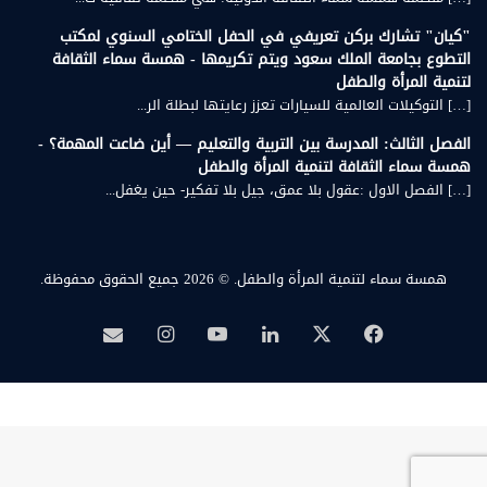
"كيان" تشارك بركن تعريفي في الحفل الختامي السنوي لمكتب
التطوع بجامعة الملك سعود ويتم تكريمها - همسة سماء الثقافة
لتنمية المرأة والطفل
[…] التوكيلات العالمية للسيارات تعزز رعايتها لبطلة الر...
الفصل الثالث: المدرسة بين التربية والتعليم — أين ضاعت المهمة؟ -
همسة سماء الثقافة لتنمية المرأة والطفل
[…] الفصل الاول :عقول بلا عمق، جيل بلا تفكير- حين يغفل...
همسة سماء لتنمية المرأة والطفل.
© 2026 جميع الحقوق محفوظة.
‫X
فيسبوك
لينكدإن
‫YouTube
انستقرام
بريد
همسة