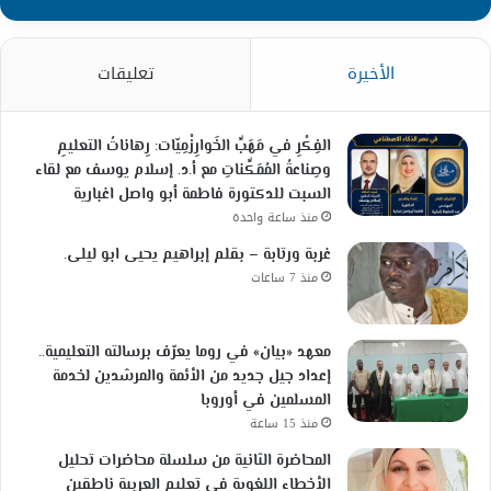
الأخيرة
تعليقات
الفِكْرِ في مَهَبِّ الخَوارِزْمِيّات: رِهاناتُ التعليمِ
وصِناعةُ المُمَكِّناتِ مع أ.د. إسلام يوسف مع لقاء
السبت للدكتورة فاطمة أبو واصل اغبارية
منذ ساعة واحدة
غربة ورتابة – بقلم إبراهيم يحيى ابو ليلى.
منذ 7 ساعات
معهد «بيان» في روما يعرّف برسالته التعليمية..
إعداد جيل جديد من الأئمة والمرشدين لخدمة
المسلمين في أوروبا
منذ 15 ساعة
المحاضرة الثانية من سلسلة محاضرات تحليل
الأخطاء اللغوية في تعليم العربية ناطقين