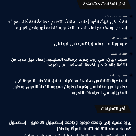
اكثر المقالات مشاهدة
منذ ساعة واحدة
الفِكْرِ في مَهَبِّ الخَوارِزْمِيّات: رِهاناتُ التعليمِ وصِناعةُ المُمَكِّناتِ مع أ.د.
إسلام يوسف مع لقاء السبت للدكتورة فاطمة أبو واصل اغبارية
منذ 7 ساعات
غربة ورتابة – بقلم إبراهيم يحيى ابو ليلى.
منذ 15 ساعة
معهد «بيان» في روما يعرّف برسالته التعليمية.. إعداد جيل جديد من
الأئمة والمرشدين لخدمة المسلمين في أوروبا
منذ يوم واحد
المحاضرة الثانية من سلسلة محاضرات تحليل الأخطاء اللغوية في
تعليم العربية ناطقين بغيرها بعنوان مفهوم الخطأ اللغوي وتطور
النظر إليه في الدراسات اللغوية
أخر التعليقات
زيارة علمية إلى جامعة مرمرة وجامعة إسطنبول 29 مايو – إسطنبول -
همسة سماء الثقافة لتنمية المرأة والطفل
[…] منظمة همسة سماء الثقافة الدولية: هي منظمة ثقافية ت...