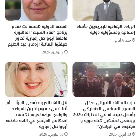
الإبادة الجماعية للإيزيديين مأساة
المنصة الدولية همسة نت تقدم
إنسانية ومسؤولية دولية
برنامج “لقاء السبت” الدكتورة
فاطمة ابوواصل إغبارية تحاور
منذ 6 أيام
ضيفتها الكاتبة ازدهار. عيد الحليم
2 يوليو، 2026
حزب التحالف الليبرالي يدخل
هل اللغة العربية تُقصي المرأة… أم
المسرح السياسي الدنماركي
أننا نسيء فهمها؟ بين القواعد
بأفضل نتيجة له في انتخابات 2026
والواقع: قراءة لغوية تكشف
ويسعى لتشكيل كتلة قوية و
انعكاس المجتمع في اللغة فاطمة
مجتهدة في البرلمان*
أبوواصل إغبارية
13 أبريل، 2026
30 مارس، 2026