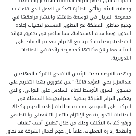
للشركات التي تظهر التزاماً استثنائياً بالابتكار والكفاءة
وحماية البيئة. وتأتي الجائزة لتعكس العمل الذي قامت به
مجموعة القريان في توسعة طاقتها وانتشار مرافقها في
جميع مناطق المملكة مع التطوير المستمر لتقنيات إعادة
التدوير وممارسات الاستدامة، مما ساهم في تحقيق فوائد
اقتصادية وصناعية كبيرة مع الالتزام بمعايير الحفاظ على
البيئة، مما رسّخ مكانتها كمجموعة رائدة في الصناعات
التدويرية.
وبهذه الفرصة تحدث الرئيس التنفيذي للشركة المهندس
عبدالعزيز يحي المؤيد قائلاً: “نحن فخورون بهذا التكريم على
مستوى الشرق الأوسط للعام السادس على التوالي، والذي
يعكس التزام الشركة بتنفيذ استراتيجيتها المتمثلة في
التركيز على النمو في مختلف قطاعات إعادة التدوير وكذلك
الصناعات التدويرية مع الإلتزام بالتميز التشغيلي والتنظيمي
ورفع كفاءة التكلفة وذلك من خلال تطبيق أحدث تقنيات
وأنظمة إدارة العمليات، علماً بأن حجم أعمال الشركة قد تجاوز