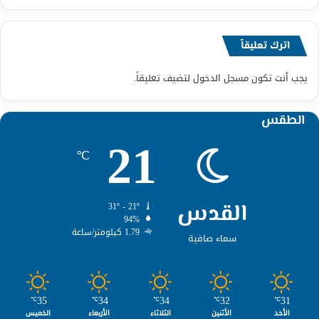
اترك تعليقاً
يجب أنت تكون
مسجل الدخول
لتضيف تعليقاً.
الطقس
21
℃
القدس
31º - 21º
94%
1.79 كيلومتر/ساعة
سماء صافية
35
34
34
32
31
℃
℃
℃
℃
℃
الأحد
الأثنين
الثلاثاء
الأربعاء
الخميس