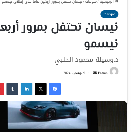
الرئيسية
/
منوعات
/
نيسان تحتفل بمرور أربعين عاماً على إطلاق نيسمو
منوعات
نيسان تحتفل بمرور أربعي
نيسمو
د.وسيلة محمود الحلبي
أرسل
Fatma
9 نوفمبر، 2024
بريدا
فيسبوك
‫X
لينكدإن
إلكترونيا