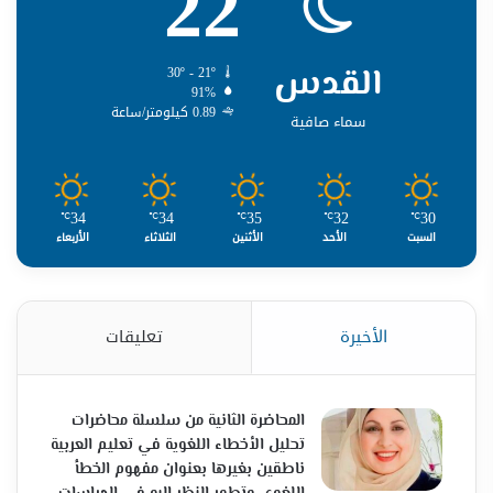
22
القدس
30º - 21º
91%
0.89 كيلومتر/ساعة
سماء صافية
34
34
35
32
30
℃
℃
℃
℃
℃
السبت
الأحد
الأثنين
الثلاثاء
الأربعاء
الأخيرة
تعليقات
المحاضرة الثانية من سلسلة محاضرات
تحليل الأخطاء اللغوية في تعليم العربية
ناطقين بغيرها بعنوان مفهوم الخطأ