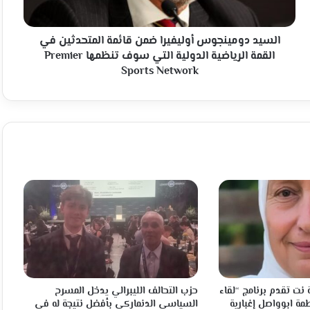
القمة
الرياضية
الدولية
السيد دومينجوس أوليفيرا ضمن قائمة المتحدثين في
التي
القمة الرياضية الدولية التي سوف تنظمها Premier
سوف
Sports Network
تنظمها
Premier
Sports
Network
نت تقدم برنامج “لقاء
حزب التحالف الليبرالي يدخل المسرح
مة ابوواصل إغبارية
السياسي الدنماركي بأفضل نتيجة له في