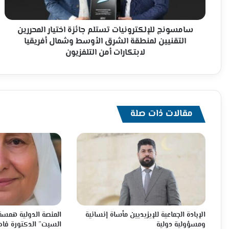
لمنطقة
الشرق
الأوسط
سامسونج للإلكترونيات تستلم جائزة اختيار المحررين
وشمال
التقنيين لمنطقة الشرق الأوسط وشمال أفريقيا
أفريقيا
لابتكارات أمن التلفزيون
لابتكارات
أمن
التلفزيون
مقالات ذات صلة
الإبادة الجماعية للإيزيديين مأساة إنسانية
المنصة الدولية همسة 
ومسؤولية دولية
السبت” الدكتورة فاط