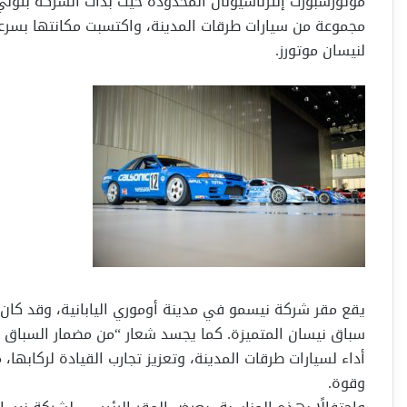
موتورسبورت إنترناشيونال المحدودة حيث بدأت الشركة بتول
مجموعة من سيارات طرقات المدينة، واكتسبت مكانتها بسرعة و
لنيسان موتورز.
يقع مقر شركة نيسمو في مدينة أوموري اليابانية، وقد كان ب
سباق نيسان المتميزة. كما يجسد شعار “من مضمار السباق
أداء لسيارات طرقات المدينة، وتعزيز تجارب القيادة لركاب
وقوة.