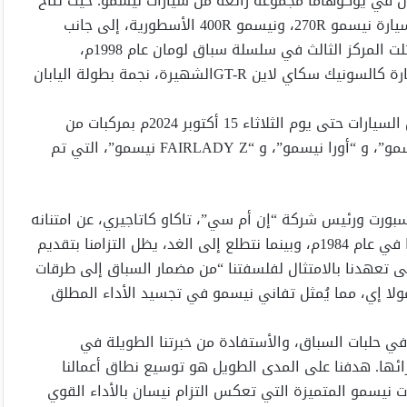
ان في يوكوهاما مجموعة رائعة من سيارات نيسمو. حيث تتاح
للزوار فرصة استكشاف طرازات نادرة لسيارات المدينة، مثل سيارة نيسمو 270R، ونيسمو 400R الأسطورية، إلى جانب
أيقونات حلبة السباق، مثل سيارة نيسانR390 GT1، التي احتلت المركز الثالث في سلسلة سباق لومان عام 1998م،
وتصدرت سباق دايتونا 24 ساعة، وسيارة نيسانR91CP، وسيارة كالسونيك سكاي لاين GT-Rالشهيرة، نجمة بطولة اليابان
بالإضافة إلى ذلك، تتألق صالة العرض التي تستمر في عرض السيارات حتى يوم الثلاثاء 15 أكتوبر 2024م بمركبات من
تشكيلة نيسمو المحلية الحالية في اليابان، وتشمل “أريا نيسمو”، و “أورا نيسمو”، و “FAIRLADY Z نيسمو”، التي تم
سبورت ورئيس شركة “إن أم سي”، تاكاو كاتاجيري، عن امتنانه
قائلاً: “نود أن نشكر كل من دعم شركة نيسمو منذ تأسيسها في عام 1984م، وبينما نتطلع إلى الغد، يظل التزامنا بتقديم
على تعهدنا بالامتثال لفلسفتنا “من مضمار السباق إلى طرقات
لا إي، مما يُمثل تفاني نيسمو في تجسيد الأداء المطلق
 حلبات السباق، والأستفادة من خبرتنا الطويلة في
ائها. هدفنا على المدى الطويل هو توسيع نطاق أعمالنا
 نيسمو المتميزة التي تعكس التزام نيسان بالأداء القوي