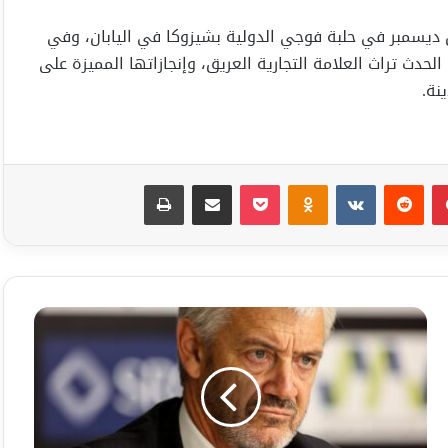
 2024م سيقام في الأول من ديسمبر في حلبة فوجي الدولية بشيزوكا في اليابان، وفي
حدث تراث العلامة التجارية العريق، وإنجازاتها المميزة على
نة.
بينتيريست
Odnoklassniki
‫Pocket
مشاركة عبر البريد
طباعة
السيد
دومينجوس
أوليفيرا
ضمن
قائمة
المتحدثين
في