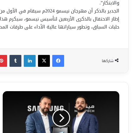
والابتكار”.
الجدير بالذكر أن مهرجان نيسمو
إطار الاحتفال بالذكرى الأربعين لتأسيس نيسمو، سيكرم هذا ال
حلبات السباق، وتطور سياراتها عالية الأداء على طرقات المدي
فيسبوك
‫X
لينكدإن
شاركها
سامسونج
للإلكترونيات
تستلم
جائزة
اختيار
المحررين
التقنيين