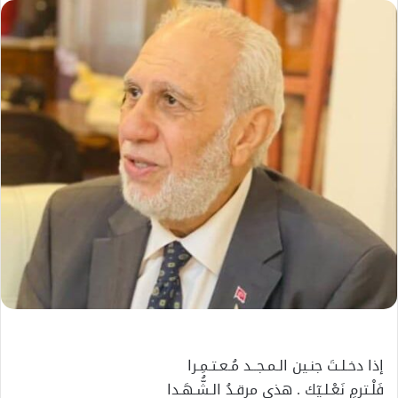
إلكترونيا
إذا دخـلـتَ جنـين الـمـجــد مُـعـتـمِـرا
فَلْـترمِ نَعْـلـيٓك . هذي مرقـدُ الـشُّـهَـدا