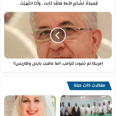
قَصِيدَةُ. لشَّـاعِرِ الأمة مُحَمَّد ثـَابِت . وَأَنـَا انـْتَهَـيْتُ .
امريكا
لم
تصوت
لترامب،
انما
عاقبت
بايدن
وهاريس!!
امريكا لم تصوت لترامب، انما عاقبت بايدن وهاريس!!
مقالات ذات صلة