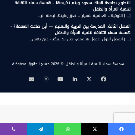
التطوع بجامعة الملك سعود ويتم تكريمها - همسة سماء الثقافة
لتنمية المرأة والطفل
[…] التوكيلات العالمية للسيارات تعزز رعايتها لبطلة الر...
الفصل الثالث: المدرسة بين التربية والتعليم — أين ضاعت المهمة؟ -
همسة سماء الثقافة لتنمية المرأة والطفل
[…] الفصل الاول :عقول بلا عمق، جيل بلا تفكير- حين يغفل...
همسة سماء لتنمية المرأة والطفل.
© 2026 جميع الحقوق محفوظة.
‫X
فيسبوك
لينكدإن
‫YouTube
انستقرام
بريد
همسة
يسبوك
‫X
واتساب
تيلقرام
ڤايبر