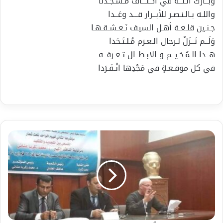
وبــارَكَ الـلــهُ في اكـنـــاف مَـسـجـدنا
واللـه بـالـنـصـر للأبــرار قـــد وعَــدا
جـنـين قلـعـة أهـل السيف نَـعـشـقـهـا
وَلَــم تَــزَلْ لـرجال الـعـزم مُـلـتَـحَدا
هــذا الـمُـخـيــم و الابـطــال تـعـرفــه
في كل موقـعـةٍ في مَجْدِها انْـفَـرَدا
قَصِيدَةُ.
لشَّـاعِرِ
الأمة
مُحَمَّد
ثـَابِت
.
وَأَنـَا
انـْتَهَـيْتُ
.