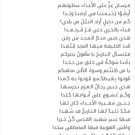
فـرسـان عِـزٍّ عـلى الأَعـداء سطـوتهـم
أَرسًَـوْا لِـخـيـمـتـنـا في أرضـنـا وتَــدا
كَـم مـن دخيلٍ أَراد الـنـيْـلٓ من بلدي؟
فَـبـاَء بالـخـزي حـتى فَــرّ مُــرتــعــدا
هـذي جنـين مـنــارً الـمـجـد مِـن زمَـن
مُنـذ الخلـيقـة فـيـهـا المجد مُـتّـقـدا
فـلـتسـأل الـتـاريخَ يا مأفونُ يخبركـم
بِـأنـنـا شوكـةُ في حَـلـق مِـن جـحَـدا
يا مَن ظَـنَـنْـتم وسـوءُ الظَّـن مذهبكم
مُوتـوا بِـغَـيـظكـمـو مُـوتـوا بِـه كَـمَـدا
هـذي جـنـين رجـالُ الـعـزم تـحرسـهـا
وكَــم غَـشــومٍ عـلى أَبــوابـهـا جُـلِـدا
جــنـــين مـقـــبـرة الأَعـــداء كـان لـهـا
مَـجْـدٌ تَـلـيـدٌ لَـهـا الـتـاريخُ قد شَـهِـدا
فيـها عـبـير شهـيد القـدس كُـنْ حَـذِرا
وامْشِ الهوينة فيها المصطفى سجدا