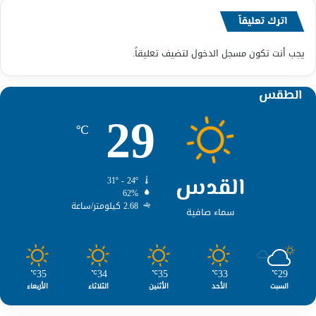
اترك تعليقاً
يجب أنت تكون
مسجل الدخول
لتضيف تعليقاً.
الطقس
29
℃
القدس
31º - 24º
62%
2.68 كيلومتر/ساعة
سماء صافية
35
34
35
33
29
℃
℃
℃
℃
℃
السبت
الأحد
الأثنين
الثلاثاء
الأربعاء