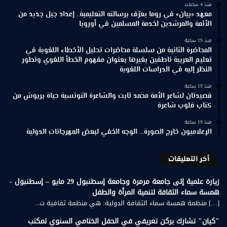
منذ 4 ساعات
معهد «بيان» في روما يعرّف برسالته التعليمية.. إعداد جيل جديد من
الأئمة والمرشدين لخدمة المسلمين في أوروبا
منذ 19 ساعة
المحاضرة الثانية من سلسلة محاضرات تحليل الأخطاء اللغوية في
تعليم العربية ناطقين بغيرها بعنوان مفهوم الخطأ اللغوي وتطور
النظر إليه في الدراسات اللغوية
منذ 19 ساعة
قصيدتان لشاعر الأمة محمد ثابت والشاعرة التونسية حياة بربوش من
كتاب قلوب شاعرة
منذ 19 ساعة
الإعلاميون خارج الصورة… الوجه الخفي لبعض المهرجانات الدولية
أخر التعليقات
زيارة علمية إلى جامعة مرمرة وجامعة إسطنبول 29 مايو – إسطنبول -
همسة سماء الثقافة لتنمية المرأة والطفل
[…] منظمة همسة سماء الثقافة الدولية: هي منظمة ثقافية ت...
"كيان" تشارك بركن تعريفي في الحفل الختامي السنوي لمكتب