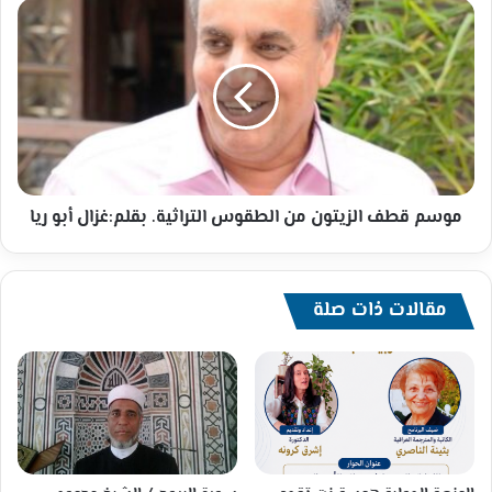
موسم
قطف
الزيتون
من
الطقوس
التراثية.
بقلم:غزال
أبو
ريا
موسم قطف الزيتون من الطقوس التراثية. بقلم:غزال أبو ريا
مقالات ذات صلة