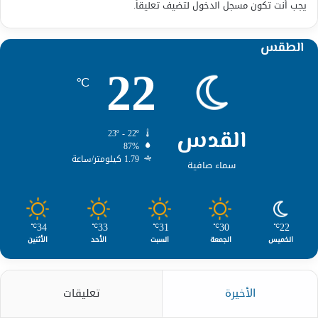
يجب أنت تكون
مسجل الدخول
لتضيف تعليقاً.
الطقس
22
℃
القدس
23º - 22º
87%
1.79 كيلومتر/ساعة
سماء صافية
34
33
31
30
22
℃
℃
℃
℃
℃
الخميس
الجمعة
السبت
الأحد
الأثنين
الأخيرة
تعليقات