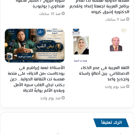
المنصة الدولية همسة نت تقدم
سورة البروج / الشيخ محمود
برنامج العربية تجمعنا إعداد وتقديم
هنداوي ( يوتيوب)
الدكتورة إشرق كرونه
منذ 10 ساعات
منذ 9 ساعات
اللغة العربية في عصر الذكاء
الأستاذة نعمة إبراهيم في
الاصطناعي: بين أصالةٍ راسخة
بودكاست «من الحياة» على منصة
وتجديدٍ واعد
همسة نت الثقافة الدولية… حين
يكتب نبض القلب سيرة الأمل،
منذ يوم واحد
ويغدو الألم بوابةً للحياة
منذ يوم واحد
اترك تعليقاً