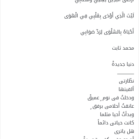
لَيْتَ الَّذِي أَوْدَى بِقَلْبِي فِي الْهَوَى
أَحْيَاهُ بِالسَّلْوَى لِرَدِّ صَوَابِي
محمد ثابت
دنيا جديدةْ
ــــــــــــــــــ
نظّارتى
ألقيتها
ودخلتُ فى نوم ٍ عميقْ
عانقتُ أحلامى برفق ٍ
وبدأتُ أحيا مثلما
كانت حياتى دائماً
هل ياترى