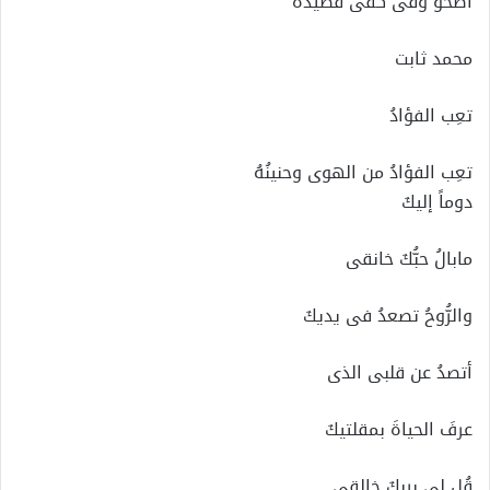
أصحو وفى كفى قصيدةْ
محمد ثابت
تعِب الفؤادُ
تعِب الفؤادُ من الهوى وحنينُهُ
دوماً إليكَ
مابالُ حبُّكَ خانقى
والرُّوحُ تصعدُ فى يديكَ
أتصدُ عن قلبى الذى
عرفَ الحياةَ بمقلتيكَ
قُل لى بربكَ خالقى