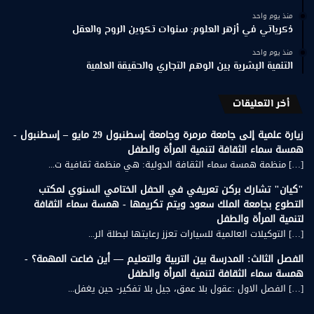
منذ يوم واحد
ذكرياتي في أزهر العلوم: سنوات تكوين الروح والعقل
منذ يوم واحد
التنمية البشرية بين الوهم التجاري والحقيقة العلمية
أخر التعليقات
زيارة علمية إلى جامعة مرمرة وجامعة إسطنبول 29 مايو – إسطنبول -
همسة سماء الثقافة لتنمية المرأة والطفل
[…] منظمة همسة سماء الثقافة الدولية: هي منظمة ثقافية ت...
"كيان" تشارك بركن تعريفي في الحفل الختامي السنوي لمكتب
التطوع بجامعة الملك سعود ويتم تكريمها - همسة سماء الثقافة
لتنمية المرأة والطفل
[…] التوكيلات العالمية للسيارات تعزز رعايتها لبطلة الر...
الفصل الثالث: المدرسة بين التربية والتعليم — أين ضاعت المهمة؟ -
همسة سماء الثقافة لتنمية المرأة والطفل
[…] الفصل الاول :عقول بلا عمق، جيل بلا تفكير- حين يغفل...