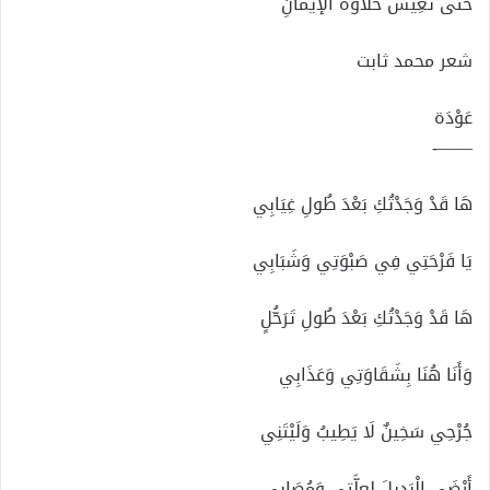
حتَّى تعِيشَ حَلَاوةَ الْإيمَانِ
شعر محمد ثابت
عَوْدَة
——-
هَا قَدْ وَجَدْتُكِ بَعْدَ طُولِ غِيَابِي
يَا فَرْحَتِي فِي صَبْوَتِي وَشَبَابِي
هَا قَدْ وَجَدْتُكِ بَعْدَ طُولِ تَرَحُّلٍ
وَأَنَا هُنَا بِشَقَاوَتِي وَعَذَابِي
جُرْحِي سَخِينٌ لَا يَطِيبُ وَلَيْتَنِي
أَرْضَى الْبَدِيلَ لِعِلَّتِي وَمُصَابِي