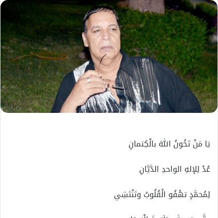
إلكترونيا
يَا مَنْ تَخُونُ اللهَ بالْكِتمانِ
عُدْ لِلإلهِ الواحدِ الدَّيَّانِ
لِمُحمَّدٍ تهْفُو الْقُلُوبُ وتَنْتَشِي