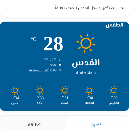
يجب أنت تكون
مسجل الدخول
لتضيف تعليقاً.
الطقس
28
℃
القدس
30º - 22º
56%
0.89 كيلومتر/ساعة
سماء صافية
34
33
31
30
30
℃
℃
℃
℃
℃
الخميس
الجمعة
السبت
الأحد
الأثنين
الأخيرة
تعليقات