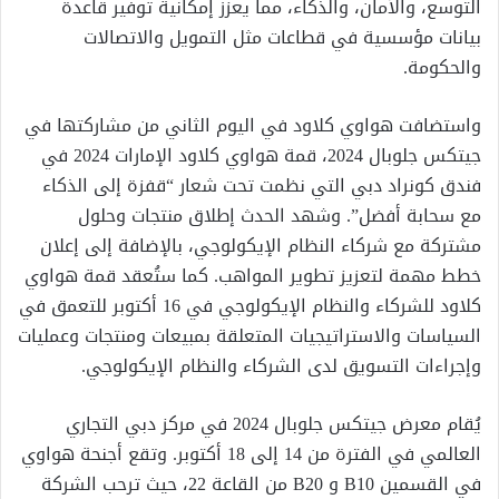
التوسع، والأمان، والذكاء، مما يعزز إمكانية توفير قاعدة
بيانات مؤسسية في قطاعات مثل التمويل والاتصالات
والحكومة.
واستضافت هواوي كلاود في اليوم الثاني من مشاركتها في
جيتكس جلوبال 2024، قمة هواوي كلاود الإمارات 2024 في
فندق كونراد دبي التي نظمت تحت شعار “قفزة إلى الذكاء
مع سحابة أفضل”. وشهد الحدث إطلاق منتجات وحلول
مشتركة مع شركاء النظام الإيكولوجي، بالإضافة إلى إعلان
خطط مهمة لتعزيز تطوير المواهب. كما ستُعقد قمة هواوي
كلاود للشركاء والنظام الإيكولوجي في 16 أكتوبر للتعمق في
السياسات والاستراتيجيات المتعلقة بمبيعات ومنتجات وعمليات
وإجراءات التسويق لدى الشركاء والنظام الإيكولوجي.
يُقام معرض جيتكس جلوبال 2024 في مركز دبي التجاري
العالمي في الفترة من 14 إلى 18 أكتوبر. وتقع أجنحة هواوي
في القسمين B10 و B20 من القاعة 22، حيث ترحب الشركة