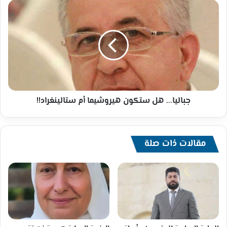
"أبشر"
جباليا...
خط
هل
أحمر
ستكون
هيروشيما
أم
ستالينغراد!!
جباليا... هل ستكون هيروشيما أم ستالينغراد!!
مقالات ذات صلة