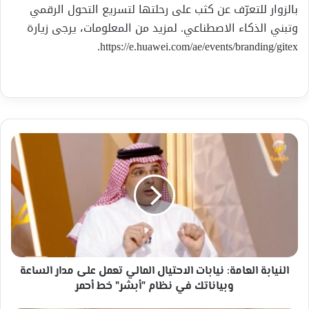
بالزوار للتعرّف عن كثب على رحلتها لتسريع التحول الرقمي
وتبني الذكاء الاصطناعي. لمزيد من المعلومات، يرجى زيارة
https://e.huawei.com/ae/events/branding/gitex.
النيابة
العامة:
نيابات
الاحتيال
المالي
تعمل
على
مدار
الساعة
وبياناتك
النيابة العامة: نيابات الاحتيال المالي تعمل على مدار الساعة
في
وبياناتك في نظام "أبشر" خط أحمر
نظام