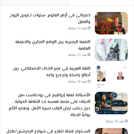
ذكرياتي في أزهر العلوم: سنوات تكوين الروح
والعقل
منذ 14 ساعة
التنمية البشرية بين الوهم التجاري والحقيقة
العلمية
منذ 15 ساعة
اللغة العربية في عصر الذكاء الاصطناعي: بين
أصالةٍ راسخة وتجديدٍ واعد
منذ 16 ساعة
الأستاذة نعمة إبراهيم في بودكاست «من
الحياة» على منصة همسة نت الثقافة الدولية…
حين يكتب نبض القلب سيرة الأمل، ويغدو الألم
بوابةً للحياة
منذ 16 ساعة
السكوتر قنبلة تنفجر في شوارع البدرشين/عاجل