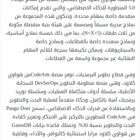
5.0 المتطورة للذكاء الاصطناعي، والتي تقدم إمكانات
متقدمة خاصة بمهام محددة. وتتكون هذه المجموعة من
نماذج مدربة مسبقاً ومصممة على هيئة بنية منفصلة مكونة
من ثلاث طبقات (5+N+X)، بما في ذلك خمسة نماذج أساسية،
ونماذج متعددة خاصة بالقطاعات، ونماذج خاصة
بالسيناريوهات. ويمكن تكييفها بسرعة لتلائم المهام
النهائية عبر مجموعة واسعة من القطاعات.
وفي قطاع تطوير البرمجيات، توفر منصة CodeArtsمن هواوي
كلاود، وهي منصة منظومة التطوير DevSecOps للسحابة
الأصلية، سلسلة أدوات متكاملة العمليات، وسلسلة توريد
برمجيات آمنة بالكامل، وذكاءً متقدماً لعملية البحث والتطوير.
وبالاستفادة من قدرات الذكاء الاصطناعي، تسمح Pangu Doer
في CodeArts للمطورين بالتركيز على الابتكار وتعزيز كفاءة
البحث والتطوير بنسبة 30%. وتمتلك قاعدة بيانات GaussDB
من هواوي كلاود مزايا استثنائية كالتوافر، والأداء، وقابلية