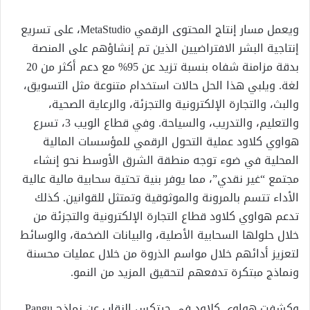
ويعمل مسار إنتاج المحتوى الرقمي MetaStudio، على تسريع
إنتاجية البشر الافتراضيين الذين تم إنشاؤهم على المنصة
بدقة مزامنة شفاه بنسبة تزيد عن 95% مع دعم أكثر من 20
لغة. ويلبي هذا الحل حالات استخدام متنوعة مثل التسويق،
والبث، والتجارة الإلكترونية والتجزئة، والرعاية الصحية،
والتعليم، والتدريب، والسياحة. وفي قطاع الويب 3، تسرع
هواوي كلاود عملية التحول الرقمي للمؤسسات المالية
المحلية في ضوء توجه منطقة الشرق الأوسط نحو إنشاء
مجتمع “غير نقدي”، مما يوفر بنية تحتية سحابية مالية عالية
الأداء تتسم بالمرونة والموثوقية وتمتثل للقوانين. كذلك
تدعم هواوي كلاود قطاع التجارة الإلكترونية والتجزئة من
خلال حلولها السحابية الأصلية، والبيانات الضخمة، والوسائط
لتعزيز أدائهم خلال مواسم الذروة من خلال عمليات محسنة
ونماذج مبتكرة تدفعهم لتحقيق المزيد من النمو.
وكشفت هواوي كلاود في جيتكس النقاب عن نماذج Pangu