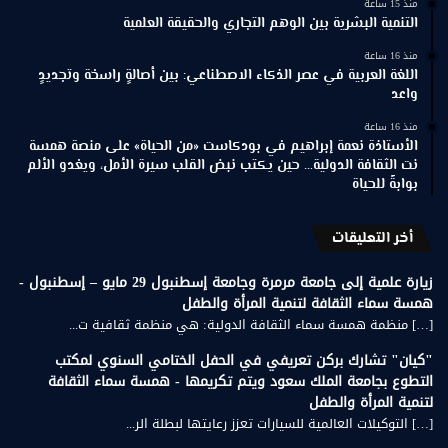
منذ 15 ساعة
التنمية البشرية بين الوهم التجاري والحقيقة العلمية
منذ 16 ساعة
اللغة العربية في عصر الذكاء الاصطناعي: بين أصالةٍ راسخة وتجديدٍ
واعد
منذ 16 ساعة
الأستاذة نعمة إبراهيم في بودكاست «من الحياة» على منصة همسة
نت الثقافة الدولية… حين يكتب نبض القلب سيرة الأمل، ويغدو الألم
بوابةً للحياة
أخر التعليقات
زيارة علمية إلى جامعة مرمرة وجامعة إسطنبول 29 مايو – إسطنبول -
همسة سماء الثقافة لتنمية المرأة والطفل
[…] منظمة همسة سماء الثقافة الدولية: هي منظمة ثقافية ت...
"كيان" تشارك بركن تعريفي في الحفل الختامي السنوي لمكتب
التطوع بجامعة الملك سعود ويتم تكريمها - همسة سماء الثقافة
لتنمية المرأة والطفل
[…] التوكيلات العالمية للسيارات تعزز رعايتها لبطلة الر...