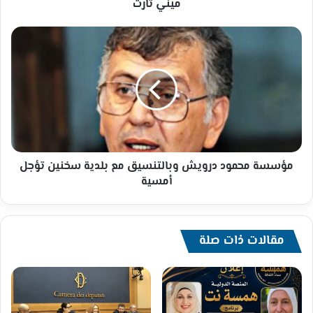
ميني تارت
مؤسسة
محمود
درويش
وبالتنسيق
مع
بلدية
سخنين
تؤجل
أمسية
مؤسسة محمود درويش وبالتنسيق مع بلدية سخنين تؤجل
أمسية
مقالات ذات صلة