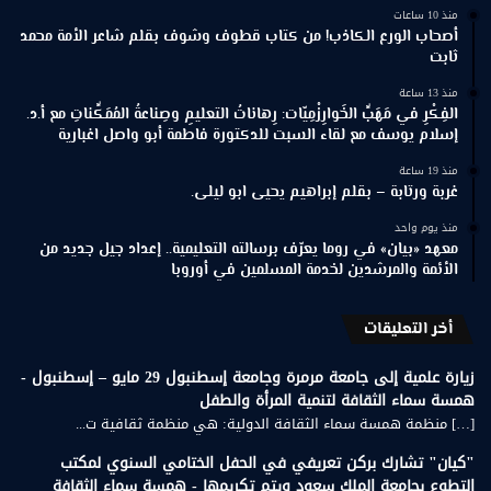
منذ 10 ساعات
أصحاب الورع الكاذب! من كتاب قطوف وشوف بقلم شاعر الأمة محمد
ثابت
منذ 13 ساعة
الفِكْرِ في مَهَبِّ الخَوارِزْمِيّات: رِهاناتُ التعليمِ وصِناعةُ المُمَكِّناتِ مع أ.د.
إسلام يوسف مع لقاء السبت للدكتورة فاطمة أبو واصل اغبارية
منذ 19 ساعة
غربة ورتابة – بقلم إبراهيم يحيى ابو ليلى.
منذ يوم واحد
معهد «بيان» في روما يعرّف برسالته التعليمية.. إعداد جيل جديد من
الأئمة والمرشدين لخدمة المسلمين في أوروبا
أخر التعليقات
زيارة علمية إلى جامعة مرمرة وجامعة إسطنبول 29 مايو – إسطنبول -
همسة سماء الثقافة لتنمية المرأة والطفل
[…] منظمة همسة سماء الثقافة الدولية: هي منظمة ثقافية ت...
"كيان" تشارك بركن تعريفي في الحفل الختامي السنوي لمكتب
التطوع بجامعة الملك سعود ويتم تكريمها - همسة سماء الثقافة