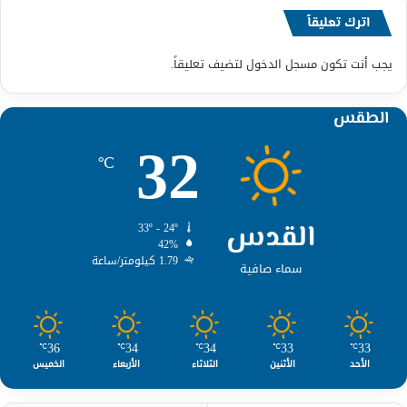
اترك تعليقاً
يجب أنت تكون
مسجل الدخول
لتضيف تعليقاً.
الطقس
32
℃
القدس
33º - 24º
42%
1.79 كيلومتر/ساعة
سماء صافية
36
34
34
33
33
℃
℃
℃
℃
℃
الأحد
الأثنين
الثلاثاء
الأربعاء
الخميس