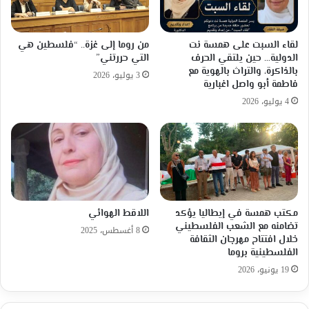
لقاء السبت على همسة نت
من روما إلى غزة.. “فلسطين هي
الدولية… حين يلتقي الحرف
التي حررتني”
بالذاكرة، والتراث بالهوية مع
3 يوليو، 2026
فاطمة أبو واصل اغبارية
4 يوليو، 2026
مكتب همسة في إيطاليا يؤكد
اللاقط الهوائي
تضامنه مع الشعب الفلسطيني
8 أغسطس، 2025
خلال افتتاح مهرجان الثقافة
الفلسطينية بروما
19 يونيو، 2026