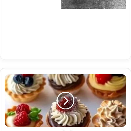
ميني
تارت