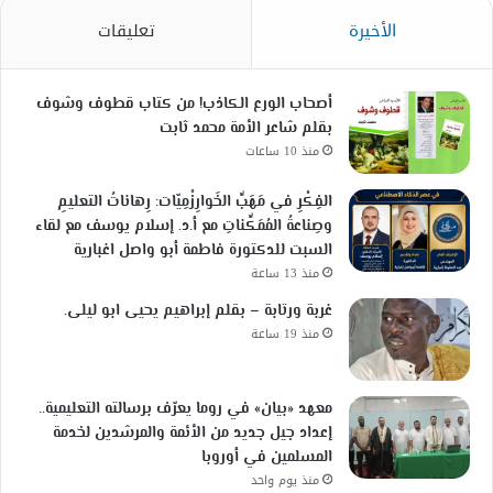
الأخيرة
تعليقات
أصحاب الورع الكاذب! من كتاب قطوف وشوف
بقلم شاعر الأمة محمد ثابت
منذ 10 ساعات
الفِكْرِ في مَهَبِّ الخَوارِزْمِيّات: رِهاناتُ التعليمِ
وصِناعةُ المُمَكِّناتِ مع أ.د. إسلام يوسف مع لقاء
السبت للدكتورة فاطمة أبو واصل اغبارية
منذ 13 ساعة
غربة ورتابة – بقلم إبراهيم يحيى ابو ليلى.
منذ 19 ساعة
معهد «بيان» في روما يعرّف برسالته التعليمية..
إعداد جيل جديد من الأئمة والمرشدين لخدمة
المسلمين في أوروبا
منذ يوم واحد