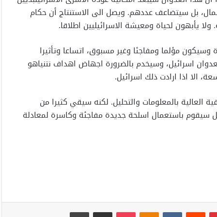
مال، بل سيتضاعف عددهم. ويصل الى الاستنتاج أن حكام
ا يأبهون لحياة ومعيشة الاسرائيليين اطلاقا.
قوة وسيكون مؤلما ومفاجئا وغير مسبوق، اتساعا وتأثيرا
 لعدوان اسرائيل، وسيخدم بالضرورة اجهاض اهداف نتنياهو
ة، الا اذا ارادت ذلك اسرائيل.
 العالية بالمعلومات والتحليل. لكنه سيقي كثيرا من
 سيقوم باستعمال اسلحة جديدة مفاجئة وكاسرة لمعادلة
بينتيريست
Odnoklassniki
‫Pocket
مشاركة عبر البريد
طباعة