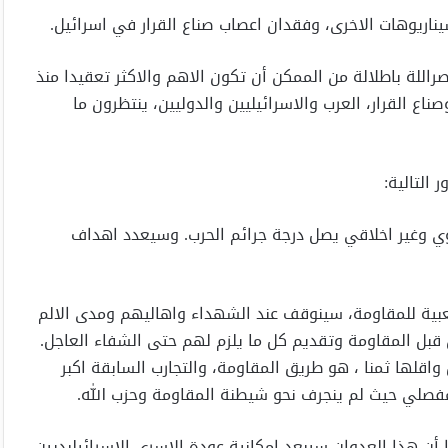
يناريوهات الاخرى، وفقدان اعصاب صناع القرار في اسرائيل.
للة باطلالة من الممكن أن تكون الاهم والاكثر تعقيدا منذ
اع القرار، العرب والاسرائيليين والدوليين، ينتظرون ما
التالية:
وي وغير اخلاقي يصل درجة جرائم الحرب. وسيعدد اهداف
لشعبية للمقاومة، سينوقف عند الشهداء واهاليهم ومدى الالم
 قبل المقاومة وتقديم كل ما يلزم لهم حتى الشفاء العاجل.
اقلها ثمنا ، هو طريق المقاومة، والتجارب السابقة اكبر
لمفصلي حيث لم ينجرف نحو شيطنة المقاومة وحزب الله.
 أن هذا العدوان سيبعد امكانية عودة الاسرى الاسرائيلبديين