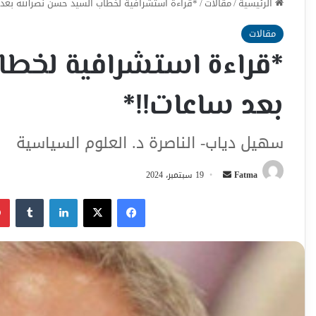
الرئيسية
/
مقالات
/
*قراءة استشرافية لخطاب السيد حسن نصرالله بعد 
مقالات
*قراءة استشرافية لخطا
بعد ساعات!!*
سهيل دياب- الناصرة د. العلوم السياسية
أرسل
Fatma
19 سبتمبر، 2024
بريدا
فيسبوك
‫X
لينكدإن
إلكترونيا