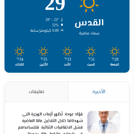
29
القدس
29º - 22º
52%
0.89 كيلومتر/ساعة
سماء صافية
34
35
33
31
28
℃
℃
℃
℃
℃
الجمعة
السبت
الأحد
الأثنين
الثلاثاء
الأخيرة
تعليقات
فؤاد عودة: تُظهر أزمات الهجرة التي
شهدناها خلال الثلاثين عامًا الماضية
فشل الاتفاقيات الثنائية. فلنساعدهم