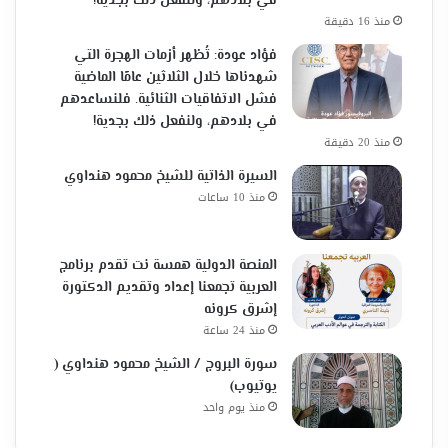
في بلادهم، ولنفعل ذلك بجدية!
منذ 16 دقيقة
فؤاد عودة: تُظهر أزمات الهجرة التي
شهدناها خلال الثلاثين عامًا الماضية
فشل الاتفاقيات الثنائية. فلنساعدهم
في بلادهم، ولنفعل ذلك بجدية!
منذ 20 دقيقة
السيرة الذاتية للشيخ محمود هنداوي
منذ 10 ساعات
المنصة الدولية همسة نت تقدم برنامج
العربية تجمعنا إعداد وتقديم الدكتورة
إشرق كرونه
منذ 24 ساعة
سورة البروج / الشيخ محمود هنداوي (
يوتيوب)
منذ يوم واحد