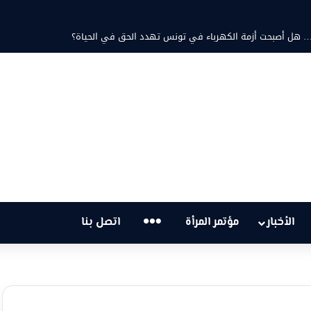
مد ثابت والشاعرة فاطمة الزامل: عزف على أوتار الحنين وشجن القوافي
…
الأخبار
مؤتمر المرأة
اتصل بنا