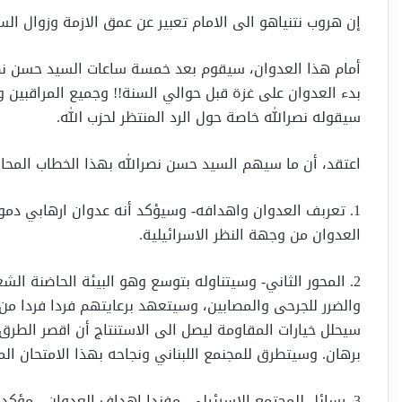
إن هروب نتنياهو الى الامام تعبير عن عمق الازمة وزوال الس
أمام هذا العدوان، سيقوم بعد خمسة ساعات السيد حسن نصرا
بدء العدوان على غزة قبل حوالي السنة!! وجميع المراقبين وصن
سيقوله نصرالله خاصة حول الرد المنتظر لحزب الله.
اعتقد، أن ما سيهم السيد حسن نصرالله بهذا الخطاب المحاور 
1. تعربف العدوان واهدافه- وسيؤكد أنه عدوان ارهابي دم
العدوان من وجهة النظر الاسرائيلية.
2. المحور الثاني- وسيتناوله بتوسع وهو البيئة الحاضنة ا
والضرر للجرحى والمصابين، وسيتعهد برعايتهم فردا فردا من
سيحلل خيارات المقاومة ليصل الى الاستنتاج أن اقصر الطرق و
برهان. وسيتطرق للمجنمع اللبناني ونجاحه بهذا الامتحان ا
3. رسائل للمجتمع الاسرئيلي- مفندا اهداف العدوان ، مؤكدا