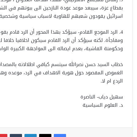
بفطاع عزة، سيبعد موعد عودة النازحين الى ببوتهم في الش
اسرائيل يقودون شعبهم للهاوية لاسباب سياسية وشخصية. ول
4. الرد الموجع القادم- سيؤكد بهذا المحور أن الرد قادم ب
ومفاجأة. لكنه سيؤكد أن الرد القادم سيكون اخلاقيا خلافا
وحكومتة الفاشية، بعدم ايصاله الى المواجهة الكبيرة الواسع
خطاب السيد حسن نصرالله سيتسم كباقي اطلالاته بالمصداقية
الغموض المقصود حول هوية الاهداف في الرد، موعده وهل
الردع ام لا.
سهيل دياب- الناصرة
د. العلوم السياسية
فيسبوك
‫X
لينكدإن