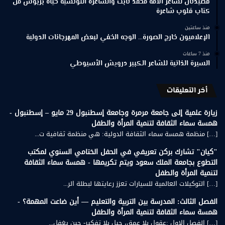
قصيدتان لشاعر الأمة محمد ثابت والشاعرة التونسية حياة بربوش من
كتاب قلوب شاعرة
منذ ساعتين
الإعلاميون خارج الصورة… الوجه الخفي لبعض المهرجانات الدولية
منذ 7 ساعات
السيرة الذاتية للشاعر الكبير درويش الأسيوطي
أخر التعليقات
زيارة علمية إلى جامعة مرمرة وجامعة إسطنبول 29 مايو – إسطنبول -
همسة سماء الثقافة لتنمية المرأة والطفل
[…] منظمة همسة سماء الثقافة الدولية: هي منظمة ثقافية ت...
"كيان" تشارك بركن تعريفي في الحفل الختامي السنوي لمكتب
التطوع بجامعة الملك سعود ويتم تكريمها - همسة سماء الثقافة
لتنمية المرأة والطفل
[…] التوكيلات العالمية للسيارات تعزز رعايتها لبطلة الر...
الفصل الثالث: المدرسة بين التربية والتعليم — أين ضاعت المهمة؟ -
همسة سماء الثقافة لتنمية المرأة والطفل
[…] الفصل الاول :عقول بلا عمق، جيل بلا تفكير- حين يغفل...