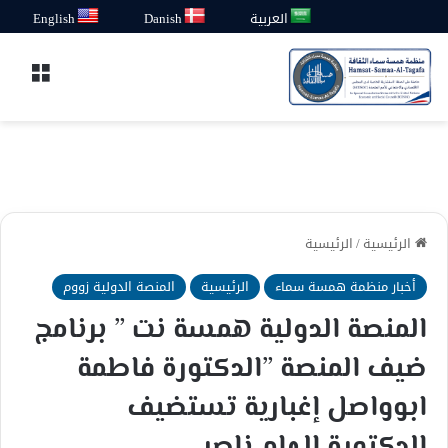
العربية
Danish
English
القائ
الرئيسية
/
الرئيسية
أخبار منظمة همسة سماء
الرئيسية
المنصة الدولية زووم
المنصة الدولية همسة نت ” برنامج
ضيف المنصة ”الدكتورة فاطمة
ابوواصل إغبارية تستضيف
الدكتورة إلهام ناصر