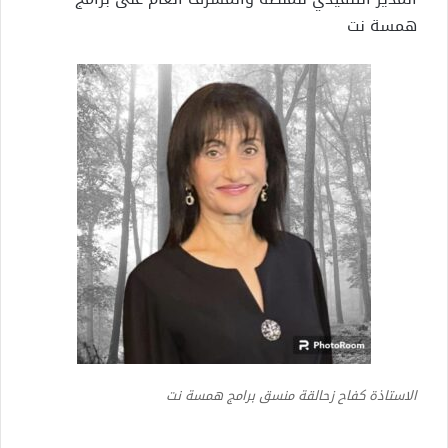
همسة نت
الاستاذة كفاح زحالقة منسق برامج همسة نت