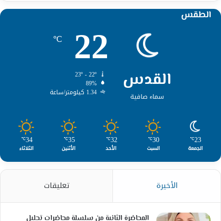
الطقس
22
℃
القدس
23º - 22º
89%
1.34 كيلومتر/ساعة
سماء صافية
34
35
32
30
23
℃
℃
℃
℃
℃
الجمعة
السبت
الأحد
الأثنين
الثلاثاء
الأخيرة
تعليقات
المحاضرة الثانية من سلسلة محاضرات تحليل