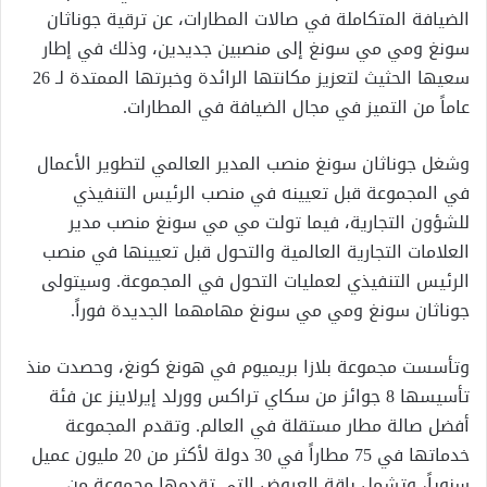
الضيافة المتكاملة في صالات المطارات، عن ترقية جوناثان
سونغ ومي مي سونغ إلى منصبين جديدين، وذلك في إطار
سعيها الحثيث لتعزيز مكانتها الرائدة وخبرتها الممتدة لـ 26
عاماً من التميز في مجال الضيافة في المطارات.
وشغل جوناثان سونغ منصب المدير العالمي لتطوير الأعمال
في المجموعة قبل تعيينه في منصب الرئيس التنفيذي
للشؤون التجارية، فيما تولت مي مي سونغ منصب مدير
العلامات التجارية العالمية والتحول قبل تعيينها في منصب
الرئيس التنفيذي لعمليات التحول في المجموعة. وسيتولى
جوناثان سونغ ومي مي سونغ مهامهما الجديدة فوراً.
وتأسست مجموعة بلازا بريميوم في هونغ كونغ، وحصدت منذ
تأسيسها 8 جوائز من سكاي تراكس وورلد إيرلاينز عن فئة
أفضل صالة مطار مستقلة في العالم. وتقدم المجموعة
خدماتها في 75 مطاراً في 30 دولة لأكثر من 20 مليون عميل
سنوياً، وتشمل باقة العروض التي تقدمها مجموعة من