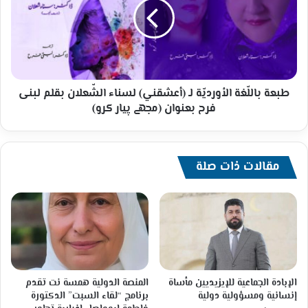
لـ
(أعشقني)
لسناء
الشّعلان
بقلم
لبنى
فرح
طبعة باللّغة الأورديّة لـ (أعشقني) لسناء الشّعلان بقلم لبنى
بعنوان
فرح بعنوان (مجھے پیار کرو)
(مجھے
پیار
کرو)
مقالات ذات صلة
الإبادة الجماعية للإيزيديين مأساة
المنصة الدولية همسة نت تقدم
إنسانية ومسؤولية دولية
برنامج “لقاء السبت” الدكتورة