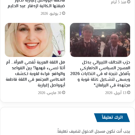
فاطمة ابوواصل إغبارية تحاور
منذ 5 أيام
ضيفتها الكاتبة ازدهار. عيد الحليم
2 يوليو، 2026
حزب التحالف الليبرالي يدخل
هل اللغة العربية تُقصي المرأة… أم
المسرح السياسي الدنماركي
أننا نسيء فهمها؟ بين القواعد
بأفضل نتيجة له في انتخابات 2026
والواقع: قراءة لغوية تكشف
ويسعى لتشكيل كتلة قوية و
انعكاس المجتمع في اللغة فاطمة
مجتهدة في البرلمان*
أبوواصل إغبارية
13 أبريل، 2026
30 مارس، 2026
اترك تعليقاً
يجب أنت تكون
مسجل الدخول
لتضيف تعليقاً.