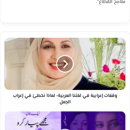
ملامح القطاع”.
وقفات
إعرابية
في
لغتنا
العربية-
لماذا
نخطئ
في
إعراب
الجمل
وقفات إعرابية في لغتنا العربية- لماذا نخطئ في إعراب
الجمل
طبعة
باللّغة
الأورديّة