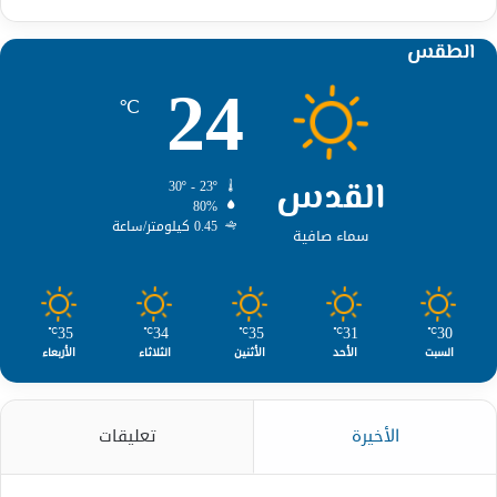
الطقس
24
℃
القدس
30º - 23º
80%
0.45 كيلومتر/ساعة
سماء صافية
35
34
35
31
30
℃
℃
℃
℃
℃
السبت
الأحد
الأثنين
الثلاثاء
الأربعاء
الأخيرة
تعليقات