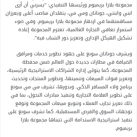
مجموعة بلازا بريميوم ورئيسها التنفيذي: “يسرني أن أرى
ابني وابنتي، جوناثان ومي مي، يتقلدان مناصب أعلى ويعززان
مساهمتهما في ازدهار مجموعة بلازا بريميوم. وفي ضوء
استمرار تعافي التجارة العالمية، تعتزم المجموعة إعادة
تشكيل الهيكل الإداري وتعزيز دور الشباب فيه”.
ويشرف جوناثان سونغ على جهود تطوير خدمات ومرافق
الضيافة في مطارات جديدة حول العالم ضمن محفظة
المجموعة، كما يتولى إدارة الشراكات الاستراتيجية الرئيسية،
وتعزيز قنوات المبيعات وتنميتها، وتطوير المنتجات وتحديث
برنامج ولاء المسافر الذكي. وبدورها، تشرف مي مي سونغ
على تطوير العلامة التجارية وتنفيذ مبادرات التحول، بما في
ذلك تعزيز تجارب العملاء وتنويع مبيعات المجموعة وتوقع
توجهات السوق والفرص المستقبلية. كما تشرف سونغ على
تنفيذ استراتيجية الاستدامة التي تتبناها مجموعة بلازا
بريميوم.