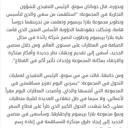
وبدوره، قال جوناثان سونغ، الرئيس التنفيذي للشؤون
التجارية في المجموعة: “استلهمت من سعي والديّ لتأسيس
وتطوير مجموعة بلازا بريميوم وتعلمت من تجربتهما دروساً
هامة. وشكلت جهودهما الدؤوبة الأساس المتين الذي قامت
عليه بلازا بريميوم وتطورت لتصبح شركة رائدة في مجال
الضيافة في المطارات على مستوى العالم. ومن خلال منصبي
الجديد، أسعى إلى تقديم وجهات نظر جديدة وأفكار مبتكرة
والارتقاء بمكانة المجموعة وإحداث تأثير أكبر في القطاع”.
ومن جانبها، قالت مي مي سونغ، الرئيس التنفيذي لعمليات
التحول في المجموعة: “يسرني اليوم تعزيز مساهمتي في
المجموعة التي أسّسها والداي. وأصبحت المطارات اليوم مقراً
لأعمالي، ولا سيما في ظل تنقلاتي العديدة لتلبية متطلبات
عملي، كما شهدت التحول الكبير الذي طرأ على قطاع السفر
ونموّ مجموعة بلازا بريميوم وازدهارها. وسأسعى في منصبي
الجديد إلى إيجاد طرق مبتكرة للمساهمة في إعادة رسم