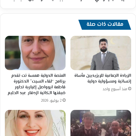
نت
لممثل
المنظمة
في
مقالات ذات صلة
إيطاليا
إكرامي
هاشم
اعتماده
بجمعية
المراسلين
الأجانب
الإبادة الجماعية للإيزيديين مأساة
المنصة الدولية همسة نت تقدم
إنسانية ومسؤولية دولية
برنامج “لقاء السبت” الدكتورة
فاطمة ابوواصل إغبارية تحاور
منذ أسبوع واحد
ضيفتها الكاتبة ازدهار. عيد الحليم
2 يوليو، 2026