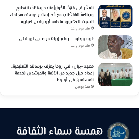
الفِكْرِ في مَهَبِّ الخَوارِزْمِيّات: رِهاناتُ التعليمِ
وصِناعةُ المُمَكِّناتِ مع أ.د. إسلام يوسف مع لقاء
السبت للدكتورة فاطمة أبو واصل اغبارية
منذ يوم واحد
غربة ورتابة – بقلم إبراهيم يحيى ابو ليلى.
منذ يوم واحد
معهد «بيان» في روما يعرّف برسالته التعليمية..
إعداد جيل جديد من الأئمة والمرشدين لخدمة
المسلمين في أوروبا
منذ يومين