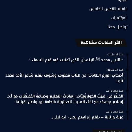
قافلة القدس الخامس
المؤتمرات
تواصل معنا
اكثر المقالات مشاهدة
منذ 4 ساعات
“ النبي محمد ﷺ الإنسان الذي تمثلت فيه قيم السماء “
منذ 23 ساعة
أصحاب الورع الكاذب! من كتاب قطوف وشوف بقلم شاعر الأمة محمد
ثابت
منذ يوم واحد
الفِكْرِ في مَهَبِّ الخَوارِزْمِيّات: رِهاناتُ التعليمِ وصِناعةُ المُمَكِّناتِ مع أ.د.
إسلام يوسف مع لقاء السبت للدكتورة فاطمة أبو واصل اغبارية
منذ يوم واحد
غربة ورتابة – بقلم إبراهيم يحيى ابو ليلى.