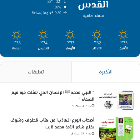
القدس
33º - 22º
36%
0.89 كيلومتر/ساعة
سماء صافية
33
34
33
32
33
℃
℃
℃
℃
℃
الأثنين
الثلاثاء
الأربعاء
الخميس
الجمعة
الأخيرة
تعليقات
“ النبي محمد ﷺ الإنسان الذي تمثلت فيه قيم
السماء “
منذ 4 ساعات
أصحاب الورع الكاذب! من كتاب قطوف وشوف
بقلم شاعر الأمة محمد ثابت
منذ 23 ساعة