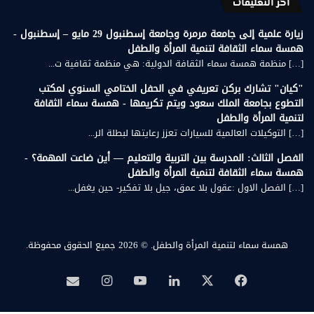
أخر التعليقات
زيارة علمية إلى جامعة مرمرة وجامعة إسطنبول 29 مايو – إسطنبول -
همسة سماء الثقافة لتنمية المرأة والطفل
[…] منظمة همسة سماء الثقافة الدولية: هي منظمة ثقافية ت...
"كيان" تشارك بركن تعريفي في الحفل الختامي السنوي لمكتب
التطوع بجامعة الملك سعود ويتم تكريمها - همسة سماء الثقافة
لتنمية المرأة والطفل
[…] التوكيلات العالمية للسيارات تعزز رعايتها لبطلة الر...
الفصل الثالث: المدرسة بين التربية والتعليم — أين ضاعت المهمة؟ -
همسة سماء الثقافة لتنمية المرأة والطفل
[…] الفصل الاول :عقول بلا عمق، جيل بلا تفكير- حين يغفل...
همسة سماء لتنمية المرأة والطفل.
© 2026 جميع الحقوق محفوظة.
‫X
فيسبوك
لينكدإن
‫YouTube
انستقرام
بريد