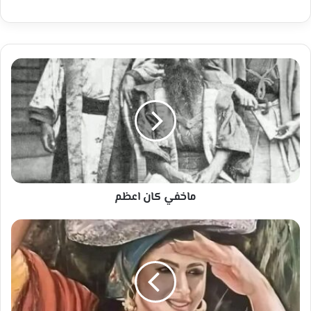
ماخفي
كان
اعظم
ماخفي كان اعظم
شاغلت
امرأة
أحد
التجار
في
السوق