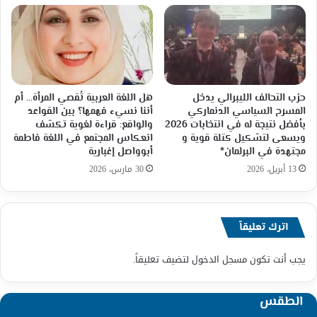
حزب التحالف الليبرالي يدخل
هل اللغة العربية تُقصي المرأة… أم
المسرح السياسي الدنماركي
أننا نسيء فهمها؟ بين القواعد
بأفضل نتيجة له في انتخابات 2026
والواقع: قراءة لغوية تكشف
ويسعى لتشكيل كتلة قوية و
انعكاس المجتمع في اللغة فاطمة
مجتهدة في البرلمان*
أبوواصل إغبارية
13 أبريل، 2026
30 مارس، 2026
اترك تعليقاً
يجب أنت تكون
مسجل الدخول
لتضيف تعليقاً.
الطقس