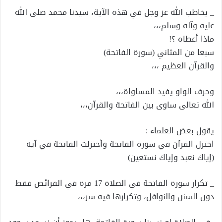
_ يخاطب الله عز وجل في هذه اﻵية، سيدنا محمد صلى الله
عليه وآله وسلم،،،
ماذا أعطاه ؟!
سبعا من المثاني (سورة الفاتحة)
والقرآن العظيم ،،،
وحرف الواو يفيد المساواة،،،
الله تعالى ساوى بين الفاتحة والقرآن،،،
يقول بعض العلماء :
اختزل القرآن في سورة الفاتحة وأختزلت الفاتحة في آيه
(إياك نعبد وإياك نستعين)
_ تكرار سورة الفاتحة في الصلاة 17 مرة في الفرائض فقط
دون السنن والنوافل، وتكرارها فيه سر،،،