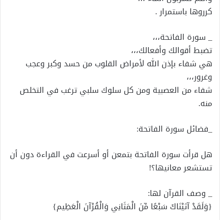
كرروها باستمرار .
_ سورة الفاتحة،،،
تضبط أقوالك وأفعالك،،،
هي شفاء بإذن الله ﻷمراض القلوب من حسد وكبر وعجب
وغرور،،،
شفاء من العصبية ومن كل سلوك سلبي ترغب في التخلص
منه.
_فضائل سورة الفاتحة:
هل قرأت سورة الفاتحة بتمعن أو أسرعت في القراءة دون أن
تستشعر معانيها؟!
_ وصف القرآن لها:
{وَلَقَدْ آتَيْنَاكَ سَبْعًا مِّنَ الْمَثَانِي وَالْقُرْآنَ الْعَظِيم}