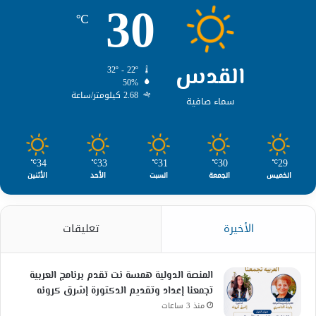
30
℃
القدس
32º - 22º
50%
2.68 كيلومتر/ساعة
سماء صافية
34
33
31
30
29
℃
℃
℃
℃
℃
الخميس
الجمعة
السبت
الأحد
الأثنين
الأخيرة
تعليقات
المنصة الدولية همسة نت تقدم برنامج العربية
تجمعنا إعداد وتقديم الدكتورة إشرق كرونه
منذ 3 ساعات