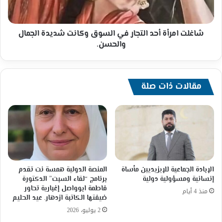
وكانت
شديدة
الجمال
والحسن.
شاغلت امرأة أحد التجار في السوق وكانت شديدة الجمال
والحسن.
مقالات ذات صلة
الإبادة الجماعية للإيزيديين مأساة
المنصة الدولية همسة نت تقدم
إنسانية ومسؤولية دولية
برنامج “لقاء السبت” الدكتورة
فاطمة ابوواصل إغبارية تحاور
منذ 4 أيام
ضيفتها الكاتبة ازدهار. عيد الحليم
2 يوليو، 2026