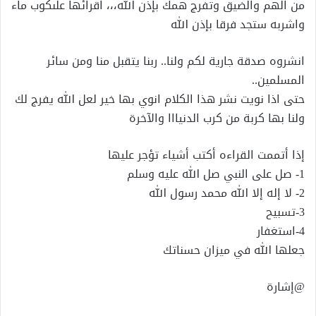
من الهم والضيق وتفرج همك بإذن الله،،، اقرائها علىكوب ماء
واشربه ستجد فرقا بإذن الله
انشروه صدقة جارية لكم ولنا.. ربنا يتقبل منا ومن سائر
المسلمين..
حتى اذا نويت نشر هذا الكلام انوي بها خير لعل الله يفرج لك
ولنا بها كربة من كرب الدنيااا والآخرة
إذا أتممت القراءه أكتب أشياء تؤجر عليها
1- صل على النبي صل الله عليه وسلم
2- لا إله إلا الله محمد رسول الله
3-تسبيح
4-استغفار
جعلها الله في ميزان حسناتك
@إشارة