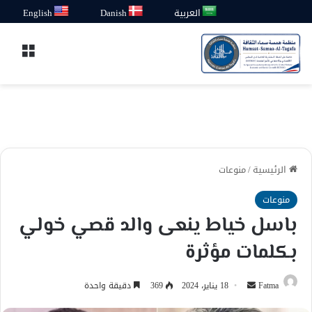
العربية
Danish
English
القائ
الرئيسية
/
منوعات
منوعات
باسل خياط ينعى والد قصي خولي
بكلمات مؤثرة
أرسل
Fatma
18 يناير، 2024
369
دقيقة واحدة
بريدا