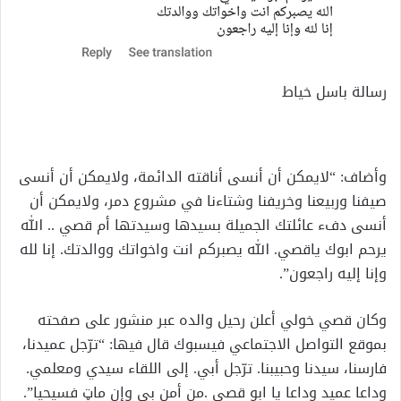
رسالة باسل خياط
وأضاف: “لايمكن أن أنسى أناقته الدائمة، ولايمكن أن أنسى
صيفنا وربيعنا وخريفنا وشتاءنا في مشروع دمر، ولايمكن أن
أنسى دفء عائلتك الجميلة بسيدها وسيدتها أم قصي .. الله
يرحم ابوك ياقصي. الله يصبركم انت واخواتك ووالدتك. إنا لله
وإنا إليه راجعون”.
وكان قصي خولي أعلن رحيل والده عبر منشور على صفحته
بموقع التواصل الاجتماعي فيسبوك قال فيها: “ترّجل عميدنا،
فارسنا، سيدنا وحبيبنا. ترّجل أبي. إلى اللقاء سيدي ومعلمي.
وداعا عميد وداعا يا ابو قصي .من أمن بي وإن ماټ فسيحيا”.