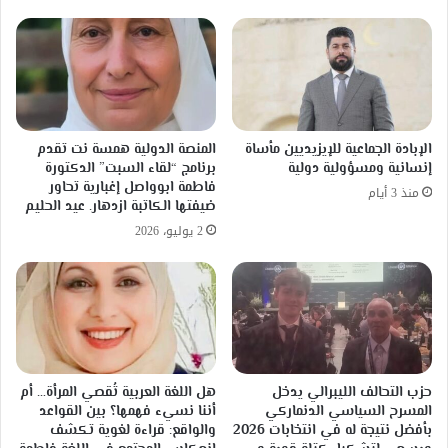
تَلَفٌ
وإن
تباعدتِ
الشَّقَّةُ
بين
منطقتيْن
.
الإبادة الجماعية للإيزيديين مأساة
المنصة الدولية همسة نت تقدم
إنسانية ومسؤولية دولية
برنامج “لقاء السبت” الدكتورة
فاطمة ابوواصل إغبارية تحاور
منذ 3 أيام
ضيفتها الكاتبة ازدهار. عيد الحليم
2 يوليو، 2026
حزب التحالف الليبرالي يدخل
هل اللغة العربية تُقصي المرأة… أم
المسرح السياسي الدنماركي
أننا نسيء فهمها؟ بين القواعد
بأفضل نتيجة له في انتخابات 2026
والواقع: قراءة لغوية تكشف