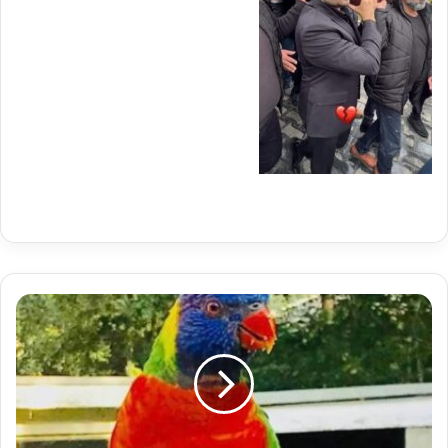
تبتعد
من
المكان
ولا
يبتعد
منك
،