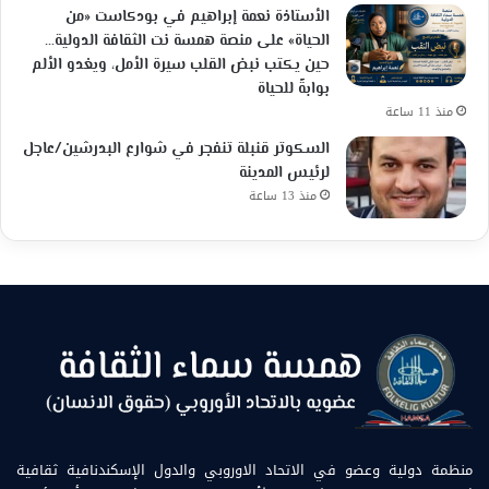
الأستاذة نعمة إبراهيم في بودكاست «من
الحياة» على منصة همسة نت الثقافة الدولية…
حين يكتب نبض القلب سيرة الأمل، ويغدو الألم
بوابةً للحياة
منذ 11 ساعة
السكوتر قنبلة تنفجر في شوارع البدرشين/عاجل
لرئيس المدينة
منذ 13 ساعة
منظمة دولية وعضو في الاتحاد الاوروبي والدول الإسكندنافية ثقافية