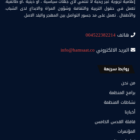
إعلامية تربوية غير ربحية لا تنتمي لأي جهات سياسية ، او دينية ،أو طائفية.
تعمل في حقول التربية والثقافة وشؤون المراة والابداع لدى الشباب.
والأطفال . تعمل على مد جسور التواصل بين المهجر والبلد الاصل.
هاتف
004522382214
البريد الالكتروني
info@hamsaat.co
روابط سريعة
من نحن
برامج المنظمة
نشاطات المنظمة
أخبارنا
قافلة القدس الخامس
المؤتمرات