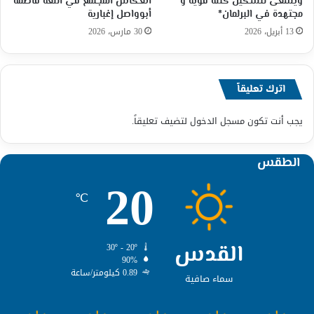
ويسعى لتشكيل كتلة قوية و
انعكاس المجتمع في اللغة فاطمة
مجتهدة في البرلمان*
أبوواصل إغبارية
13 أبريل، 2026
30 مارس، 2026
اترك تعليقاً
يجب أنت تكون
مسجل الدخول
لتضيف تعليقاً.
الطقس
20
℃
القدس
30º - 20º
90%
0.89 كيلومتر/ساعة
سماء صافية