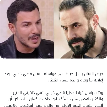
إلكترونيا
حرص الفنان باسل خياط على مواساة الفنان قصي خولي، بعد
إعلانه نبأ ۏفاة والده مساء الثلاثاء.
وكتب باسل خياط معزيا قصي خولي: “في ذاكرتي الكثير
والكثير ياقصي متل مامتأكد انو بذاكرتك كمان .. لايمكن أن
أنسى كلمات الدعم الأولى من والدك عمي أبوقصي، ولايمكن