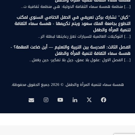
همسة سماء الثقافة لتنمية المرأة والطفل
[…] منظمة همسة سماء الثقافة الدولية: هي منظمة ثقافية ت...
"كيان" تشارك بركن تعريفي في الحفل الختامي السنوي لمكتب
التطوع بجامعة الملك سعود ويتم تكريمها - همسة سماء الثقافة
لتنمية المرأة والطفل
[…] التوكيلات العالمية للسيارات تعزز رعايتها لبطلة الر...
الفصل الثالث: المدرسة بين التربية والتعليم — أين ضاعت المهمة؟ -
همسة سماء الثقافة لتنمية المرأة والطفل
[…] الفصل الاول :عقول بلا عمق، جيل بلا تفكير- حين يغفل...
همسة سماء لتنمية المرأة والطفل.
© 2026 جميع الحقوق محفوظة.
‫X
فيسبوك
لينكدإن
‫YouTube
انستقرام
بريد
همسة