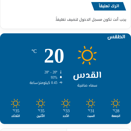
اترك تعليقاً
يجب أنت تكون
مسجل الدخول
لتضيف تعليقاً.
الطقس
20
℃
القدس
28º - 20º
93%
0.45 كيلومتر/ساعة
سماء صافية
35
35
33
31
28
℃
℃
℃
℃
℃
الجمعة
السبت
الأحد
الأثنين
الثلاثاء