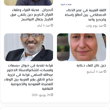
أنديجان… مدينة القراء وعلماء
اللغة العربية في عصر الذكاء
القرآن الكريم حين يلتقي عبق
الاصطناعي: بين أصالةٍ راسخة
التاريخ بجمال التواشيح
وتجديدٍ واعد
منذ 4 أيام
منذ يوم واحد
حين كان للماء حكاية
قراءة نقدية في ديوان «بسمات
ولمسات» للشاعرالاستاذ الدكتور
منذ 4 أسابيع
عبدالله السلمي قراءة في تجربة
شاعرٍ ناطقٍ بغير العربية بين الوفاء
للقصيدة العمودية والخصوصية
الثقافية
29 يونيو، 2026