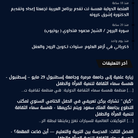
منذ 18 ساعة
المنصة الدولية همسة نت تقدم برنامج العربية تجمعنا إعداد وتقديم
الدكتورة إشرق كرونه
منذ 20 ساعة
سورة البروج / الشيخ محمود هنداوي ( يوتيوب)
منذ يوم واحد
ذكرياتي في أزهر العلوم: سنوات تكوين الروح والعقل
أخر التعليقات
زيارة علمية إلى جامعة مرمرة وجامعة إسطنبول 29 مايو – إسطنبول -
همسة سماء الثقافة لتنمية المرأة والطفل
[…] منظمة همسة سماء الثقافة الدولية: هي منظمة ثقافية ت...
"كيان" تشارك بركن تعريفي في الحفل الختامي السنوي لمكتب
التطوع بجامعة الملك سعود ويتم تكريمها - همسة سماء الثقافة
لتنمية المرأة والطفل
[…] التوكيلات العالمية للسيارات تعزز رعايتها لبطلة الر...
الفصل الثالث: المدرسة بين التربية والتعليم — أين ضاعت المهمة؟ -