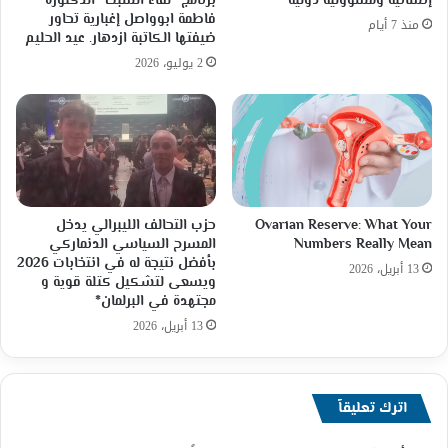
إنسانية ومسؤولية دولية
برنامج “لقاء السبت” الدكتورة
فاطمة ابوواصل إغبارية تحاور
منذ 7 أيام
ضيفتها الكاتبة ازدهار. عيد الحليم
2 يوليو، 2026
Ovarian Reserve: What Your
حزب التحالف الليبرالي يدخل
Numbers Really Mean
المسرح السياسي الدنماركي
بأفضل نتيجة له في انتخابات 2026
13 أبريل، 2026
ويسعى لتشكيل كتلة قوية و
مجتهدة في البرلمان*
13 أبريل، 2026
اترك تعليقاً