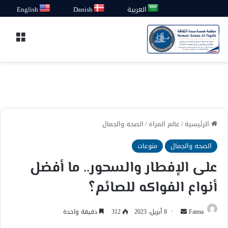
العربية
Danish
English
القائ
الرئيسية
/
عالم المراة
/
الصحه والجمال
الصحه والجمال
منوعات
على الإفطار والسحور.. ما أفضل
أنواع الفواكه للصائم؟
أرسل
Fatma
8 أبريل، 2023
312
دقيقة واحدة
بريدا