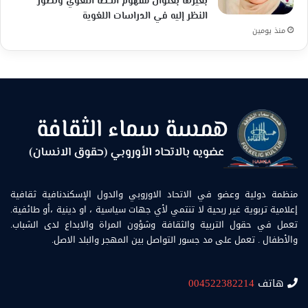
بغيرها بعنوان مفهوم الخطأ اللغوي وتطور
النظر إليه في الدراسات اللغوية
منذ يومين
منظمة دولية وعضو في الاتحاد الاوروبي والدول الإسكندنافية ثقافية
إعلامية تربوية غير ربحية لا تنتمي لأي جهات سياسية ، او دينية ،أو طائفية.
تعمل في حقول التربية والثقافة وشؤون المراة والابداع لدى الشباب.
والأطفال . تعمل على مد جسور التواصل بين المهجر والبلد الاصل.
هاتف
004522382214