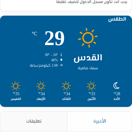
يجب أنت تكون
مسجل الدخول
لتضيف تعليقاً.
الطقس
29
℃
القدس
30º - 24º
46%
2.68 كيلومتر/ساعة
سماء صافية
35
34
34
33
28
℃
℃
℃
℃
℃
الأحد
الأثنين
الثلاثاء
الأربعاء
الخميس
الأخيرة
تعليقات