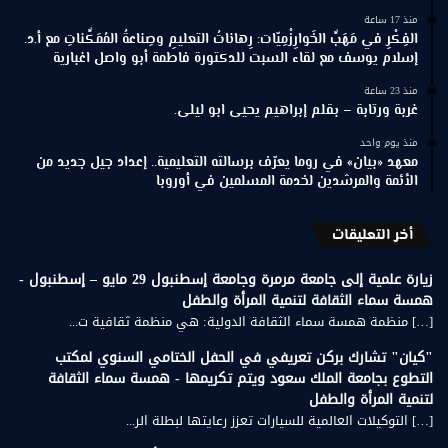
منذ 17 ساعة
الفِكْرِ في مَهَبِّ الخَوارِزْمِيّات: رِهاناتُ التعليمِ وصِناعةُ المُمَكِّناتِ مع أ.د.
إسلام يوسف مع لقاء السبت للدكتورة فاطمة أبو واصل اغبارية
منذ 23 ساعة
غربة ورتابة – بقلم إبراهيم يحيى ابو ليلى.
منذ يوم واحد
معهد «بيان» في روما يعرّف برسالته التعليمية.. إعداد جيل جديد من
الأئمة والمرشدين لخدمة المسلمين في أوروبا
أخر التعليقات
زيارة علمية إلى جامعة مرمرة وجامعة إسطنبول 29 مايو – إسطنبول -
همسة سماء الثقافة لتنمية المرأة والطفل
[…] منظمة همسة سماء الثقافة الدولية: هي منظمة ثقافية ت...
"كيان" تشارك بركن تعريفي في الحفل الختامي السنوي لمكتب
التطوع بجامعة الملك سعود ويتم تكريمها - همسة سماء الثقافة
لتنمية المرأة والطفل
[…] التوكيلات العالمية للسيارات تعزز رعايتها لبطلة الر...