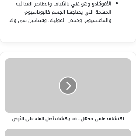
الأفوكادو
وهو غني بالألياف والعناصر الغذائية
المهمة التي يحتاجها الجسم كالبوتاسيوم،
والماغنسيوم، وحمض الفوليك، وفيتامين سي وك.
اكتشاف
علمي
مذهل..
قد
يكشف
أصل
الماء
على
الأرض
اكتشاف علمي مذهل.. قد يكشف أصل الماء على الأرض
لدماغ