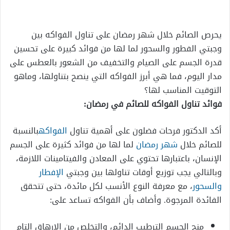
إلكترونيا
يحرص الصائم خلال شهر رمضان على تناول الفواكه بين
وجبتي الفطور والسحور لما لها من فوائد كبيرة على تحسين
قدرة الجسم على الصيام والتخفيف من الشعور بالعطس على
مدار اليوم، فما هي أبرز الفواكه التي ينصح بتناولها، وماهو
التوقيت المناسب لها؟
فوائد تناول الفواكه للصائم في رمضان:
أكد الدكتور فرحات فضلون على أهمية تناول
الفواكه
بالنسبة
للصائم خلال
شهر رمضان
لما لها من فوائد كثيرة على الجسم
الإنسان، باعتبارها تحتوي على المعادن والفيتامينات اللازمة،
وبالتالي يجب توزيع أوقات تناولها بين وجبتي
الإفطار
والسحور
، مع معرفة النوع الأنسب لكل مائدة، حتى تتحقق
الفائدة المرجوة. وأضاف بأن الفواكه تساعد على:
منح الجسم الترطيب الدائم، والتخلص من الإرهاق التام