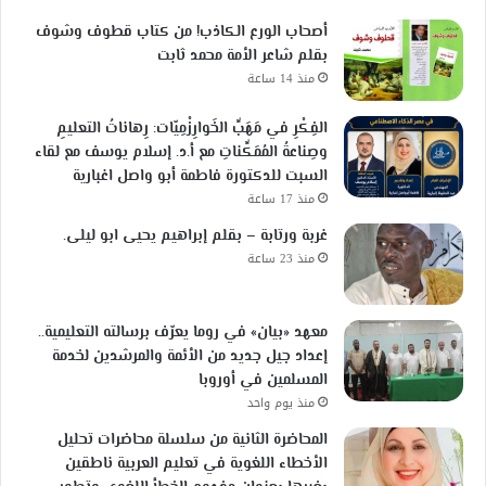
أصحاب الورع الكاذب! من كتاب قطوف وشوف
بقلم شاعر الأمة محمد ثابت
منذ 14 ساعة
الفِكْرِ في مَهَبِّ الخَوارِزْمِيّات: رِهاناتُ التعليمِ
وصِناعةُ المُمَكِّناتِ مع أ.د. إسلام يوسف مع لقاء
السبت للدكتورة فاطمة أبو واصل اغبارية
منذ 17 ساعة
غربة ورتابة – بقلم إبراهيم يحيى ابو ليلى.
منذ 23 ساعة
معهد «بيان» في روما يعرّف برسالته التعليمية..
إعداد جيل جديد من الأئمة والمرشدين لخدمة
المسلمين في أوروبا
منذ يوم واحد
المحاضرة الثانية من سلسلة محاضرات تحليل
الأخطاء اللغوية في تعليم العربية ناطقين