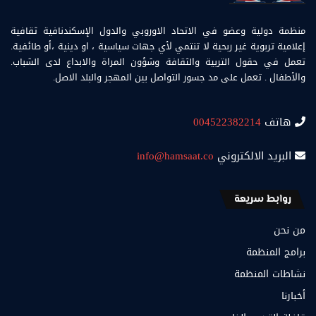
منظمة دولية وعضو في الاتحاد الاوروبي والدول الإسكندنافية ثقافية
إعلامية تربوية غير ربحية لا تنتمي لأي جهات سياسية ، او دينية ،أو طائفية.
تعمل في حقول التربية والثقافة وشؤون المراة والابداع لدى الشباب.
والأطفال . تعمل على مد جسور التواصل بين المهجر والبلد الاصل.
هاتف
004522382214
البريد الالكتروني
info@hamsaat.co
روابط سريعة
من نحن
برامج المنظمة
نشاطات المنظمة
أخبارنا