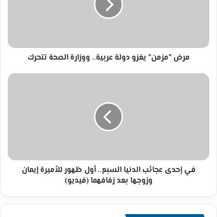
عربية..
ووزارة
الصحة
تتحرك
مرض "مزمن" يغزو دولة عربية.. ووزارة الصحة تتحرك
في
إحدى
عجائب
الدنيا
السبع..
أول
ظهور
للأميرة
إيمان
وزوجها
في إحدى عجائب الدنيا السبع.. أول ظهور للأميرة إيمان
بعد
وزوجها بعد زفافهما (فيديو)
زفافهما
(فيديو)