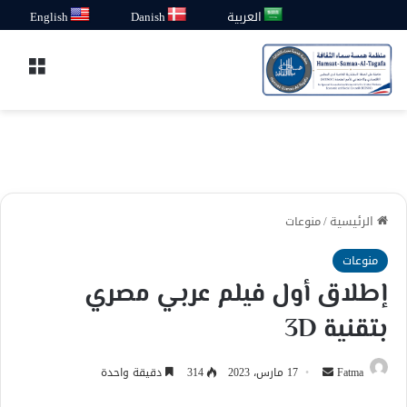
العربية
Danish
English
القائ
الرئيسية
/
منوعات
منوعات
إطلاق أول فيلم عربي مصري
بتقنية 3D
أرسل
Fatma
17 مارس، 2023
314
دقيقة واحدة
بريدا