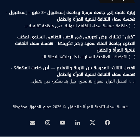
زيارة علمية إلى جامعة مرمرة وجامعة إسطنبول 29 مايو – إسطنبول -
همسة سماء الثقافة لتنمية المرأة والطفل
[…] منظمة همسة سماء الثقافة الدولية: هي منظمة ثقافية ت...
"كيان" تشارك بركن تعريفي في الحفل الختامي السنوي لمكتب
التطوع بجامعة الملك سعود ويتم تكريمها - همسة سماء الثقافة
لتنمية المرأة والطفل
[…] التوكيلات العالمية للسيارات تعزز رعايتها لبطلة الر...
الفصل الثالث: المدرسة بين التربية والتعليم — أين ضاعت المهمة؟ -
همسة سماء الثقافة لتنمية المرأة والطفل
[…] الفصل الاول :عقول بلا عمق، جيل بلا تفكير- حين يغفل...
همسة سماء لتنمية المرأة والطفل.
© 2026 جميع الحقوق محفوظة.
‫X
فيسبوك
لينكدإن
‫YouTube
انستقرام
بريد
همسة