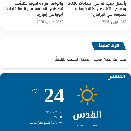
بأفضل نتيجة له في انتخابات 2026
والواقع: قراءة لغوية تكشف
ويسعى لتشكيل كتلة قوية و
انعكاس المجتمع في اللغة فاطمة
مجتهدة في البرلمان*
أبوواصل إغبارية
13 أبريل، 2026
30 مارس، 2026
اترك تعليقاً
يجب أنت تكون
مسجل الدخول
لتضيف تعليقاً.
الطقس
24
℃
القدس
25º - 23º
75%
1.79 كيلومتر/ساعة
سماء صافية