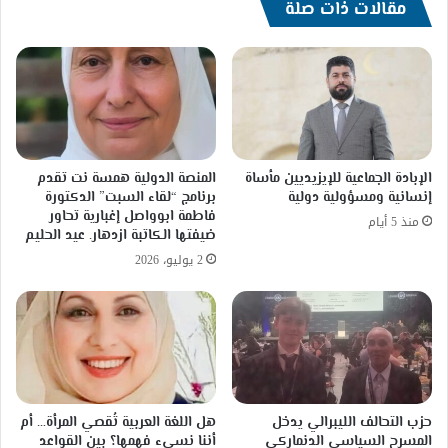
مقالات ذات صلة
الإبادة الجماعية للإيزيديين مأساة
المنصة الدولية همسة نت تقدم
إنسانية ومسؤولية دولية
برنامج “لقاء السبت” الدكتورة
فاطمة ابوواصل إغبارية تحاور
منذ 5 أيام
ضيفتها الكاتبة ازدهار. عيد الحليم
2 يوليو، 2026
حزب التحالف الليبرالي يدخل
هل اللغة العربية تُقصي المرأة… أم
المسرح السياسي الدنماركي
أننا نسيء فهمها؟ بين القواعد