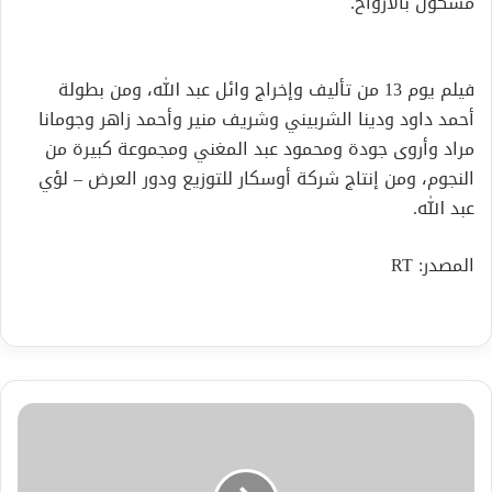
مسكون بالأرواح.
فيلم يوم 13 من تأليف وإخراج وائل عبد الله، ومن بطولة
أحمد داود ودينا الشربيني وشريف منير وأحمد زاهر وجومانا
مراد وأروى جودة ومحمود عبد المغني ومجموعة كبيرة من
النجوم، ومن إنتاج شركة أوسكار للتوزيع ودور العرض – لؤي
عبد الله.
المصدر: RT
مرض
"مزمن"
يغزو
دولة