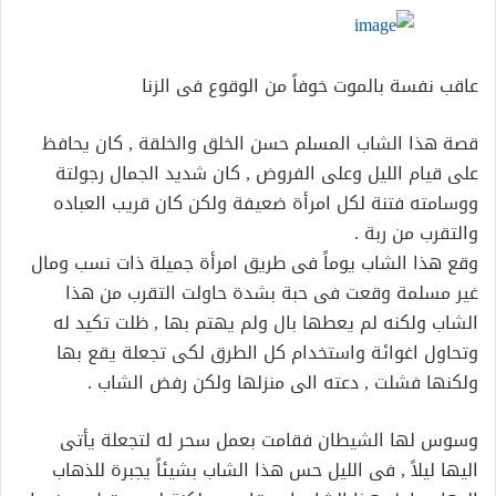
عاقب نفسة بالموت خوفاً من الوقوع فى الزنا
قصة هذا الشاب المسلم حسن الخلق والخلقة , كان يحافظ
على قيام الليل وعلى الفروض , كان شديد الجمال رجولتة
ووسامته فتنة لكل امرأة ضعيفة ولكن كان قريب العباده
والتقرب من ربة .
وقع هذا الشاب يوماً فى طريق امرأة جميلة ذات نسب ومال
غير مسلمة وقعت فى حبة بشدة حاولت التقرب من هذا
الشاب ولكنه لم يعطها بال ولم يهتم بها , ظلت تكيد له
وتحاول اغوائة واستخدام كل الطرق لكى تجعلة يقع بها
ولكنها فشلت , دعته الى منزلها ولكن رفض الشاب .
وسوس لها الشيطان فقامت بعمل سحر له لتجعلة يأتى
اليها ليلاً , فى الليل حس هذا الشاب بشيئاً يجبرة للذهاب