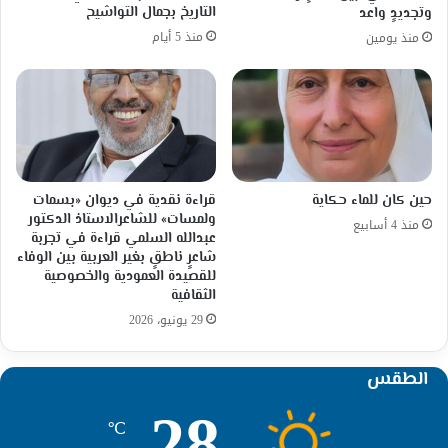
التاريخ بجمال التواشيح
وتجديدٍ واعد
منذ 5 أيام
منذ يومين
حين كان للماء حكاية
قراءة نقدية في ديوان «بسمات
ولمسات» للشاعرالاستاذ الدكتور
منذ 4 أسابيع
عبدالله السلمي قراءة في تجربة
شاعرٍ ناطقٍ بغير العربية بين الوفاء
للقصيدة العمودية والخصوصية
الثقافية
29 يونيو، 2026
الطقس
28
℃