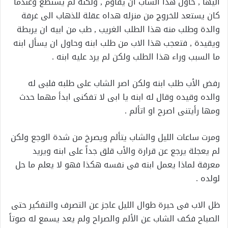
اليها , حاول هذا الشاب ان يقاوم , ولكنة لم يستطع وعندما
كان يستعد للخروج من منزله هداه عقلة للذهاب الى غرفة
والدة وطلب منه هذا الطلب الغريب , طب من ابيه ان يربطة
ويقيدة , فتعجب هذا الاب من طلب ابنه وحاول ان يسأل ابنه
ما السبب وراء هذا الطلب ولكن لم يرد عليه ابنه .
رفض الأب طلب ابنه ولكن اصر الشاب على طلبه فلبى له
والده وقيده وقال له ابنه يا ابى لا تفكنى ابدأ مهما حدث
ومها رأيتنى اصرح او اتألم .
ومرت ساعات الليل والشاب يتألم ويصرخ من شدة الوجع ولكن
لم يعجلة يرجع عن قرارة والأب قلق جداً على ابنه ويريد
معرفة لماذا يعمل ابنه فى نفسه هكذا فهو لا يعلم ما حل
لولده .
ظل الاب فى حيرة طوال الليل عاجز عن التصرف والتفكير حتى
الصباح فكف الشاب عن الألم والصراح ولم يعد يسمع له صوتاً