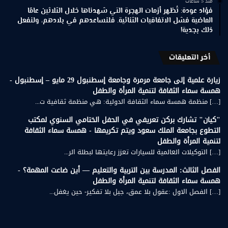
منذ 5 ساعات
فؤاد عودة: تُظهر أزمات الهجرة التي شهدناها خلال الثلاثين عامًا
الماضية فشل الاتفاقيات الثنائية. فلنساعدهم في بلادهم، ولنفعل
ذلك بجدية!
أخر التعليقات
زيارة علمية إلى جامعة مرمرة وجامعة إسطنبول 29 مايو – إسطنبول -
همسة سماء الثقافة لتنمية المرأة والطفل
[…] منظمة همسة سماء الثقافة الدولية: هي منظمة ثقافية ت...
"كيان" تشارك بركن تعريفي في الحفل الختامي السنوي لمكتب
التطوع بجامعة الملك سعود ويتم تكريمها - همسة سماء الثقافة
لتنمية المرأة والطفل
[…] التوكيلات العالمية للسيارات تعزز رعايتها لبطلة الر...
الفصل الثالث: المدرسة بين التربية والتعليم — أين ضاعت المهمة؟ -
همسة سماء الثقافة لتنمية المرأة والطفل
[…] الفصل الاول :عقول بلا عمق، جيل بلا تفكير- حين يغفل...