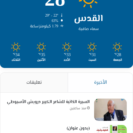
القدس
29º - 22º
63%
1.79 كيلومتر/ساعة
سماء صافية
34
35
33
31
28
℃
℃
℃
℃
℃
الجمعة
السبت
الأحد
الأثنين
الثلاثاء
الأخيرة
تعليقات
السيرة الذاتية للشاعر الكبير درويش الأسيوطي
منذ ساعتين
(بدون عنوان)