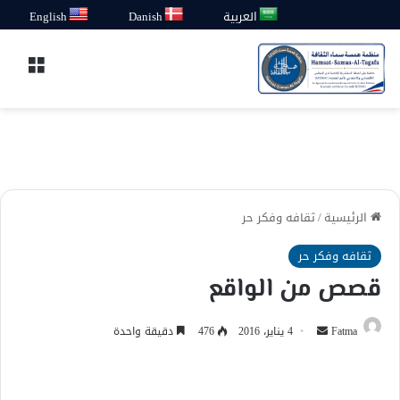
العربية
Danish
English
القائ
الرئيسية
/
ثقافه وفكر حر
ثقافه وفكر حر
قصص من الواقع
أرسل
Fatma
4 يناير، 2016
476
دقيقة واحدة
بريدا
إلكترونيا