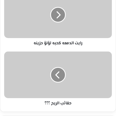
كحبه
لؤلؤ
حزينه
رايت الدمعه كحبه لؤلؤ حزينه
حقائب
الريح
؟؟؟
حقائب الريح ؟؟؟