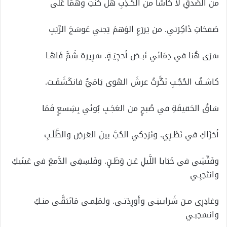
من الصِّدقِ لا كأسًا من الكَـذِبِ هل كنتِ وهمًا عَلى
صَفحَاتِ ذَاكِرَتي. من يَزرَعِ الوَهمَ يَجني عَوسَجَ الرِّيَبِ
سَرَى هُنا في دِمَائي نَبـض أحجِيَـةٍ. سَرِيرة شَمَّ فَاهَـا
كاشـفُ الحُجُـبِ نَكَّرتُ عرشَ الهَوى يَامَيُّ فانكَشَفَـت.
سَاقُ الحَقيقَةِ في صُبحٍ من العَجَـبِ بُوئي بِشِسعٍ فَمَا
أخزَاكِ في نَظَـرِي. ونَزدِكي الحُبَّ بينَ العَرضِ والطَّلَـبِ
وفَتِّشِي في خَبَايا اللَّيلِ عَـن وَطَـنٍ. وفَلسِفِي الدَّمعَ في عَينَيكِ
وانتَحِبِـي
وغادِرِي مـن شَرايينِـي وأورِدَتـي. ولمَلِمـي مَاتَبَقَّـى منـكِ
وانسَحِبـي