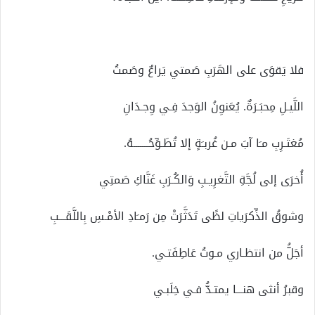
فلا يَقوَى على الهَرَبِ صَمتي يَراعٌ وصَمتُ
اللَّيـلِ مِحبَـرَةٌ. يُعَنوِنُ الوَجدَ فِـي وِجـدَانِ
مُغتَـرِبِ مـَا آبَ مـن غُربـَةٍ إلا تُطَـوِّحُـــــــهُ.
أُخرَى إلى لُجَّةِ التَّغرِيـبِ وَالكُـرَبِ غَنَّاكِ صَمتِي
وشوقُ الذِّكرَياتِ لظًى تَدَثَّرَتْ مِن رَمـَادِ الأمْـسِ بِاللَّقَـــبِ
أجَلُّ من انتظـاري مـوتُ عَاطِفَتـي.
وقبرُ أنثى هنـــا يمتـدُّ فـي خِلَبـي