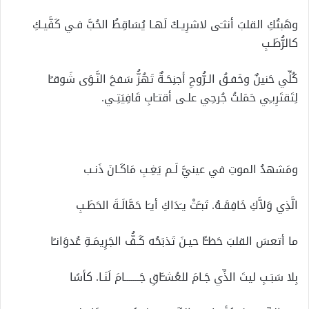
وهَبتُكِ القلبَ أنثـَى لاشرِيـكَ لَهـا يُسَاقِطُ الحُبَّ فـي كَفَّيـكِ
كالرُّطَـبِ
كُلِّي حَنينٌ وخَفـقُ الـرُّوحِ أجنِحَـةٌ تَهُزُّ سَفحَ النَّـوَى شَوقـًا
لِتَقتَرِبـِي حَمَلتُ جُرحِي علـى أقتـَابِ قَافِيَتِـي.
ومَشهدُ الموتِ في عينيَّ لَـم يَغِـبِ مَاكَـانَ ذَنـب
الَّذِي وَلاَّكِ خَافِقَـهُ. تَبـَّتْ يـَدَاكِ أيـَا حَمَّالَـةَ الحَطَـبِ
ما أتعسَ القلبَ حَظـًّا حيـنَ تَذبَحُه كَـفُّ الجَرِيمَـةِ عُدوَانـًا
بِلا سَبَـبِ ليتَ الذِّي جَـامَ للعُشـَّاقِ جَـــــــامَ لَنَـا. كأسًا