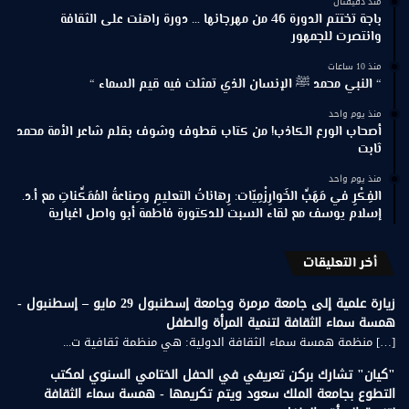
منذ دقيقتان
باجة تختتم الدورة 46 من مهرجانها … دورة راهنت على الثقافة
وانتصرت للجمهور
منذ 10 ساعات
“ النبي محمد ﷺ الإنسان الذي تمثلت فيه قيم السماء “
منذ يوم واحد
أصحاب الورع الكاذب! من كتاب قطوف وشوف بقلم شاعر الأمة محمد
ثابت
منذ يوم واحد
الفِكْرِ في مَهَبِّ الخَوارِزْمِيّات: رِهاناتُ التعليمِ وصِناعةُ المُمَكِّناتِ مع أ.د.
إسلام يوسف مع لقاء السبت للدكتورة فاطمة أبو واصل اغبارية
أخر التعليقات
زيارة علمية إلى جامعة مرمرة وجامعة إسطنبول 29 مايو – إسطنبول -
همسة سماء الثقافة لتنمية المرأة والطفل
[…] منظمة همسة سماء الثقافة الدولية: هي منظمة ثقافية ت...
"كيان" تشارك بركن تعريفي في الحفل الختامي السنوي لمكتب
التطوع بجامعة الملك سعود ويتم تكريمها - همسة سماء الثقافة