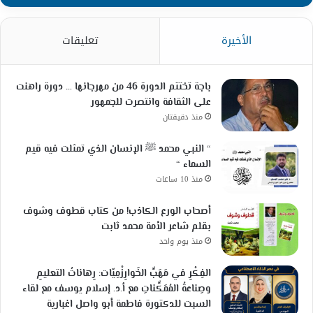
الأخيرة
تعليقات
باجة تختتم الدورة 46 من مهرجانها … دورة راهنت
على الثقافة وانتصرت للجمهور
منذ دقيقتان
“ النبي محمد ﷺ الإنسان الذي تمثلت فيه قيم
السماء “
منذ 10 ساعات
أصحاب الورع الكاذب! من كتاب قطوف وشوف
بقلم شاعر الأمة محمد ثابت
منذ يوم واحد
الفِكْرِ في مَهَبِّ الخَوارِزْمِيّات: رِهاناتُ التعليمِ
وصِناعةُ المُمَكِّناتِ مع أ.د. إسلام يوسف مع لقاء
السبت للدكتورة فاطمة أبو واصل اغبارية