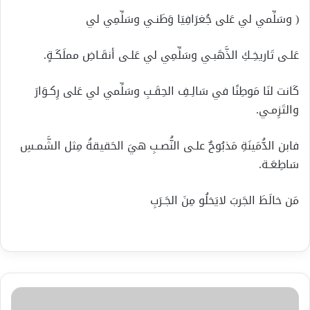
( وسَلِّمي لي عَلى جُغرَافِيَا وَطَنـي وسَلِّمِي لي
عَلـى تَاريخِـكِ الذَّهَبـي وسَلِّمِي لي عَلـى أنقَـاضِ مملَكَـةٍ.
كَانت لنَا مَوطِنًا في سَالِـفِ الحِقَـبِ وسَلِّمي لي عَلى رِكـوَارَ
والتَزِمـي.
فابن الدُّمَينَةِ مَذبُوحٌ علـى النُّصـبِ هيَ الحَقيقةُ مِثل الشَّمـسِ
سَاطِعَـة.
مَن خالَطَ الجَربَ لايَخلُو مِنَ الجَـرَبِ
رايت
الدمعه