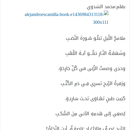
بقلم:محمد الشدوي
ملامحُ اللَّيلِ تَتلُـو سُـورَةَ النَّصَـبِ
وشَهقَـةُ النَّـارِ تتلُـــو آيـةَ اللَّهَبِ
وحدِي وصمتُ الرُّبَى في كُلِّ جَارِحَةٍ.
وزَفرةُ الرِّيحِ تَسرِي فِـي دَمِ الكُثُـبِ
كَبَيتِ طينٍ تَهَـاوَى تَحـتَ سَارِيَـةٍ.
يُصغِي إلى هَدمِهِ الآتي مِنَ السُّحُـبِ
للرِّيحِ عَصـفٌ وللإرْعَـادِ عَاصِفَـةٌ. أينَ النَّجَاةُ؟