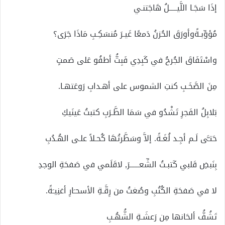
إذَا سَجَـا اللَّيـــــلُ هَاجَتنـي
مُؤوِّبـةًوأورَقَ الحُزنُ دَمعًا غَيـرَ مُنسَكِـبِ مَاذَا جَرَى؟
واسْتَفَاقَ الجُرحُ في كَبِدِي فَبِتُّ أطفُو عَلى صَمتٍ
مِنَ الصَّخَـبِ كنتِ الشموس على أهـدابِ رَوعَتهـا.
بَلابِلُ الفَجرِ تَشْدُو في سَمَا الطَّـرَبِ كتبتُ عَينَيكِ
حَتـَّى لَـم أجِـد لُغَـةً. إلاَّ وسَطَّرتُهَا كُحـلاً علـى الهُـدُبِ
بِنَبضِ قَلبي كَتبـتُ الشِّعــــــرَ, لاقَلَمي في صَفحَةِ الوجدِ
لا في صَفحَةِ الكُتُبِ وصُغتُ من رِقَّـةِ الأسحـَارِ أغنِيـَةً.
تَشُفُّ ألحَانها مِن رَعشَـةِ الشُّهُـبِ