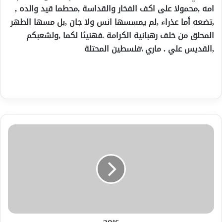
امه ,محمولا على اكف الفخار والقداسة ,محطما قيد والده ,
,تضعه أما عذراء ,لم يمسسها انس ولا جان ,بل مسها الطهر
المحلق من خلف رهبانية الكرامة .فهنيئا لكما ,ولشعبكم
,القديس علي . ماري \فلسطين المحتلة
2016