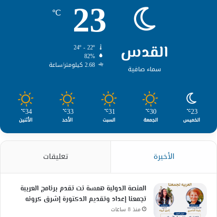
23
℃
القدس
24º - 22º
82%
2.68 كيلومتر/ساعة
سماء صافية
34
33
31
30
23
℃
℃
℃
℃
℃
الخميس
الجمعة
السبت
الأحد
الأثنين
الأخيرة
تعليقات
المنصة الدولية همسة نت تقدم برنامج العربية
تجمعنا إعداد وتقديم الدكتورة إشرق كرونه
منذ 8 ساعات