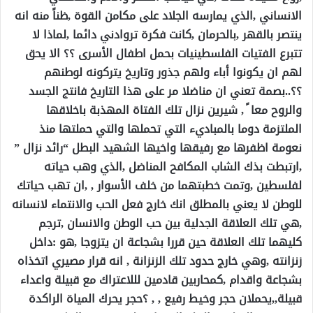
الانساني ,الذي يمارسه الجلاد على مكامن القوة ,ظناً منه انه
ينتصر بالقهر ,بالحرمان ,كانت فكرة تروادني دائما ,لماذا لا
تتبرع الفتيات الفلسطينيات بحمل اطفال الأسرى ؟؟ الا يحق
لهم ان يكونوا أباء ولهم جذور وتاريخ يتركونه لوطنهم
؟؟..بصمة تعني ان مناضلا مر على هذا التاريخ فانتج الجسد
والروح معا ً , شيرين نزال تلك الفتاة المهذبة باخلاقها
الملتزمة دوما بالمباديء التي تحملها والتي حملتها منذ
نعومة اظفرها مع رفيقها واخيها الشهيد البطل “رائد نزال ”
,ارتبطت بذك الشاب المكافح المناضل ,الذي وهب حياته
لفلسطين ,وتمت خطبتهما من خلف الأسوار , ,ان تهب حياتك
للوطن لا يعني بالمطلق انك خارج فعل الحب والانتماء لانسانه
,هي تلك العلاقة الجدلية بين حب الوطن والانسان ,ترجم
كليهما تلك العلاقة حين قررا بشجاعة ان يتزوجا ,هو :داخل
زنزانته ,وهي خارج حدود تلك الزنزانة , انه قرار مصيري اتخذاه
بشجاعة واقدام ,كمحاربين قادمين لللاعتراك مع قبيلة واعداء
قبيلة,,يحملان حجر وخيط رفيع , , ؟حجر يحرك المياة الراكدة