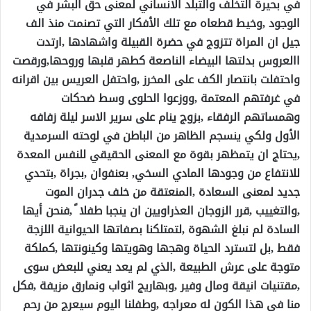
في بحيرة التخلف والتبلد الانساني لمعنى حق البشر في
الوجود ,وخيط قطعاه مع تلك الأفكار التي تصنمت منذ الف
جيل ان المراة تتزوج في حضرة القبيلة واشهادها ,ارتدت
االعروس بدلتها البيضاء الناصعة كطهر قلبها وروحها,ورقصت
واحتفلت بانتصار الكف على المخرز ,واحتفل العريس بين اقرانه
في غرفتهم المعتمة ,ووزعوا الحلوى وسط ضحكات
وهمساتهم الرفقاء ,بزوج ينام على سرير الاسر ليلة زفافه
الأول ولكي ينسجم الظاهر من الباطن في لوحته السرمدية
,يحتاج ان يتمظهر بقوة مع المعنى الحقيقي للنفس المعدة
للانتفاع من وجودها المادي السخي, بعنفوان ,بجراة ,بتحدي
جديد لمعنى السعادة ,المنعتقة من خلف جدران الموت
,والتغييب ,قرر الزوجان العذراويين ان ينجبا طفلا ً ,فنحن أيها
السادة لم نبلغ الشهوة ,لتمتلكنا بصفاتها الحيوانية اللزجة
فقط ,بل لتسترد الحياة وهجها وهويتها وكينونتها ,كملكة
متوجة على عرش الطبيعة ,الذي لم يعد يعني للبعض سوى
,مقتنيات انيقة ومال وفير ,وبهاريج اثواب ونمارق مزيفة ,فكل
منا في هذا الكون له معراجه ,وطفلنا اليوم سيعرج من رحم