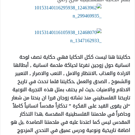
حكايتنا هنا ليست ككل الحكايا فهي حكاية تصف لوحة
انسانية حول زوجين تفرغا لحياكة ملحمة انسانية , أبطالها
الارادة والعذاب ,الانتظار والامل , التعب والاصرار , التعبير
والشموخ , الصدق والعمل ,حكايتنا قلما تحدث في تاريخ
الاحلام والامنيات ,حيث لم يحتف بمثل هذه التجربة النوعية
تاريخنا الفلسطيني منذ نشاته زوجان قررا ان ينحتا من شعار
“لن يقوى القيد على الفكرة ” تذكاراً مقدساً انسانياً كاملاً
وحاضراً في ملحمتنا الفلسطينية المقدسة ,هذا التذكار
المقدس ليس كما اعتدنا عليه في ملحمتنا الصامدة ,بل هو
اضافة تاريخية ونوعية ودرس عميق في التحدي المزدوج