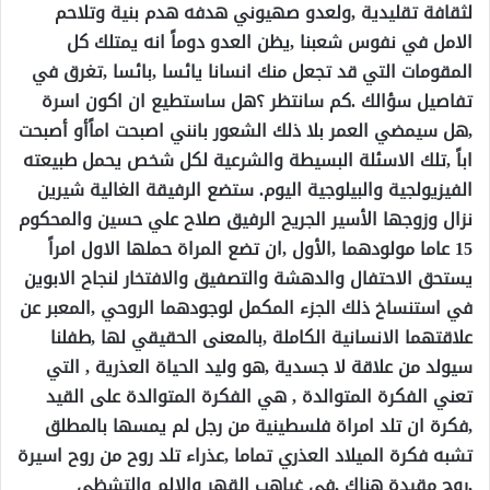
لثقافة تقليدية ,ولعدو صهيوني هدفه هدم بنية وتلاحم
الامل في نفوس شعبنا ,يظن العدو دوماً انه يمتلك كل
المقومات التي قد تجعل منك انسانا يائسا ,بائسا ,تغرق في
تفاصيل سؤالك .كم سانتظر ؟هل ساستطيع ان اكون اسرة
,هل سيمضي العمر بلا ذلك الشعور بانني اصبحت اماًأو أصبحت
اباً ,تلك الاسئلة البسيطة والشرعية لكل شخص يحمل طبيعته
الفيزيولجية والبيلوجية اليوم. ستضع الرفيقة الغالية شيرين
نزال وزوجها الأسير الجريح الرفيق صلاح علي حسين والمحكوم
15 عاما مولودهما ,الأول ,ان تضع المراة حملها الاول امراً
يستحق الاحتفال والدهشة والتصفيق والافتخار لنجاح الابوين
في استنساخ ذلك الجزء المكمل لوجودهما الروحي ,المعبر عن
علاقتهما الانسانية الكاملة ,بالمعنى الحقيقي لها ,طفلنا
سيولد من علاقة لا جسدية ,هو وليد الحياة العذرية , التي
تعني الفكرة المتوالدة , هي الفكرة المتوالدة على القيد
,فكرة ان تلد امراة فلسطينية من رجل لم يمسها بالمطلق
تشبه فكرة الميلاد العذري تماما ,عذراء تلد روح من روح اسيرة
,روح مقيدة هناك ,في غياهب القهر والالم والتشظي