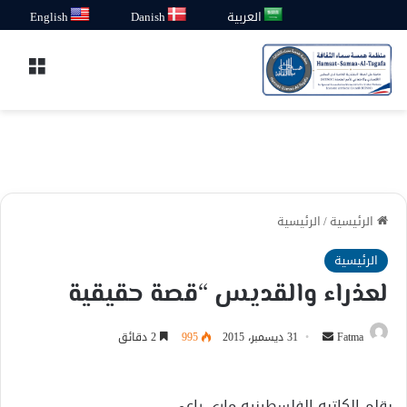
العربية
Danish
English
القائ
الرئيسية
/
الرئيسية
الرئيسية
لعذراء والقديس “قصة حقيقية
أرسل
Fatma
31 ديسمبر، 2015
995
2 دقائق
بريدا
إلكترونيا
بقلم الكاتبه الفلسطينيه ماري راعي