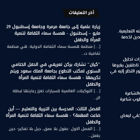
أخر التعليقات
زيارة علمية إلى جامعة مرمرة وجامعة إسطنبول 29
 التعليمية..
مايو – إسطنبول - همسة سماء الثقافة لتنمية
دين لخدمة
المرأة والطفل
[…] منظمة همسة سماء الثقافة الدولية: هي منظمة
ثقافية ت...
ات تحليل
"كيان" تشارك بركن تعريفي في الحفل الختامي
 ناطقين بغيرها
السنوي لمكتب التطوع بجامعة الملك سعود ويتم
 النظر إليه في
تكريمها - همسة سماء الثقافة لتنمية المرأة
والطفل
[…] التوكيلات العالمية للسيارات تعزز رعايتها لبطلة
الشاعرة
الر...
لوب شاعرة
الفصل الثالث: المدرسة بين التربية والتعليم — أين
ضاعت المهمة؟ - همسة سماء الثقافة لتنمية المرأة
لخفي لبعض
والطفل
[…] الفصل الاول :عقول بلا عمق، جيل بلا تفكير- حين
يغفل...