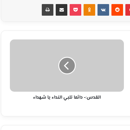
بينتيريست
Odnoklassniki
‫Pocket
مشاركة عبر البريد
طباعة
القدس:-
دائما
تلبي
النداء
يا
شهداء
القدس:- دائما تلبي النداء يا شهداء