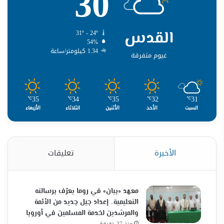
30
القدس
31º - 24º
54%
1.34 كيلومتر/ساعة
غيوم متفرقة
35
34
35
32
31
℃
℃
℃
℃
℃
السبت
الأحد
الأثنين
الثلاثاء
الأربعاء
الأخيرة
تعليقات
معهد «بيان» في روما يعرّف برسالته
التعليمية.. إعداد جيل جديد من الأئمة
والمرشدين لخدمة المسلمين في أوروبا
منذ 37 دقيقة