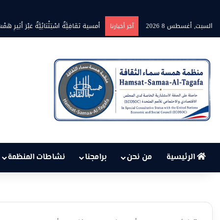
السبت, أغسطس 8 2026
أمسية ثقَافِيَّةٌ اسْتِثْنَائِيَّةٌ عَبْرَ أَثِيرِ هَمْسَ
آخر أخبارنا
الرئيسية
من نحن
برامجنا
نشاطات المنظمة