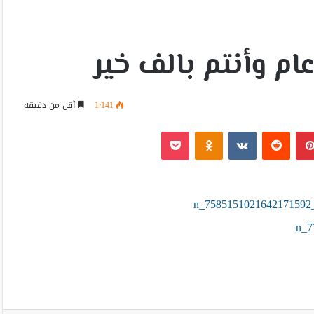
ام وأنتم بالف خير
1٬141
أقل من دقيقة
بينتيريست
Odnoklassniki
‫Pocket