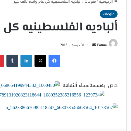
الرئيسية
/
منوعات
/
ألباديه الفلسطينيه كل عام وأنتم بالف خير
منوعات
ألباديه الفلسطينيه كل ع
أرسل
Fatma
31 ديسمبر، 2015
بريدا
فيسبوك
‫X
لينكدإن
إلكترونيا
خاص -بهمسةسماء ألثقافه