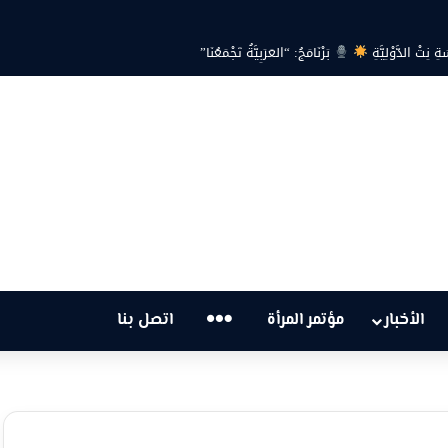
ةِ نِتْ الدَّوْلِيَّةِ
بَرْنَامَجُ: “العَرَبِيَّةُ تَجْمَعُنَا”
…
الأخبار
مؤتمر المرأة
اتصل بنا