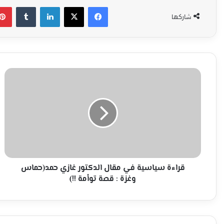
فيسبوك
‫X
لينكدإن
شاركها
قراءة
سياسية
في
مقال
الدكتور
غازي
حمد(حماس
وغزة
:
قصة
قراءة سياسية في مقال الدكتور غازي حمد(حماس
توأمة
وغزة : قصة توأمة !!)
!!)