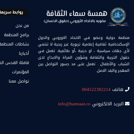
روابط سريعة
من نحن
برامج المنظمة
منظمة دولية وعضو في الاتحاد الاوروبي والدول
الإسكندنافية ثقافية إعلامية تربوية غير ربحية لا تنتمي
نشاطات المنظمة
لأي جهات سياسية ، او دينية ،أو طائفية. تعمل في
أخبارنا
حقول التربية والثقافة وشؤون المراة والابداع لدى
قافلة القدس ال
الشباب. والأطفال . تعمل على مد جسور التواصل بين
المهجر والبلد الاصل.
المؤتمرات
تواصل معنا
هاتف
004522382214
البريد الالكتروني
info@hamsaat.co