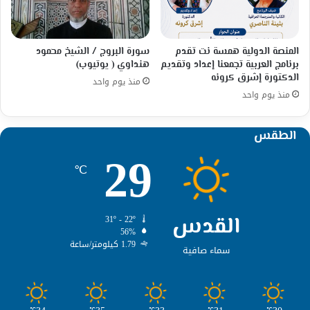
المنصة الدولية همسة نت تقدم
سورة البروج / الشيخ محمود
برنامج العربية تجمعنا إعداد وتقديم
هنداوي ( يوتيوب)
الدكتورة إشرق كرونه
منذ يوم واحد
منذ يوم واحد
الطقس
29
℃
القدس
31º - 22º
56%
1.79 كيلومتر/ساعة
سماء صافية
℃
℃
℃
℃
℃