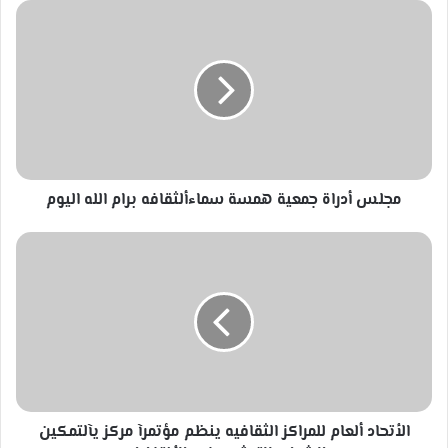
مجلس
أدراة
جمعية
همسة
سماءألثقافه
برام
الله
اليوم
مجلس أدراة جمعية همسة سماءألثقافه برام الله اليوم
الأتحاد
ألعام
للمراكز
الثقافيه
ينظم
مؤتمرآ
مركز
يآلتمكين
الشباب
للترشيح
الأتحاد ألعام للمراكز الثقافيه ينظم مؤتمرآ مركز يآلتمكين