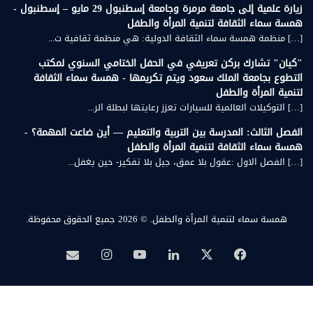
زيارة علمية إلى جامعة مرمرة وجامعة إسطنبول 29 مايو – إسطنبول -
همسة سماء الثقافة لتنمية المرأة والطفل
[…] منظمة همسة سماء الثقافة الدولية: هي منظمة ثقافية ت...
"كيان" تشارك بركن تعريفي في الحفل الختامي السنوي لمكتب
التطوع بجامعة الملك سعود ويتم تكريمها - همسة سماء الثقافة
لتنمية المرأة والطفل
[…] التوكيلات العالمية للسيارات تعزز رعايتها لبطلة الر...
الفصل الثالث: المدرسة بين التربية والتعليم — أين ضاعت المهمة؟ -
همسة سماء الثقافة لتنمية المرأة والطفل
[…] الفصل الاول :عقول بلا عمق، جيل بلا تفكير- حين يغفل...
همسة سماء لتنمية المرأة والطفل.
© 2026 جميع الحقوق محفوظة.
‫X
فيسبوك
لينكدإن
‫YouTube
انستقرام
بريد
همسة