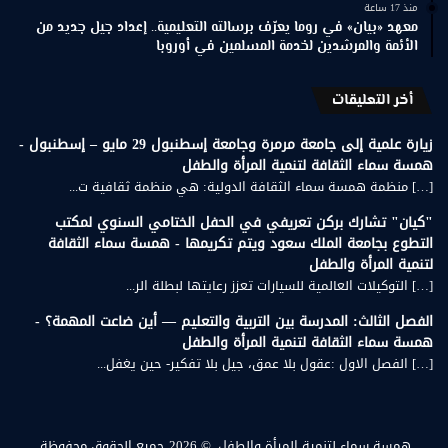
منذ 17 ساعة
معهد «بيان» في روما يعرّف برسالته التعليمية.. إعداد جيل جديد من
الأئمة والمرشدين لخدمة المسلمين في أوروبا
أخر التعليقات
زيارة علمية إلى جامعة مرمرة وجامعة إسطنبول 29 مايو – إسطنبول -
همسة سماء الثقافة لتنمية المرأة والطفل
[…] منظمة همسة سماء الثقافة الدولية: هي منظمة ثقافية ت...
"كيان" تشارك بركن تعريفي في الحفل الختامي السنوي لمكتب
التطوع بجامعة الملك سعود ويتم تكريمها - همسة سماء الثقافة
لتنمية المرأة والطفل
[…] التوكيلات العالمية للسيارات تعزز رعايتها لبطلة الر...
الفصل الثالث: المدرسة بين التربية والتعليم — أين ضاعت المهمة؟ -
همسة سماء الثقافة لتنمية المرأة والطفل
[…] الفصل الاول :عقول بلا عمق، جيل بلا تفكير- حين يغفل...
همسة سماء لتنمية المرأة والطفل.
© 2026 جميع الحقوق محفوظة.