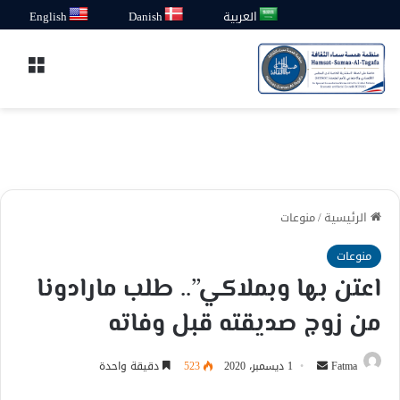
العربية
Danish
English
القائ
الرئيسية
/
منوعات
منوعات
اعتن بها وبملاكي”.. طلب مارادونا
من زوج صديقته قبل وفاته
أرسل
Fatma
1 ديسمبر، 2020
523
دقيقة واحدة
بريدا