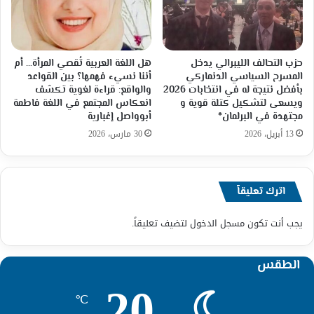
حزب التحالف الليبرالي يدخل
هل اللغة العربية تُقصي المرأة… أم
المسرح السياسي الدنماركي
أننا نسيء فهمها؟ بين القواعد
بأفضل نتيجة له في انتخابات 2026
والواقع: قراءة لغوية تكشف
ويسعى لتشكيل كتلة قوية و
انعكاس المجتمع في اللغة فاطمة
مجتهدة في البرلمان*
أبوواصل إغبارية
13 أبريل، 2026
30 مارس، 2026
اترك تعليقاً
يجب أنت تكون
مسجل الدخول
لتضيف تعليقاً.
الطقس
20
℃