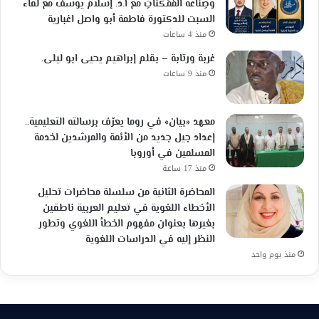
وصِناعةُ المُمَكِّناتِ مع أ.د. إسلام يوسف مع لقاء
السبت للدكتورة فاطمة أبو واصل اغبارية
منذ 4 ساعات
غربة ورتابة – بقلم إبراهيم يحيى ابو ليلى.
منذ 9 ساعات
معهد «بيان» في روما يعرّف برسالته التعليمية..
إعداد جيل جديد من الأئمة والمرشدين لخدمة
المسلمين في أوروبا
منذ 17 ساعة
المحاضرة الثانية من سلسلة محاضرات تحليل
الأخطاء اللغوية في تعليم العربية ناطقين
بغيرها بعنوان مفهوم الخطأ اللغوي وتطور
النظر إليه في الدراسات اللغوية
منذ يوم واحد