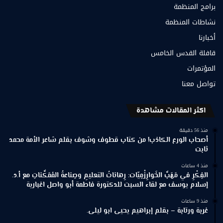
برامج المنظمة
نشاطات المنظمة
أخبارنا
قافلة القدس الخامس
المؤتمرات
تواصل معنا
اكثر المقالات مشاهدة
منذ 56 دقيقة
أصحاب الورع الكاذب! من كتاب قطوف وشوف بقلم شاعر الأمة محمد
ثابت
منذ 4 ساعات
الفِكْرِ في مَهَبِّ الخَوارِزْمِيّات: رِهاناتُ التعليمِ وصِناعةُ المُمَكِّناتِ مع أ.د.
إسلام يوسف مع لقاء السبت للدكتورة فاطمة أبو واصل اغبارية
منذ 9 ساعات
غربة ورتابة – بقلم إبراهيم يحيى ابو ليلى.