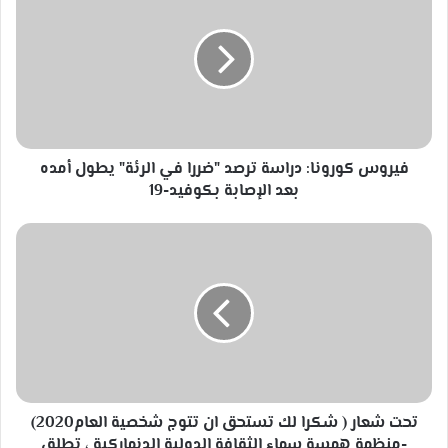
دراسة
ترصد
"ضررا
في
الرئة"
يطول
أمده
بعد
فيروس كورونا: دراسة ترصد "ضررا في الرئة" يطول أمده
الإصابة
بعد الإصابة بكوفيد-19
بكوفيد-19
تحت
شعار
(
شكرا
لك
تستحق
ان
تتوج
شخصية
العام2020)
تحت شعار ( شكرا لك تستحق ان تتوج شخصية العام2020)
-منظمة
-منظمة همسة سماء الثقافة الدولية الدنماركية ، تطلق