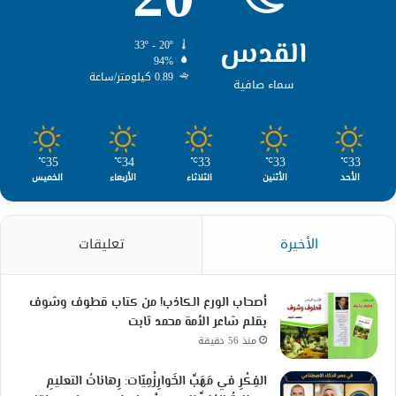
القدس
33º - 20º
94%
0.89 كيلومتر/ساعة
سماء صافية
35
34
33
33
33
℃
℃
℃
℃
℃
الأحد
الأثنين
الثلاثاء
الأربعاء
الخميس
الأخيرة
تعليقات
أصحاب الورع الكاذب! من كتاب قطوف وشوف
بقلم شاعر الأمة محمد ثابت
منذ 56 دقيقة
الفِكْرِ في مَهَبِّ الخَوارِزْمِيّات: رِهاناتُ التعليمِ