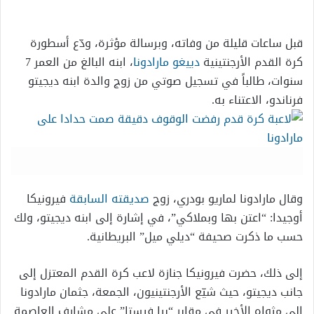
إلكترونيا
قبل ساعات قليلة من وفاته، وبرسالة مؤثرة، ودّع أسطورة
كرة القدم الأرجنتينية
دييغو مارادونا
، ابنه البالغ من العمر 7
سنوات، طالباً في تسجيل صوتي من زوج والدة ابنه ديجيتو
فرناندو، الاعتناء به.
وقال مارادونا لماريو بودري، زوج
صديقته السابقة
فيرونيكا
أوجيدا: “اعتن بها وبملاكي”، في إشارة إلى ابنه ديجيتو، ولك
حسب ما ذكرت صحيفة “ديلي ميل” البريطانية.
إلى ذلك، حضرت فيرونيكا جنازة لاعب كرة القدم المعتزل إلى
جانب ديجيتو، حيث شيّع الأرجنتينيون، الجمعة، جثمان مارادونا
إلى مثواه الأخير في مقابر “بيا فيستا” على مشارف العاصمة