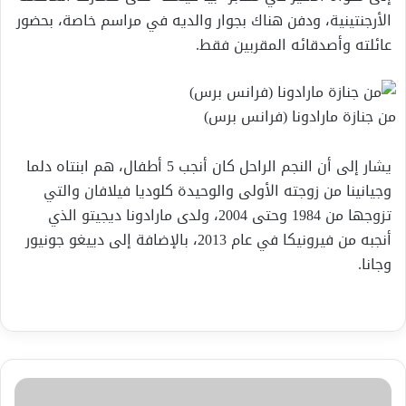
الأرجنتينية، ودفن هناك بجوار والديه في مراسم خاصة، بحضور
عائلته وأصدقائه المقربين فقط.‭ ‬
من جنازة مارادونا (فرانس برس)
يشار إلى أن النجم الراحل كان أنجب 5 أطفال، هم ابنتاه دلما
وجيانينا من زوجته الأولى والوحيدة كلوديا فيلافان والتي
تزوجها من 1984 وحتى 2004، ولدى مارادونا ديجيتو الذي
أنجبه من فيرونيكا في عام 2013، بالإضافة إلى دييغو جونيور
وجانا.
فيروس
كورونا: