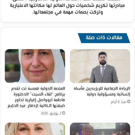
همسة
مبادرتها تكريم شخصيات حول العالم لها مكانتها الاعتبارية
سماء
وتركت بصمات مهمة في مجتمعاتها.
الثقافة
الدولية
الدنماركية
،
مقالات ذات صلة
تطلق
مبادرتها
تكريم
شخصيات
حول
العالم
لها
مكانتها
الإبادة الجماعية للإيزيديين مأساة
المنصة الدولية همسة نت تقدم
الاعتبارية
إنسانية ومسؤولية دولية
برنامج “لقاء السبت” الدكتورة
وتركت
فاطمة ابوواصل إغبارية تحاور
منذ 6 أيام
بصمات
ضيفتها الكاتبة ازدهار. عيد الحليم
مهمة
2 يوليو، 2026
في
مجتمعاتها.