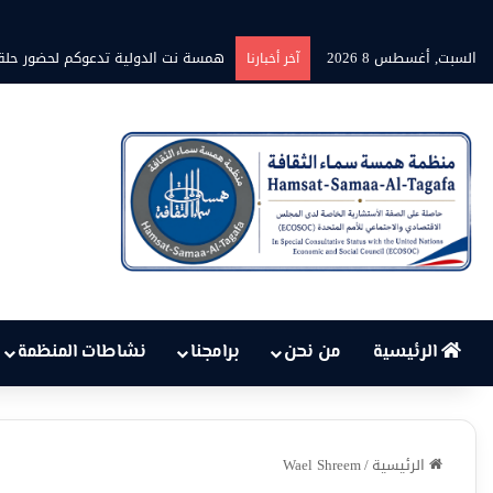
السبت, أغسطس 8 2026
همسة نت الدولية تدعوكم لحضور حلقة
آخر أخبارنا
الرئيسية
من نحن
برامجنا
نشاطات المنظمة
الرئيسية
/
Wael Shreem