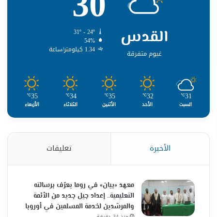
30
القدس
31º - 24º
54%
1.34 كيلومتر/ساعة
غيوم متفرقة
35
34
35
32
31
℃
℃
℃
℃
℃
السبت
الأحد
الأثنين
الثلاثاء
الأربعاء
الأخيرة
تعليقات
معهد «بيان» في روما يعرّف برسالته
التعليمية.. إعداد جيل جديد من الأئمة
والمرشدين لخدمة المسلمين في أوروبا
منذ 34 دقيقة