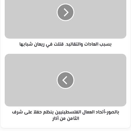
والتقاليد.
قتلت
في
ريعان
شبابها
بسبب العادات والتقاليد. قتلت في ريعان شبابها
بالصور-
أتحاد
العمال
الفلسطينيين
ينظم
حفلآ
على
شرف
الثامن
من
بالصور-أتحاد العمال الفلسطينيين ينظم حفلآ على شرف
أذار
الثامن من أذار