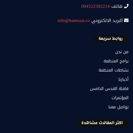
هاتف
004522382214
البريد الالكتروني
info@hamsaat.co
روابط سريعة
من نحن
برامج المنظمة
نشاطات المنظمة
أخبارنا
قافلة القدس الخامس
المؤتمرات
تواصل معنا
اكثر المقالات مشاهدة