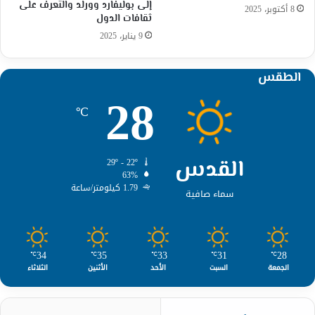
إلى بوليفارد وورلد والتعرف على
8 أكتوبر، 2025
ثقافات الدول
9 يناير، 2025
الطقس
28
℃
القدس
29º - 22º
63%
1.79 كيلومتر/ساعة
سماء صافية
34
35
33
31
28
℃
℃
℃
℃
℃
الجمعة
السبت
الأحد
الأثنين
الثلاثاء