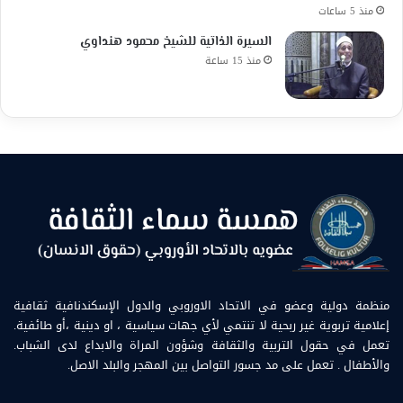
منذ 5 ساعات
السيرة الذاتية للشيخ محمود هنداوي
منذ 15 ساعة
منظمة دولية وعضو في الاتحاد الاوروبي والدول الإسكندنافية ثقافية
إعلامية تربوية غير ربحية لا تنتمي لأي جهات سياسية ، او دينية ،أو طائفية.
تعمل في حقول التربية والثقافة وشؤون المراة والابداع لدى الشباب.
والأطفال . تعمل على مد جسور التواصل بين المهجر والبلد الاصل.