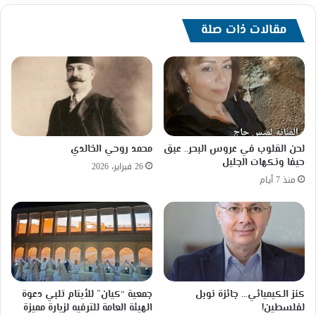
مقالات ذات صلة
لحن القلوب في عروس البحر.. عبق
محمد روحي الخالدي
حيفا ونكهات الجليل
26 فبراير، 2026
منذ 7 أيام
كنز الكيميائي… جائزة نوبل
جمعية “كيان” للأيتام تلبي دعوة
لفلسطين!
الهيئة العامة للترفيه لزيارة مميزة