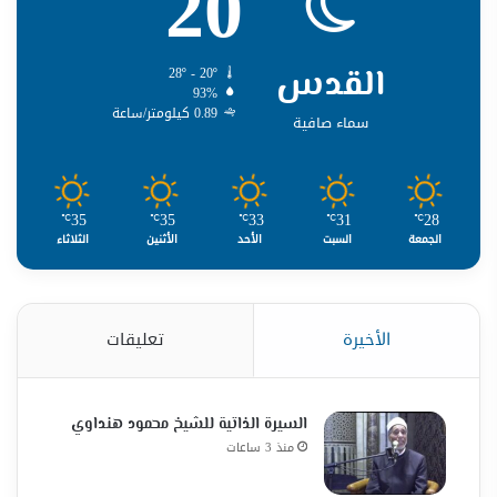
20
القدس
28º - 20º
93%
0.89 كيلومتر/ساعة
سماء صافية
35
35
33
31
28
℃
℃
℃
℃
℃
الجمعة
السبت
الأحد
الأثنين
الثلاثاء
الأخيرة
تعليقات
السيرة الذاتية للشيخ محمود هنداوي
منذ 3 ساعات