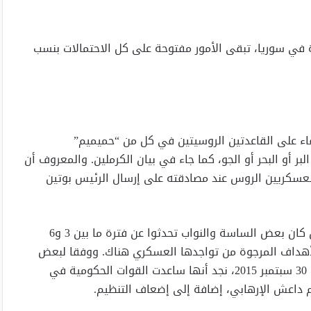
 في سوريا، تبقى الأمور مفتوحة على كل الاحتمالات بنسب
قاء على القاعدتين الروسيتين في كل من “حميميم”
 أو البحر أو الجو، كما جاء في بيان الكرملين. والمعروف أن
العسكريين الروس عند مصادقته على إرسال الرئيس بوتين
وفي الحقيقة، لم تحدد موسكو فترة بقائها في سوريا، وإن كان بعض الساسة والنواب تحدثوا عن فترة ما بين 3 و6
أهداف المرجوة من تواجدها العسكري هناك. ووفقا لبعض
التقديرات، فمنذ بداية تواجد القوات الروسية في سوريا في 30 سبتمبر 2015، نجد أنها ساعدت القوات الحكومية في