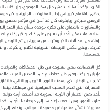
مستقبل سوريا، خاصة وأن الأحاديث بدأت تدور حول “فدرلة” 
الكبرى تؤكد أنها لا تناقش مثل هذا الموضوع، وإن كانت التق
يحظى باهتمام كبير في إطار المفاوضات الجارية. ولكن موسك
والمشاورات بالاتفاق على فكرة موحدة بشأن خيار الفيدرالي
سيادة، فلا يمكن لأحد أن يعترض على ذلك. ولكن إذا تم اختيا
بإملاء من بعد آلاف الكيلومترات من سوريا، بل تم التوصل
تحريف، وعلى عكس الترجمات التحريفية لكلام ريابكوف، والت
تقسيمها.
كل الاحتمالات تبقى مفتوحة في ظل الاحتكاكات والصراعات 
وإيران وتركيا، وفي ظل خططهم على المديين القريب والمت
تخرج عن الإطار الذي رسمته القوى الكبرى. وبالتالي، فاتفا
المسارات التي تخدم العملية السياسية في مجملها، بينما ا
تأخد بعين الاعتبار أن الأزمة السورية قد أصبحت أزمة دولية
صارت الأمور، ومن الصعب إعادتها إلى مربعاتها الأولى. كم
معاوية” تشكِّل مغامرة غير محمودة العواقب، وتدفع إلى خيا