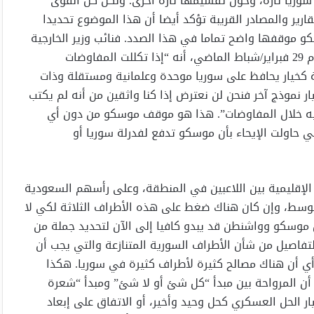
سوريا تارة، وحول تقسيمها تارة أخرى. ولكن كل القوى
ارير والمصادر القريبة تؤكد أيضا أن هذا الموضوع تحديدا
و موقفها واضح تماما في هذا الصدد. فنائب وزير الخارجية
الروسي سيرغي ريابكوف كان قد أعلن في مؤتمر صحفي يوم 29 فبراير/شباط الماضي، أنه “إذا تكللت المفاوضات
ة كخيار يحافظ على سوريا موحدة وعلمانية ومستقلة وذات
ر نموذج آخر فنحن لن نعترض إذا كنا واثقين من أنه لم يكتب
 اليه خلال المفاوضات”. هذا هو موقف موسكو من دون أي
ي حاولت الإيحاء بأن موسكو تدفع لفدرلة سوريا أو
الإقليمية بين اللاعبين في المنطقة، وعلى رأسهم السعودية
وسط، وإن كان هناك ضغط على هذه الأطراف الثلاثة لكي لا
ق موسكو وواشنطن قد يبدو كافيا إلى الآن لتحديد جملة من
لتفاصيل من شأن الأطراف السورية المتنازعة والتي يجب أن
. أي أن هناك مصالح كثيرة لأطراف كثيرة في سوريا. هكذا
ا أن المرواحة بين مبدأ “كل شئ أو لا شئ” ومبدأ “شعرة
ر الحل العسكري كحل وحيد وأخير، أو الاتفاق على إبعاد