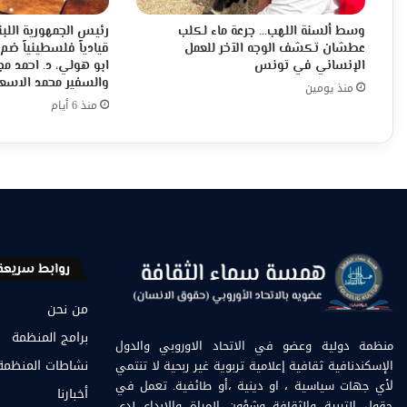
وسط ألسنة اللهب… جرعة ماء لكلب
رئيس الجمهورية اللبن
عطشان تكشف الوجه الآخر للعمل
قيادياً فلسطينياً ضم
الإنساني في تونس
ابو هولي، د. احمد م
والسفير محمد الاسع
منذ يومين
منذ 6 أيام
روابط سريعة
من نحن
برامج المنظمة
منظمة دولية وعضو في الاتحاد الاوروبي والدول
الإسكندنافية ثقافية إعلامية تربوية غير ربحية لا تنتمي
نشاطات المنظمة
لأي جهات سياسية ، او دينية ،أو طائفية. تعمل في
أخبارنا
حقول التربية والثقافة وشؤون المراة والابداع لدى