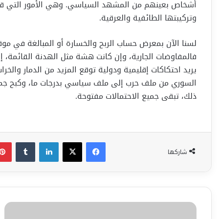
أشخاص بعينهم من المشهد السياسي. وهي الأمور التي قد ت
وتركيبتها الطائفية والعرقية.
لسنا الآن بمعرض حساب الربح والخسارة أو المبالغة في موق
فالمفاوضات الجارية، وإن كانت هشة مثل الهدنة القائمة، إلا أ
يريد احتكاكات إقليمية ودولية توقع المزيد من الدمار والخر
السوري من ملف حرب إلى ملف سياسي بدرجات ما، وكبح جما
ذلك، تبقى جميع الاحتمالات مفتوحة.
فيسبوك
‫X
لينكدإن
شاركها
ليستر
يهزم