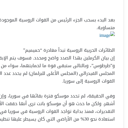
بعد البدء بسحب الجزء الرئيس من القوات الروسية الموجودة
متساوية.
الطائرات الحربية الروسية تبدأ مغادرة “حميميم”
إن بيان الكرملين بهذا الصدد واضح ومحدد. فسوف يتم الإب
و”طرطوس”، وبالتالى ستبقى قوة ما لحمايتهما، سواء من البر
المجلس الفيدرالي (المجلس الأعلى للبرلمان) لم يحدد عدد 
القوات الروسية إلى سوريا.
أشهر. ولكن ما حدث هو أن موسكو باتت ترى أنها حققت ال
استعادة نحو 30% من الأراضي التي كان يسيطر عليها تنظيم داعش الإرهابي، إضافة إلى إضعاف التنظيم.