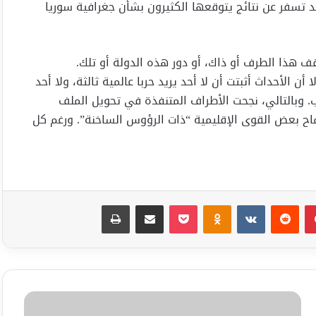
سفر عن نتائج يتوقعها الكثيرون بشأن جغرافية سوريا
ف هذا الطرف أو ذاك، أو دور هذه الدولة أو تلك.
ن الأحداث أثبتت أن لا أحد يريد حربا عالمية ثالثة، ولا أحد
اب. وبالتالي، نجحت الأطراف المتنفذة في تحويل الملف
ح بعض القوى الإقليمية “ذات الرؤوس الساخنة”. ورغم كل
بينتيريست
Odnoklassniki
‫Pocket
مشاركة عبر البريد
طباعة
بسبب
العادات