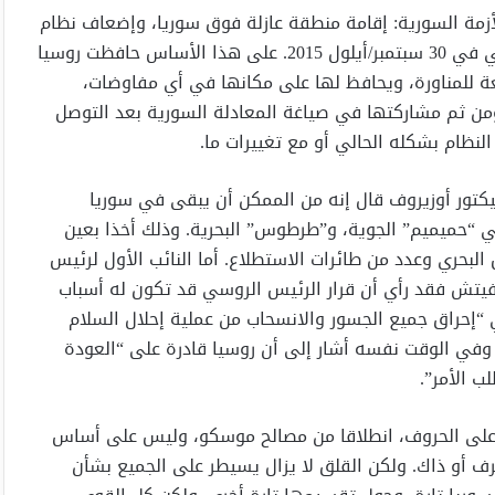
مة السورية: إقامة منطقة عازلة فوق سوريا، وإضعاف نظام
الأسد إلى حد السقوط. ولذلك كان التدخل العسكري الروسي في 30 سبتمبر/أيلول 2015. على هذا الأساس حافظت روسيا
 للمناورة، ويحافظ لها على مكانها في أي مفاوضات،
من ثم مشاركتها في صياغة المعادلة السورية بعد التوصل
نظام بشكله الحالي أو مع تغييرات ما.
كتور أوزيروف قال إنه من الممكن أن يبقى في سوريا
عدتي “حميميم” الجوية، و”طرطوس” البحرية. وذلك أخذا بعين
 البحري وعدد من طائرات الاستطلاع. أما النائب الأول لرئيس
فيتش فقد رأي أن قرار الرئيس الروسي قد تكون له أسباب
إحراق جميع الجسور والانسحاب من عملية إحلال السلام
وفي الوقت نفسه أشار إلى أن روسيا قادرة على “العودة
 الأمر”.
اط على الحروف، انطلاقا من مصالح موسكو، وليس على أساس
رف أو ذاك. ولكن القلق لا يزال يسيطر على الجميع بشأن