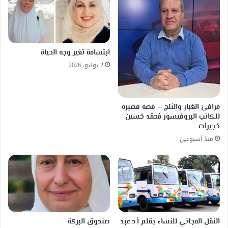
ابتسامة تغير وجه الحياة
2 يوليو، 2026
مرافئ الغبار والثلج – قصة قصيرة
للكاتب البروفيسور مُحمّد حُسين
حُجيرات
منذ أسبوعين
النقل المجاني للنساء بقلم أ.د.عبد
صندوق البركة