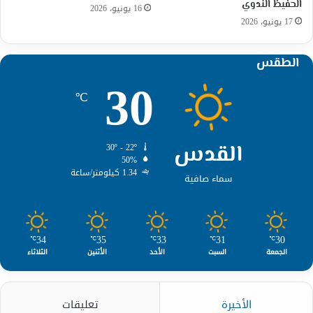
الحفيظ الندوي
16 يونيو، 2026
17 يونيو، 2026
الطقس
30
℃
القدس
30º - 22º
50%
1.34 كيلومتر/ساعة
سماء صافية
34
35
33
31
30
℃
℃
℃
℃
℃
الجمعة
السبت
الأحد
الأثنين
الثلاثاء
الأخيرة
تعليقات