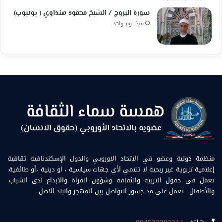
سورة البروج / الشيخ محمود هنداوي ( يوتيوب)
منذ يوم واحد
منظمة دولية وعضو في الاتحاد الاوروبي والدول الإسكندنافية ثقافية
إعلامية تربوية غير ربحية لا تنتمي لأي جهات سياسية ، او دينية ،أو طائفية.
تعمل في حقول التربية والثقافة وشؤون المراة والابداع لدى الشباب.
والأطفال . تعمل على مد جسور التواصل بين المهجر والبلد الاصل.