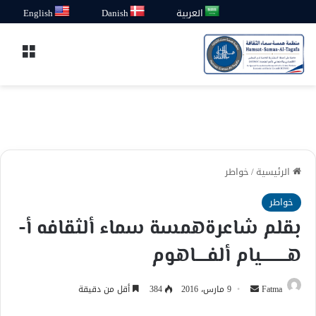
العربية
Danish
English
القائ
الرئيسية
/
خواطر
خواطر
بقلم شاعرةهمسة سماء ألثقافه أ-
هـــــــــيام ألفــــاهوم
أرسل
Fatma
9 مارس، 2016
384
أقل من دقيقة
بريدا