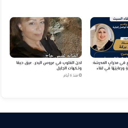
عِ في محرابِ المدرسَة:
لحن القلوب في عروس البحر.. عبق حيفا
ِ ورعايتِهَا في لقاء
ونكهات الجليل
منذ 6 أيام