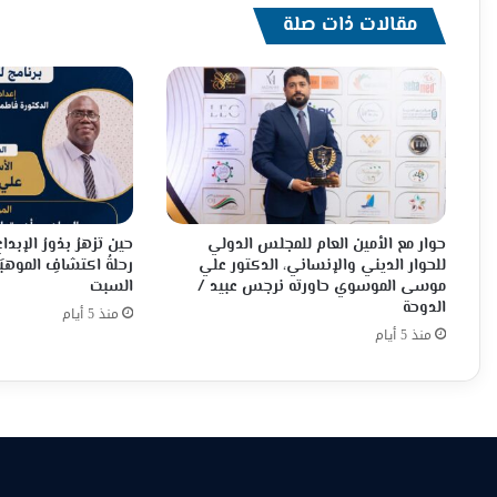
مقالات ذات صلة
حوار مع الأمين العام للمجلس الدولي
حين تزهرُ بذورُ الإبدا
للحوار الديني والإنساني، الدكتور علي
رحلةُ اكتشافِ الموهبَة
موسى الموسوي حاورته نرجس عبيد /
السبت
الدوحة
منذ 5 أيام
منذ 5 أيام