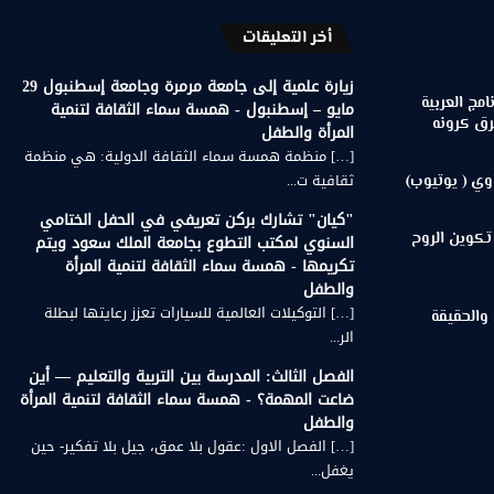
أخر التعليقات
زيارة علمية إلى جامعة مرمرة وجامعة إسطنبول 29
مج العربية
مايو – إسطنبول - همسة سماء الثقافة لتنمية
رق كرونه
المرأة والطفل
[…] منظمة همسة سماء الثقافة الدولية: هي منظمة
ثقافية ت...
وي ( يوتيوب)
"كيان" تشارك بركن تعريفي في الحفل الختامي
تكوين الروح
السنوي لمكتب التطوع بجامعة الملك سعود ويتم
تكريمها - همسة سماء الثقافة لتنمية المرأة
والطفل
[…] التوكيلات العالمية للسيارات تعزز رعايتها لبطلة
 والحقيقة
الر...
الفصل الثالث: المدرسة بين التربية والتعليم — أين
ضاعت المهمة؟ - همسة سماء الثقافة لتنمية المرأة
والطفل
[…] الفصل الاول :عقول بلا عمق، جيل بلا تفكير- حين
يغفل...