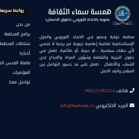
روابط سريعة
من نحن
برامج المنظمة
منظمة دولية وعضو في الاتحاد الاوروبي والدول
الإسكندنافية ثقافية إعلامية تربوية غير ربحية لا تنتمي
نشاطات المنظمة
لأي جهات سياسية ، او دينية ،أو طائفية. تعمل في
أخبارنا
حقول التربية والثقافة وشؤون المراة والابداع لدى
قافلة القدس ال
الشباب. والأطفال . تعمل على مد جسور التواصل بين
المهجر والبلد الاصل.
المؤتمرات
تواصل معنا
هاتف
004522382214
البريد الالكتروني
info@hamsaat.co