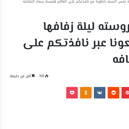
فس الشبه تابعونا عبر نافذتكم على ألعالم همسة سماء ألثقافه
سته ليلة زفافها
نا عبر نافذتكم على
افه
398
أقل من دقيقة
بينتيريست
Odnoklassniki
‫Pocket