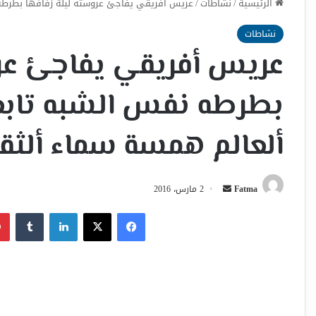
الرئيسية
/
نشاطات
/
عريس أفريقي يفاجئ عروسته ليلة زفافها بطرطه ن
نشاطات
عريس أفريقي يفاجئ عرو
بطرطه نفس الشبه تابعو
ألعالم همسة سماء ألثق
أرسل
Fatma
2 مارس، 2016
بريدا
فيسبوك
‫X
لينكدإن
إلكترونيا