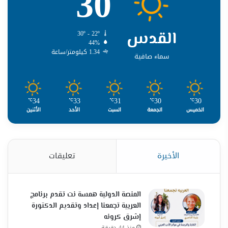
30
القدس
30º - 22º
44%
1.34 كيلومتر/ساعة
سماء صافية
34
33
31
30
30
℃
℃
℃
℃
℃
الخميس
الجمعة
السبت
الأحد
الأثنين
الأخيرة
تعليقات
المنصة الدولية همسة نت تقدم برنامج
العربية تجمعنا إعداد وتقديم الدكتورة
إشرق كرونه
منذ 44 دقيقة