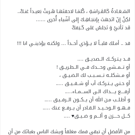
السّـعَـادةُ كَالفَـراشةِ ، كُلمَـا لاحقتَهـا هَـربتْ بَعيـداً عَنـكْ..
لكِنْ إِنّ اتَجهتَ بِإنتبَـاهِـكَ إِلى أشّياءِ أُخرى ……
قَد تَأتيْ وَ تَجلسُ عَلى كَـتِفكْ
قد .. أمـلك قلبــاً لا يــؤذي أحــداً … ولكنـه يؤذينــي انا !!!
قــد يـتـركــك الــصديــق ….
أو تــمــشي وحـــدك فــي الــطـريــق !
أو مــشكلــه تــســبــب لك الـضـيــق ،
أو حـتى يــتـركـك أب أو شــقــيــق …..
أرفــــع يــــداك الـى الســـمــاء…..
و أطـلــب مـن الله أن يــكــون الــرفــيـق …..
فــهــو الــوحــيــد الـقـادر أن يــرفــع عـنك …..
كـــل حــــزن و ألـــم و ضــيــق♥ ….
من الأفضل أن تبقي فمك مغلقاً ويشك الناس بغبائك من أن