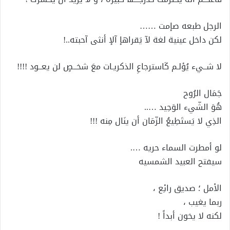
الرجل طبعه صإمت ……
لكن داخل عينية لغة لآ يَقراهإ آلإ أنثى آحبته..!
لا شــيء يُؤلـم كَاسترجاعِ الذكريـات معَ شخــصٍ لن يعــود !!!!
جَمَال الرُوح
هُوَ الشّيء الوَحِيد …..
الذِي لا يَستَطِيعُ الزّمَان أن ينَال مِنه !!!
لو أمطرت السماء حريه ….
سيفتح العبيد الشمسيه
الأمل ؛ صديق رائِع ،
ربما يغيب ،
لكنه لا يخون أبداً !