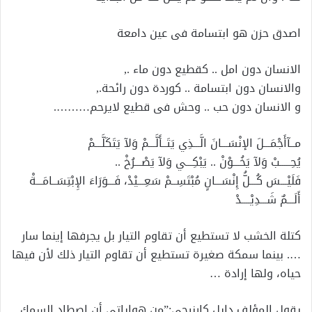
اصدق حزن هو ابتسامة فى عين دامعة
الانسان دون امل .. كقطيع دون ماء .,
والانسان دون ابتسامة .. كوردة دون رائحة.,
و الانسان دون حب .. وحش فى قطيع لايرحم……….
مــآأَجْمَـــلَ الإنْسَـــانَ الَّـــذِي يَتَــأَلَّـــمْ وَلآ يَتَكَلَّـــمْ
يُحِـــــبْ وَلآ يَخُـــوْنْ .. يَبْكِـــي وَلآ يَصْـــرُخْ ..
فَلَيْـــسَ كُـــلُّ إِنْسَـــانٍ مُبْتَسِــمْ سَعِـــيْدْ، فَـــوَرَاءَ الإِبْتِسَــامَـــةْ
أَلَـــمٌ شَـــدِيْــــدْ
كتلة الخشب لا تستطيع أن تقاوم التيار بل يجرفها إينما سار
…. بينما سمكة صغيرة تستطيع أن تقاوم التيار ذلك لأن فيها
حياه، ولها إرادة …
يقول المؤلف دايل كارنيجي:”من هواياتي أن اصطاد السمك,