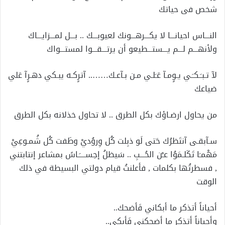
شخص فى حياتك
النـــاس احيانـــا لا يكـــرهـــونك لعيوبـــك .. بـــل لمـــزايـــاك
ولأنهـــم لـــم يـــستـــطيعو أن يرتـــقـــوا لمستـــواك
لآ تـبـَـكـَـي يـوٍمـآ عَـَلـي مـن بـآعـك…….. آترٍكـه يبـكي دهـرٍآ عَلي
ضياعك
من يحاول ارضـاؤك بكل الطرق .. لا تحاول خذلانه بكل الطرق
سـآبقـى آنتَظرُك حَتى لَو ذبِلت كُل وِروُديْ وطَفت كُل شُمـوعِيْ
مَهْمـَا تَكَلـمَوُا عـْن الحُـــبِ .. سَيظلُ إحِســــَـاسً بمشاعر إنتابتني
, فسطرتُها بكلمات , فأعلنتُ قيام دولتي البسيطة في ذلك
الوقت
أحياناً أتذكر ما أبكاني فَأضحك..
وأحياناً أتذكر ما أضحكني فَأبكي..