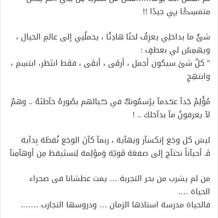
متمسِڪًا بـٍي جيدًا !!
شئٌ ما بداخلِي يعزِفُ لحنًا هادِئًا ، يحملُنِي إلى عالمِ الخيال ،
ويهمِسُ لي بعطفٍ :
” كلُ شئ سيكون أجمل ، أرقَى ، أنقَى ، فقَط انتَظر، ابتسِمِ ،
وابتهِجِ
مُؤْلِمْ جّدآ عنـٌـدمآ يرًسمٌونكٌ في خـٌـيالهم بصُورهُ خآطئهُ .. وهمٌ
لآ يعرفونُ مآ بدآخلك .. !
ليسَ كل وجَع إنكسآر ونِهآية ، ربمآ كآنَ الوجَع نُقطَة بِدآية
فَـ أحيآناً نحتآج إلى صفعَة قَويّة وَمؤلِمة لِنستَيقظ مِن أوهآمِنآ
من لم يشرب من بحر التجربة … يمت عطشانا فى صحراء
الحياة ….
فالحياة مدرسة استاذها الزمان … ودروسها التجارب …….