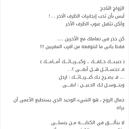
الزَواج النَاجح
لَيس بأن تَحب إيجابيِات الطَرف الَاخر . . !
ولَكِن تتَقبل عيوبِ الطَرف الأخر
كن حذر فى تعاملك مع الأخرين ….
فقط ياتى ما لتتوقعه من اقرب المقربين !!!
( حنيـنـــك خــلفـــك .. وكبـــريــائـــك أمـــامـــك )
فـ تـَتـَســائــل هـــل أبقـــى ؟. .
… فـ يصــرخ بـك كبـــريــائـــك : ارحل
ويتـــوســل لـك الحـنيـــن : ابقــــى
جمال الروح ، هو الشيء الوحيد الذي يستطيع الأعمى أن
يراه
لا يتألـــــق في الكتابـــــه مــن يتسلـــى