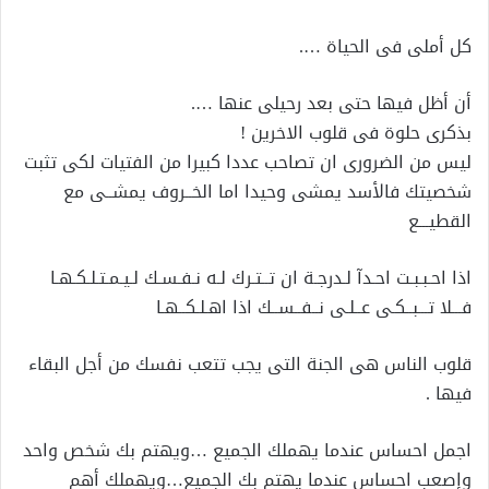
كل أملى فى الحياة ….
أن أظل فيها حتى بعد رحيلى عنها ….
بذكرى حلوة فى قلوب الاخرين !
ليس من الضرورى ان تصاحب عددا كبيرا من الفتيات لكى تثبت
شخصيتك فالأسد يمشى وحيدا اما الخــروف يمشــى مع
القطيـــع
اذا احـبـبـت احـدآ لـدرجـة ان تــتـرك لـه نـفـسـك لـيـمـتـلـكـهـا
فـــلا تـــبــكـى عــلـى نــفــســك اذا اهـلـكــهـا
قلوب الناس هى الجنة التى يجب تتعب نفسك من أجل البقاء
فيها .
اجمل احساس عندما يهملك الجميع …ويهتم بك شخص واحد
وإصعب احساس عندما يهتم بك الجميع…ويهملك أهم