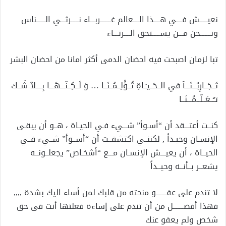
نعيـــــش فــــي هــــذا الــــعالم غـــــــربـــاء نـــــرثـــي الــــــناس
ونـــــــحن مـــن يســـــتحق الــــرثـــاء
تبا لزمان اصبحت فيه احضان الدمى أكثر امانا من احضان البشر
تَــجَــارِبُـــنَـــآ في الــحَــيـَـاةِ تُــؤْلِــمُــنَــا … وَ لَــكِــنّـــهَـــا بِــــلآ شَــك
تـُــعَــلّــمُـــنَــا
كنــت أعتـــقد أن “أسـوأ” شـــيء فـي الحيـاة ، هــو أن يبقـى
الإنسـان وحيـداً , لكننــي اكتشفــت أن “أســوأ” شــيء فــي
الحيــاة ، أن يعيـــش الإنسـان مـــع “أشخـاص” يجعلــونــه
يشعــر بــأنــه وحيــداً
لا تندم على عفـــــــو منحته من قلبك لمن أساء اليك بشدة ,,,,
فهذا أفضـــــــل من أن تندم على إساءة فعلتها أنت فى حق
شخص ولم يعفو عنك