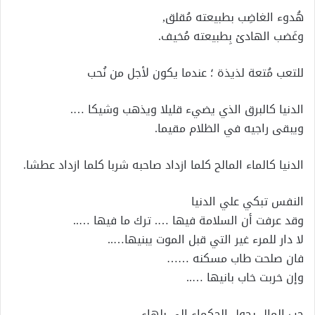
هُدوء الغاضِب بطبيعته مُقلق,
وغَضب الهادئ بِطبيعته مُخيف.
للتعب مُتعة لذيذة ؛ عندما يكون لأجل من نُحب
الدنيا كالبرق الذي يضيء قليلا ويذهب وشيكا ….
ويبقى راجيه في الظلام مقيما.
الدنيا كالماء المالح كلما ازداد صاحبه شربا كلما ازداد عطشا.
النفس تبكي علي الدنيا
وقد عرفت أن السلامة فيها …. ترك ما فيها …..
لا دار للمرء غير التي قبل الموت يبنيها…..
فان صلحت طاب مسكنه ……
وإن خربت خاب بانيها …..
حب المال يحول الحكماء إلى بلهاء