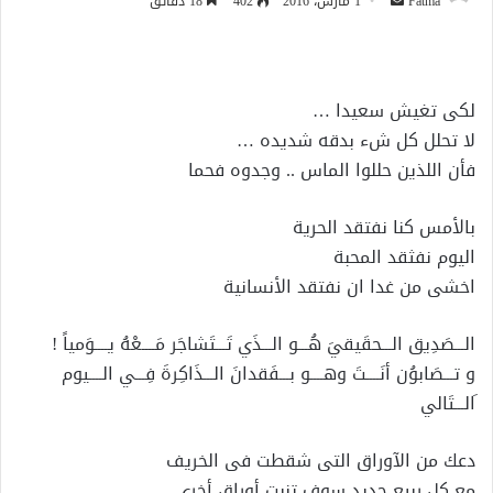
أرسل
Fatma
1 مارس، 2016
402
18 دقائق
بريدا
إلكترونيا
لكى تغيش سعيدا …
لا تحلل كل شء بدقه شديده …
فأن اللذين حللوا الماس .. وجدوه فحما
بالأمس كنا نفتقد الحرية
اليوم نفثقد المحبة
اخشى من غدا ان نفتقد الأنسانية
الـــصَدِيق الـــحقَيقيَ هُـــو الـــذَي تَـــتَشاجَر مَــــعْهُ يــــوَمياً !
و تـــصَابوُن أنَــــتَ وهــــو بـــفَقدانَ الـــذَاكِرةَ فِـــي الــــيوم
َالـــتَالي
دعك من الآوراق التى شقطت فى الخريف
مع كل ربيع جديد سوف تنبت أوراق أخرى ..