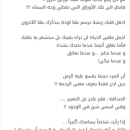
فانظر الى تلك الأوراق التي تغطي وجه السماء !!!
اجعل قلبك ريشة ترسم بها لوحة يتذكرك بها الآخرون
اجمل مافى الحياة لن تراه بعينك بل ستشعر به بقلبك
فأننا نغلق أعيننا عندما نضحك بشدة
و عندما نحلم …و عندما نعانق
و عندما نبكى!
أن المرء حينما يقسو عليه الزمن
حين اذن فقط يعرف معنى الرحمة !!
الصداقه : قلم عاجز عن التعبير ….
وهي اسمى شئ في الوجود !!
إذا رأيت شخصاً يسامحك گثيراً . .
فاعلـــم آنه يحترمك لـدرجـــھ كبيرة ، و لا يريد أن يخسرك !