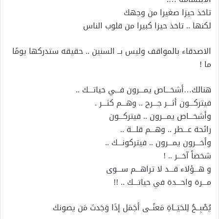
تاخذ حيزا صغيرا من وجهك
لكنها .. تاخذ حيزا كبيرا من قلوب الناس
الاصدقاء بالمواقف وليس بــ السنين .. حقيقه ستدركها يومًا
ما !
هنالك…أشخـــاص يمـــرون فـــي حياتـــك ..
فيتركـــون أثـــر جـــرح .. وهـــم كثـــر .
وأشخـــاص يمـــرون .. فيتركـــون
رائحة عـــطر .. وهـــم قلـــة ..
وأخـــرون يمـــرون .. فيتركونـــك ..
شخصاً آخـــر .. !
و هـــؤلاء قـــد لا تراهـــم ســـوى
مـــرة واحـــدة في حياتـــك .. !!
يُصْبِــحُ لِلحَيَــاةِ مَعنًــى أجَمَل إذَا وَجَدتَ مَن يصونك