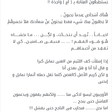
يَستَطِيعُونَ العِنَايَةَ بِـ [ ٲُمٍ ] وَاحِدَةْ !!
هُنآكَ أشخآص عِندمآ يَحبونْ ..
لآ يَطلبونْ مِنكَ شَيء فقط يَبحثونْ عنْ سَعآدتكَ فلآ تخسَرهُمْ
احيــــانـــاً . . نُـريـــد أَن نـتـحـــدَّث.. و لڳــــــن . . . مــا نخشــــــاه
ھُــو سُــــوء الـفـهــم ! … … فـنـبـقـــى صــــامتيــن.. كي لا
نَـفـقِـد من أحبـبنـاهــــم
إذا إمتلأت كف اللئيم من الغنى تمايل كبرا
و قال أنا أنا و هل بعدي أنا
و لكن كريم الأصل كالغصن كلما ثقل حمله أثمارا تمايل و
إنحنى
الأوربيون ليسو اذكى منا …… ولكنهم يقفون ويدعمون
الفاشل حتى ينجح …
اما نحن ……. فنحارب فى الناجح حتى يفشل !!!