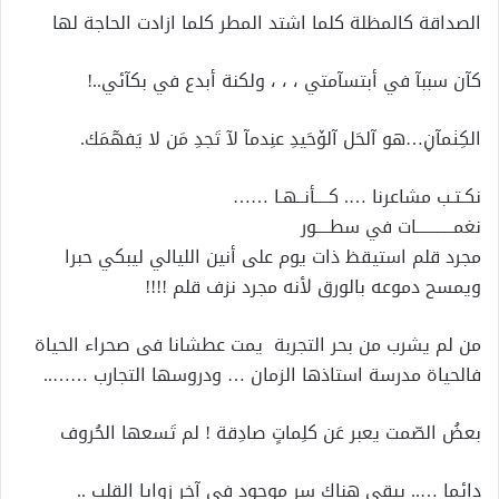
الصداقة كالمظلة كلما اشتد المطر كلما ازادت الحاجة لها
كآن سببآ في أبتسآمتي ، ، ، ولكنة أبدع في بكآئي..!
الكِٺمآڼ…هو آلحَل آلۆحَيدِ عنِدمآ لآ تَجدِ مَن لا يَفھٓمَك.
نكـتـب مشاعرنا …. كــــأنــهـا ……
نغمـــــــــــات في سطــــور
مجرد قلم استيقظ ذات يوم على أنين الليالي ليبكي حبرا
ويمسح دموعه بالورق لأنه مجرد نزف قلم !!!!
من لم يشرب من بحر التجربة يمت عطشانا فى صحراء الحياة
فالحياة مدرسة استاذها الزمان … ودروسها التجارب ……..
بعضُ الصّمت يعبر عَن كلِماتٍ صادِقة ! لم تَسعها الحُروف
دائما ….. يبقى هناك سر موجود فى آخر زوايا القلب ..