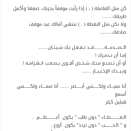
كن مثل الفاصلة ( ، ) إذا رأيت موقفاً يحزنك، ضعها وأكمل
طريقك ……
ولا تكن مثل النقطة ( . ) تنتهي آمالك عند موقف
صادفك……..
الــصـــدمـــة…….قــد تـفـعـل بـك شـيـئـان……
إمـا أن تـدمـرك !
أو أن تـصـنـع مـنـك شـخـص أقــوى يـصـعـب انـهـزامـه !
وبـيــدك الإخـتـيــار ……
أنا عميـــاء ولكــــــنني أبــــــصر …… أنا صمــــاء ولكـــــــنني
أسمع
هيلين كيلر
الـعــــــــــطــاء ” دون طلب ” يكون أعــــــــــظــــم .
و ” الـحــــــــب ” دون تردد” يكون أروع .