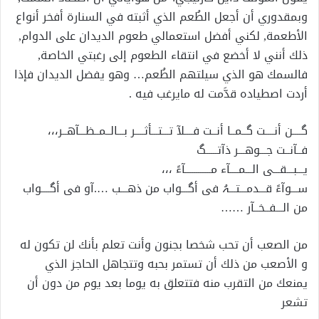
وبمقدوري أن أجعل الطُعم الذي أثبته في السنارة أفخر أنواع
الأطعمة, لكني أفضل استعمالي طعوم الديدان على الدوام,
ذلك أنني لا أخضع في انتقاء الطعوم إلى رغبتي الخاصة,
فالسمك هو الذي سيلتهم الطُعم… وهو يفضل الديدان فإذا
أردت اصطياده قدَّمت له مايرغب فيه .
گــــن أنــــت گــمــا أنــت فــــلآ تـــتـــأثــــر بـــالــمــظـــآهــر،،،
فــآنــت جـــوهـــر ذآتـــــگ
يـــبـــقـــى الـــمــــآء مــــــــــــآءً ،،،
ســـوآءً قـــدمـــتـــہُ فى أگـــواب من ذهـــب ….آو فى أگــــواب
من الـــفــخــآر ……
من الصعب أن تحب شخصا بجنون وأنت تعلم بأنك لن تكون له
و الأصعب من ذلك أن تستمر بحبه وتتجاهل الحاجز الذي
يمنعك من التقرب منه فتتعلق به يوما بعد يوم من دون أن
تشعر