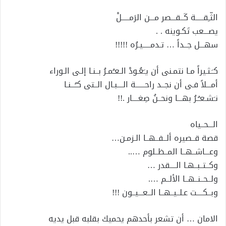
الثّـِقـــــة كَــقـــصر مـــن الرَمـــــلْ
يصـــعب تَكـوينه . .
سهـــل جــداً … تـدمـــــيـرُه !!!!!
كـَـثـيراً مـا نتمـنى أن يـَعُـودْ الـعـُمـرُ بــنـا إلـى الـوراء
أمـــلاً فـى أن نجــد راحــــــة الــــبـال الــتى كـُـــنـا
نـَشـعـُـرُ بهـــا ونحــنُ صِغــــار .!!
الـــحــياه
قصة قــصيره ألــفــهــا الـزمـن…
وعـــاشــهــا المــظــلوم …..
وكــتــبــهـا الــــقدر …
ولــحــنــهــا الألــم ….
وبــكــــت عـلــيــهــا الــعـــيــون !!!
الامان … أن تشعر بأحدهم يحميك بقلبه قبل يديه