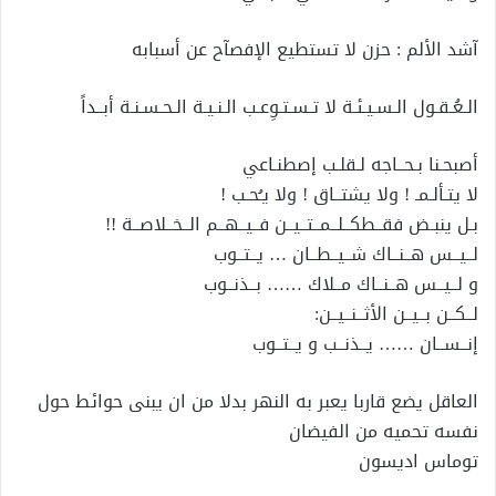
آشد الألم : حزن لا تستطيع الإفصآح عن أسبابه
الـعُـقـول الـسـيـئـة لا تـسـتـوِعـب الـنـيـة الـحـسـنـة أبــداً
أصبحـنا بـحــاجه لـقلـب إصطنـاعي
لا يتـألـمـ ! ولا يشتــاق ! ولا يـُحـب !
بـل ينبـض فقــطكــلــمــتــيــن فــيــهــم الــخــلاصــة !!
لــيــس هــنــاك شــيــطــان … يــتــوب
و لــيــس هــنــاك مــلاك …… بــذنــوب
لــكــن بــيــن الأثــنــيــن:
إنــســان …… يــذنــب و يــتــوب
العاقل يضع قاربا يعبر به النهر بدلا من ان يبنى حوائط حول
نفسه تحميه من الفيضان
توماس اديسون