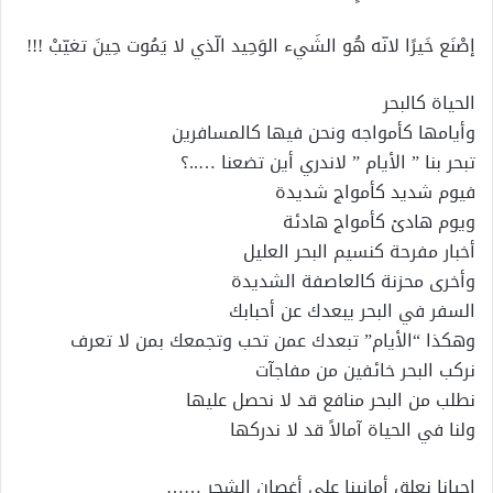
إصْنَع خَيرًا لانّه هُو الشَيء الوَحِيد الّذي لا يَمُوت حِينَ تغيّبْ !!!
الحياة كالبحر
وأيامها كأمواجه ونحن فيها كالمسافرين
تبحر بنا ” الأيام ” لاندري أين تضعنا …..؟
فيوم شديد كأمواج شديدة
ويوم هادئ كأمواج هادئة
أخبار مفرحة كنسيم البحر العليل
وأخرى محزنة كالعاصفة الشديدة
السفر في البحر يبعدك عن أحبابك
وهكذا “الأيام” تبعدك عمن تحب وتجمعك بمن لا تعرف
نركب البحر خائفين من مفاجآت
نطلب من البحر منافع قد لا نحصل عليها
ولنا في الحياة آمالاً قد لا ندركها
احيانا نعلق أمانينا على أغصان الشجر ……