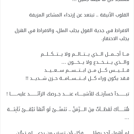
القلوب الأنيقة .. تبتعد عن إرتداء المشاعر المزيفة
الافراط في جدية القول يجلب الملل، والافراط في الهزل
يجلب الاحتقار.
مـــا أجـــمـــل الـــذي يـــتـــالـــم ولا يـــتـــكـــلـــم
والـــذي يـــنـــخـــدع ولا يـــخــــون …
فـــلـــيـــس كــــل مـــن ابـــتـــســـم ســـعـــيـــد
فـقد يكون وراء كـــل ابـــتـــســـامـــة حــزن شـــديـــد !!
تبــــــــدآ خسآرتــك للأشيـــــاء عنـــــد جــرصك الزآئــــــــد عليہـــــــا !
هُنَــــــآكَ لَقَطَـــآتٌ مِنَ الــــزّمَنْ .. نَتَمنّـــىْ لَو أنّهَآ تَبْقَـــىْ ثَآبِتَــــة
…
لم أهمل آحد يومًا……فكل مْن تسرَب مِن يدي ..لم يَڪُن