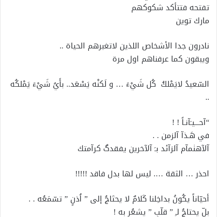
تفتحه فتتأكد شكوكهم
مارك توين
نادرون جدا الأشخاص اللذين لاتغبرهم الحياة ..
ويبقون كما عرفناهم اول مرة
السّعيدُ لايَمْلكُ كُل شَيْءَ … و لَكنْه يَسْعَد.. بأَيُ شَيْءَ يَمْلكُه
..
“آحـــيـَآنـاً ! !
في هَـذآ آلزمن . .
آلآهٺمآم آلزآئد بـَ آلآخرين يفقدگ كرآمتك
احذر … الثقة …. ليس لها بدل فاقد !!!!!
أحيّاناً يكُونُ بداخِلنا كَلامٌ لا يحتَاجُ إلى ” اُذنٍ ” تسّمَعُه . .
بلّ يحتاجُ لـِ ” قلّبٍ ” يشعُر به !