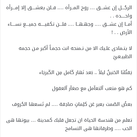
الرجُـــل إن عشـــق … روح المــرأه …. فــلن يعشــــق إلا إمـــرأه
واحــــده . .
أمــا إن عشـــق …. وجهـهــا …. فلـــن تكفيــــه جميـــع نســــاء
الأرض . . !
ﻻ يتـمادى علـيك الا من تـمنحه انت حجمـاً أكبر مـن حجمه
الطبيـعيّ
يَقتُلنَا الحَنينُ ليلاً .. بَعد نَهار كَامل مِن الكَبريَاء
كم هو متعب آلتعآمل مع صغآر آلعقول
بعضُ الصّمت يعبر عَن كلِماتٍ صادِقة …. لم تَسعها الحُروف
تعلم من هندسة الحياة ان تجعل قلبك كمدينة … بيوتها هى
الحب …. وطرقاتها هى التسامح