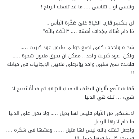
وننسى او .. نتناسى …. ما قد تفعله الرياح !
لَن ينگـسِر قَارب الحَياة عَلىَ صَخْرة الَيأس ..
مَا دام هُنَاك مِجْداف أسّمُه …. “الثَقَة باللَه”
شجرة واحدة تكفى لصنع حوالى مليون عود كبريت …..
ولكن ..عود كبريت واحد .. ممكن ان يحرق مليون شجرة …..
فلاتدع شئ سلبى واحد يؤثرعلى ملايين الإيجابيات فى حياتك
!!
فُقاعة تلْمع بأَلوانِ الطيْف الجميلةِ البرّاقةِ ثم فجأةً تُصبح لا
شيء … تلك هي الدنيا
لاتشتكى من الأيام فليس لها بديل ….. ولا تحزن على الدنيا
ما دام آخرها الرحيل
واجعل ثقتك بالله ليس لها مثيل …… وعشها فى شكره ….
فستجد كل ما فيها جميل !!!