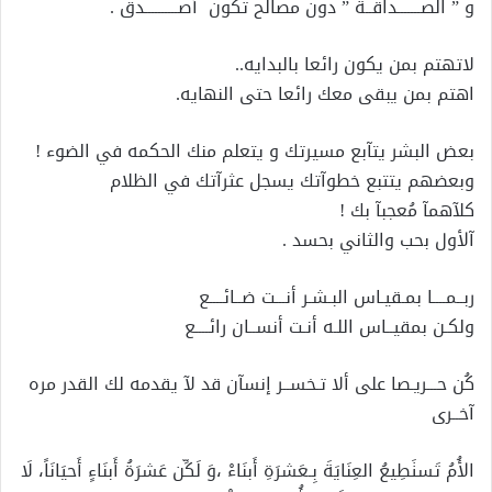
و ” الصـــــــداقــة ” دون مصالح تكون أصــــــــــدق .
لاتهتم بمن يكون رائعا بالبدايه..
اهتم بمن يبقى معك رائعا حتى النهايه.
بعض البشر يتآبع مسيرتك و يتعلم منك الحكمه في الضوء !
وبعضهم يتتبع خطوآتك يسجل عثرآتك في الظلام
كلآهمآ مُعجبآ بك !
آلأول ﺑحب والثاني ﺑحسد .
ربــمــــا بمـقيـاس البـشـر أنـــت ضــائــــع
ولكـن بمقيــاس اللـه أنـت أنســان رائــــع
كُن حـــريـصا على ألا تـخســر إنسآن قد لآ يقدمه لك القدر مره
آخــرى
الأُمُ تَسٺَطِيعُ العِنَايَةَ بِـعَشرَةِ أَبنَاءْ ،وَ لَكِّن عَشرَةُ أَبنَاءٍ أَحيَانَاً، لَا