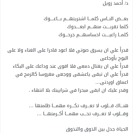
د/ أحمد زويل
بعـــض النــاس كلمـــا اشتريتهـــم بـــاعــــوك
كلما تقربــــت منهـــم ابعــــدوك
كلمــا راعيــــت احساسهـــم جرحـــوك
قدراً علي ان يسرق صوتي فلا اعود قادرا على الغناء ولا على
البوح بأوجاعى
قدراً علي ان يغتال دمعى فلا اقوى عند وداعك على البكاء
قدراً علي ان تبقى ياعشقى ووجعى مغروسا كالرمح في
اعماق اوردتى…
وقدر عليك ان ابقى مبحرا في شرايينك بلا انتهاء .
هنـــاك قـــلوب لا تعـــرف تكـــره مهمـــا ظلمتها …
وقـــلوب لا تعـــرف تحـــب مهمـــا أكــرمتهـــا …
الحياة جدل بين الذوق والتذوق