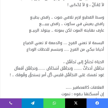
لآ يُقَـآلُ ، وَ لآ يُحْڪَى !
وسط القطيع لازم تلاقي صوت .. رافض يطيـع
رافض يعيش في سكوت .. رافض يبيـــــع
عارف نهايته الموت لكن بموته .. بيتولد الربيــع
البسمة لا تعني الفرح … والدمعة لا تعني الضياع
أحيانا نبكي من الفرح …. ونبتسم للحظات الوداع
الحيَاة تَحتآجُ إلى تَجآهُل ،
تجآهُل أحدَآثْ …… وَتجآهُل أشخَآصْ ……وَتجآهُل أفَعآل
عَود نَفسَك عَلى التجَآهُل فَليس كُل أمر يَستحقُ وقُوفَك .. !
ﺍﻟﻌﻼﻗﺎﺕ ﻛﺍﻟﻌﺼﺎﻓﻴﺮ …..
ﺇﻥ ﺃﻣﺴﻜﺘﻬﺎ ﺑـقوﻩ : ﺗﻤﻮﺕ
ﻭﺇﻥ ﺃﻣﺴﻜﺘﻬﺎ ﺑـﺗﺴﺎﻫﻞ : ﺗﻄﻴﺮ
ﻓﻘﻂ .. ﺃﻣﺴﻜﻬﺎ ﺑﻌناية !
يسبوك
‫X
واتساب
تيلقرام
ڤايبر