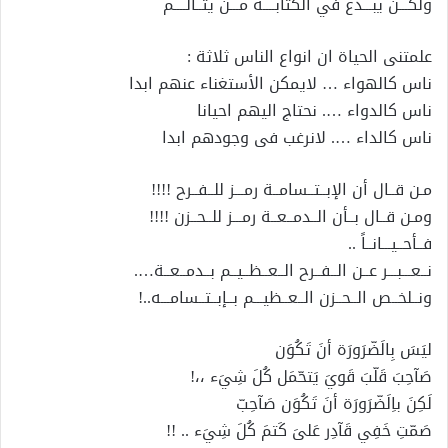
ولكـــن يبـــدع في الكتابــــه مـــن يتــألــــم
علمتنى الحياة ان انواع الناس ثلاثة :
ناس كالهواء … لايمكن الأستغناء عنهم ابدا
ناس كالدواء …. نحتاج اليهم احيانا
ناس كالداء …. لانرغب فى وجودهم ابدا
مـن قــال أن الإبــتــسامــة رمـــز للــفــرح !!!!
ومـن قــال بــأن الــدمــعــة رمـــز للــحــزن !!!!
فــأحــيـــانــاً ..
نــعـــبـــر عــن الــفــرح الــعــظــيــم بــدمــعــة….
ونــلخــص الــحــزن الــعــظيـــم بــإبــتــسامـــه..!
ليَسَ بِالَضّرَورَة أنَ تَكُوَن
صَآحِبَ قَلّبَ قَويَ يَتحّمَل كُلَ شِيَء ،،!
لَكِنَ باِلَضّرَورَة أنَ تَكُوَن صَآحِبّ
صَمّتِ خَفِي قَآدِر عَلىَ كَتمَ كُلَ شِيَء .. !!