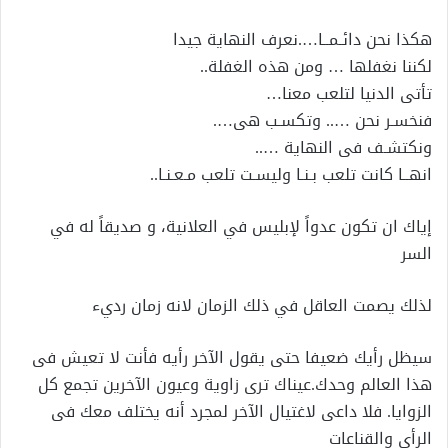
هكذا نحن دائـمــا….نعرف النهاية جيدا
لكننا نغفلها … ومن هذه الغفلة..
تأتى الدنيا لتلعب معنا…
فنخسـر نحن ….. وتكسـب هى….
ونكتشـف فى النهاية …..
انهــا كانت تلعب بـنـا وليسـت تلعب مـعـنـا..
إياك ان تكون عدواً لإبليس في العلانية، و صديقاً له في
السر
لذلك يصمت العاقل في ذلك الزمان لانه زمان رديء
سيظل رأيك ضعيفا حتى يقول الآخر رأيه فأنت لا تعيش فى
هذا العالم وحدك.عيناك ترى زاوية وعيون الآخرين تجمع كل
الزوايا. فلا داعى لاغتيال الآخر لمجرد أنه يختلف معك فى
الرأى والقناعات