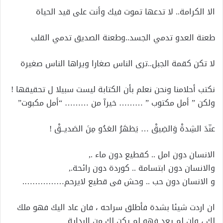
الا الكرامة.. لا تدعها تموت فيك وأنت على قيد الحياة
طعنة العدو تدمي الجسد..وطعنة الصديق تدمي القلب
لا تكن كقمة الجبل..ترى الناس صغارا ويراها الناس صغيرة
نكتب أحلامنا ونحن نعلم بأن الكتابة ليست سبيلا ل تحقيقها !
ولكن ” أمل مكتوب ” ……… خيرآ من ……… “أمل مكبوت”
عنّدَ الشِدةْ وَالضِيقْ … يَظهَرُ العَدُو مِنَ الصَديــقْ !
الانسان دون امل .. كقطيع دون ماء .,
والانسان دون ابتسامة .. كوردة دون رائحة.,
و الانسان دون حب .. وحش فى قطيع لايرحم…………….
ان اردت شيئا بشدة فأطلق سراحه ، فان عاد اليك فهو ملك
لك ، وان لم يعد فهو لم يكن لك من البداية