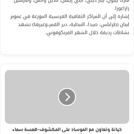
مارك بيلون، بيار ديلي، آيني إيفتن، نادين والش، ومارسيل
زاراغوزا.
إشارة إلى أن المراكز الثقافية الفرنسية الموزعة في عموم
لبنان (طرابلس، صيدا، النبطية، دير القمر،وغيرها) تشهد
نشاطات رديفة خلال الشهر الفرنكوفوني.
خيانة
وتعاون
مع
الموساد
على
المكشوف-
همسة
سماء
ألثقافه
وكالات
خيانة وتعاون مع الموساد على المكشوف-همسة سماء