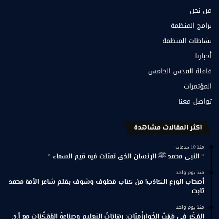
من نحن
برامج المنظمة
نشاطات المنظمة
أخبارنا
قافلة القدس الخامس
المؤتمرات
تواصل معنا
اكثر المقالات مشاهدة
منذ 10 ساعات
“ النبي محمد ﷺ الإنسان الذي تمثلت فيه قيم السماء “
منذ يوم واحد
أصحاب الورع الكاذب! من كتاب قطوف وشوف بقلم شاعر الأمة محمد
ثابت
منذ يوم واحد
الفِكْرِ في مَهَبِّ الخَوارِزْمِيّات: رِهاناتُ التعليمِ وصِناعةُ المُمَكِّناتِ مع أ.د.