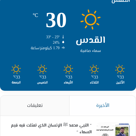
الطقس
30
℃
القدس
33º - 25º
24%
1.79 كيلومتر/ساعة
سماء صافية
33
33
33
33
33
℃
℃
℃
℃
℃
الأثنين
الثلاثاء
الأربعاء
الخميس
الجمعة
الأخيرة
تعليقات
“ النبي محمد ﷺ الإنسان الذي تمثلت فيه قيم
السماء “