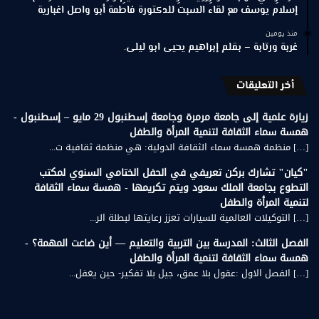
إسلام يوسف مع لقاء السبت للدكتورة فاطمة أبو واصل اغبارية
منذ يومين
غربة ورتابة – بقلم إبراهيم يحيى ابو ليلى.
أخر التعليقات
زيارة علمية إلى جامعة مرمرة وجامعة إسطنبول 29 مايو – إسطنبول -
همسة سماء الثقافة لتنمية المرأة والطفل
[…] منظمة همسة سماء الثقافة الدولية: هي منظمة ثقافية ت...
"كيان" تشارك بركن تعريفي في الحفل الختامي السنوي لمكتب
التطوع بجامعة الملك سعود ويتم تكريمها - همسة سماء الثقافة
لتنمية المرأة والطفل
[…] التوكيلات العالمية للسيارات تعزز رعايتها لبطلة الر...
الفصل الثالث: المدرسة بين التربية والتعليم — أين ضاعت المهمة؟ -
همسة سماء الثقافة لتنمية المرأة والطفل
[…] الفصل الاول :عقول بلا عمق، جيل بلا تفكير- حين يغفل...