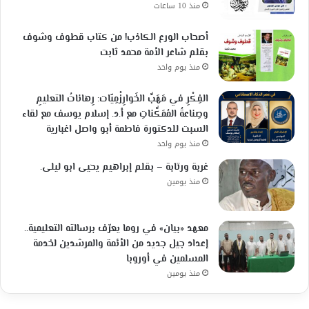
منذ 10 ساعات
أصحاب الورع الكاذب! من كتاب قطوف وشوف
بقلم شاعر الأمة محمد ثابت
منذ يوم واحد
الفِكْرِ في مَهَبِّ الخَوارِزْمِيّات: رِهاناتُ التعليمِ
وصِناعةُ المُمَكِّناتِ مع أ.د. إسلام يوسف مع لقاء
السبت للدكتورة فاطمة أبو واصل اغبارية
منذ يوم واحد
غربة ورتابة – بقلم إبراهيم يحيى ابو ليلى.
منذ يومين
معهد «بيان» في روما يعرّف برسالته التعليمية..
إعداد جيل جديد من الأئمة والمرشدين لخدمة
المسلمين في أوروبا
منذ يومين