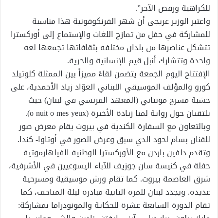
للكراهية ورفض الآخر”.
واعتبر الوزير عريجي أن شهر الفرنكوفونية هذا مناسبة
للمشاركة في حفل من تمازج اللغات والإستماع إلى أوركسترا
تتشكل عناصرها من بلدان مختلفة بثقافاتها تجمعها لغة
واحدة وتتشارك أنبل قيم الإنسانية والحرية.
الإفتتاح اليوم الجمعة يتضمن لقاءً مميزاً بين الممثلة كلوتيلد
كورو والمؤلف الموسيقي اللبناني العوّاد زياد الأحمدية، على
خشبة مسرح مونتاني (المعهد الفرنسي في لبنان) حيث
يلتقيان حول رواية لميا زيادة الأخيرة (o nuit o mes yeux).
وبالتعاون مع السفارة الكندية في بيروت يقام معرض صور
للفنان بسام لحود الذي سبق وعرض الصور في أوتاوا- كندا.
وتقدم دلفين باردن مع الأوركسترا الوطنية الفيلهارموتية
حفلة في كنيسة سان جوزيف للآباء اليسوعيين في الأشرفية،
شرق العاصمة بيروت. كما تقام ورش موسيقية ومسرحية
عديدة. ويجدد لبنان للمرة الثانية مبادرة ليلة المتاحف، كما
تقام الدورة السابعة عشرة للحكاية والمونودراما بمشاركة: