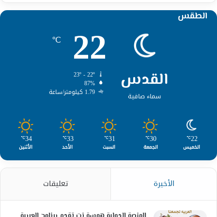
الطقس
22
℃
القدس
23º - 22º
87%
1.79 كيلومتر/ساعة
سماء صافية
34
33
31
30
22
℃
℃
℃
℃
℃
الخميس
الجمعة
السبت
الأحد
الأثنين
الأخيرة
تعليقات
المنصة الدولية همسة نت تقدم برنامج العربية