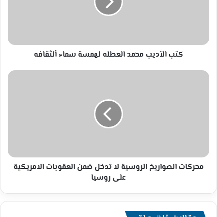
لهمسة
سماء
ألثقافه
كتب الآديب محمد العطله لهمسة سماء ألثقافه
محركات
الصواريخ
الروسية
لا
تدخل
ضمن
العقوبات
الامريكية
على
روسيا
محركات الصواريخ الروسية لا تدخل ضمن العقوبات الامريكية
على روسيا