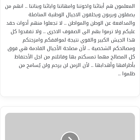
المعلمون هم أبنائنا واخوتنا وامهاتنا وابائنا وبناتنا .. انهم من
يصقلون ويربون ويخلقون الاجيال الوطنية المناضلة
والمدافعة عن الوطن والمواطن .. لا تجعلوا منهم أدوات حقد
عليكم ولا ترموا بهم الى الصفوف الاخرى .. ولا تفقدوا كل
هذا الجيش الكبير والقوي نتيجة لمواقفكم وامزجتكم
ومصالحكم الشخصية .. لأن مصلحة الأجيال القادمة هي فوق
كل المصالح مهما تمسكتم بها وقاتلتم من اجل الأحتفاظ
بأطرافها وأهدابها .. لأن الزمن لن يرحم ولن يُسامح من
ظلموا ..
كتب
الآديب
محمد
العطله