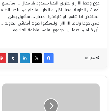
جوع وحصاااااار والطريق اليها مسدود بلا محال … سأسمع ا
أمعائي الخاوية رفضا للذل او العار.. ما دام في بلدي الظ
المنتفض اذا شاءوا او فليفكوا الحصار … سأقول بملئ
فمي جوعا ولا عااااااااار.. وليسكتوا صوت أمعائي الخاوية … ر
لأن كرامتي حتما لن تجوووع بقلمي فاطمة الفاهوم
فيسبوك
‫X
لينكدإن
شاركها
بين
حرفي
وهمسي
-
شعر