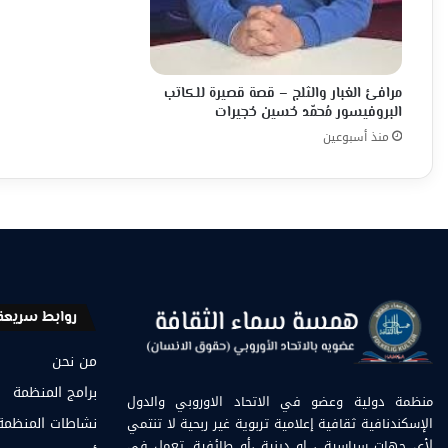
مرافئ الغبار والثلج – قصة قصيرة للكاتب
البروفيسور مُحمّد حُسين حُجيرات
منذ أسبوعين
روابط سريعة
من نحن
برامج المنظمة
منظمة دولية وعضو في الاتحاد الاوروبي والدول
الإسكندنافية ثقافية إعلامية تربوية غير ربحية لا تنتمي
نشاطات المنظمة
لأي جهات سياسية ، او دينية ،أو طائفية. تعمل في