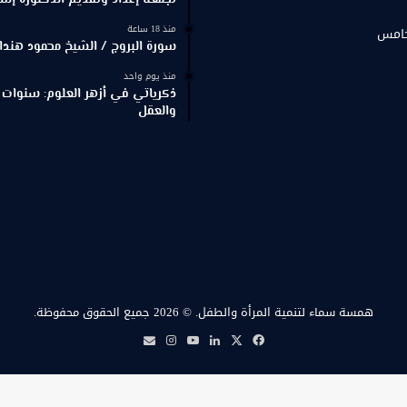
تجمعنا إعداد وتقديم الدكتورة إش
منذ 18 ساعة
خامس
سورة البروج / الشيخ محمود هندا
منذ يوم واحد
ذكرياتي في أزهر العلوم: سنوات 
والعقل
همسة سماء لتنمية المرأة والطفل.
© 2026 جميع الحقوق محفوظة.
‫X
فيسبوك
لينكدإن
‫YouTube
انستقرام
بريد
همسة