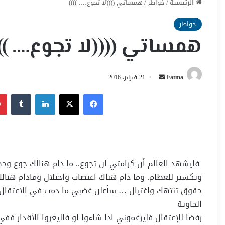
الرئيسية
/
خواطر
/
همساتي ((((لا تجوع…. ))))
خواطر
همساتي ((((لا تجوع…. )))
أرسل
Fatma
21 فبراير، 2016
بريدا
فيسبوك
‫X
لينكدإن
إلكترونيا
فليشهد العالم أن كرامتي لن تجوع..
ما دام هنالك جوع وحص
وتكسير للعظام. وما دام هناك اغتصاب واحتلال ومادام هنال
حقوق تنتهك واغتيال … سأعلن غضبي ما دمت في الاعتقال
الخاوية
رفضا للإعتقال فليرغموني اذا شاءوا او فاليغروا الأقدار ففي