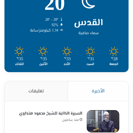
20
القدس
28º - 20º
92%
1.34 كيلومتر/ساعة
سماء صافية
35
35
33
31
28
℃
℃
℃
℃
℃
الجمعة
السبت
الأحد
الأثنين
الثلاثاء
الأخيرة
تعليقات
السيرة الذاتية للشيخ محمود هنداوي
منذ ساعتين