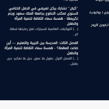
رق كرونه
"كيان" تشارك بركن تعريفي في الحفل الختامي
وي ( يوتيوب)
السنوي لمكتب التطوع بجامعة الملك سعود ويتم
تكريمها - همسة سماء الثقافة لتنمية المرأة
والطفل
تكوين الروح
[…] التوكيلات العالمية للسيارات تعزز رعايتها لبطلة
الر...
الفصل الثالث: المدرسة بين التربية والتعليم — أين
ضاعت المهمة؟ - همسة سماء الثقافة لتنمية المرأة
والطفل
[…] الفصل الاول :عقول بلا عمق، جيل بلا تفكير- حين
يغفل...