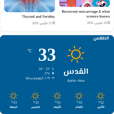
Recurrent miscarriage & what
science knows
Thyroid and Fertility
24 مارس، 2026
21 مارس، 2026
الطقس
33
℃
القدس
34º - 25º
37%
1.79 كيلومتر/ساعة
سماء صافية
33
33
33
33
32
℃
℃
℃
℃
℃
الأثنين
الثلاثاء
الأربعاء
الخميس
الجمعة