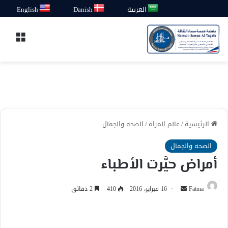
العربية
Danish
English
القائ
الرئيسية
/
عالم المراة
/
الصحه والجمال
الصحه والجمال
أمراض حيَّرت الأطباء
أرسل
Fatma
16 فبراير، 2016
410
2 دقائق
بريدا
إلكترونيا