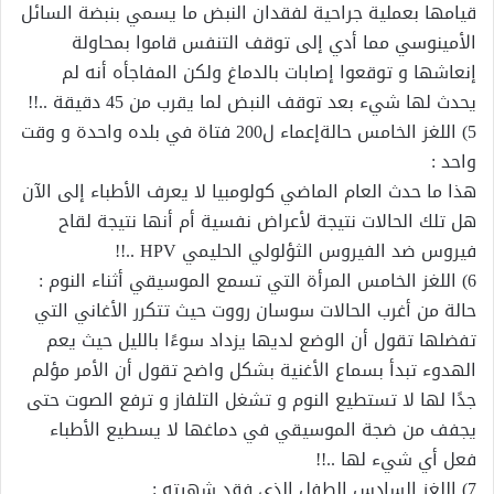
قيامها بعملية جراحية لفقدان النبض ما يسمي بنبضة السائل
الأمينوسي مما أدي إلى توقف التنفس قاموا بمحاولة
إنعاشها و توقعوا إصابات بالدماغ ولكن المفاجأه أنه لم
يحدث لها شيء بعد توقف النبض لما يقرب من 45 دقيقة ..!!
5) اللغز الخامس حالةإعماء ل200 فتاة في بلده واحدة و وقت
واحد :
هذا ما حدث العام الماضي كولومبيا لا يعرف الأطباء إلى الآن
هل تلك الحالات نتيجة لأعراض نفسية أم أنها نتيجة لقاح
فيروس ضد الفيروس الثؤلولي الحليمي HPV ..!!
6) اللغز الخامس المرأة التي تسمع الموسيقي أثناء النوم :
حالة من أغرب الحالات سوسان رووت حيث تتكرر الأغاني التي
تفضلها تقول أن الوضع لديها يزداد سوءًا بالليل حيث يعم
الهدوء تبدأ بسماع الأغنية بشكل واضح تقول أن الأمر مؤلم
جدًا لها لا تستطيع النوم و تشغل التلفاز و ترفع الصوت حتى
يجفف من ضجة الموسيقي في دماغها لا يسطيع الأطباء
فعل أي شيء لها ..!!
7) اللغز السادس الطفل الذي فقد شهيته :