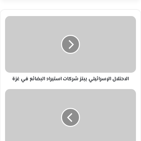
الاحتلال
الإسرائيلي
يبتز
شركات
استيراد
البضائع
في
غزة
الاحتلال الإسرائيلي يبتز شركات استيراد البضائع في غزة
أمراض
نفسية
حيرت
العلماء