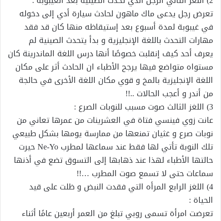
2) اللغز الثاني الرجل الذي تحدث الصينية بعد الغيبوبة :
تعرض رجل يدعى ماك ماهون لحادث سيارة أدي إلى دخوله
في غيبوبة لمدة أسبوع بعد إستيقاظه منها كان قد فقد
مهارات التحدث باللغة الإنجليزية و بدأ يتحدث الصينية لم
يعرف أحد كيف إنقلبت خصوصًا أنها درس اللغة الماندرينة كان
مستواه متواضع فيها يرجح الأطباء ان الحادث أثر على مكان
اللغة الإنجليزية بالمخ و قوي مكان اللغة الأخرى في حالجة
من أندر و أعجب الحالات ..!!
3) اللغز الثالث صوت مسبب للنوبات الصرع :
عانت زوي فينسي فتاة في العشرينات من عمرها تعاني من
نوبات صرع و غثيان تمنعها من ممارسة يومها بشكل طبيعي
تلك النوبة تأتي لها فقط عند سماعها لمطرب Ne-Yo حيرت
حالتها الأطباء لهذا عند ذهابها إلى التسوق تضع في أذنها
سماعات حتى لا تسمع صوت المطرب …!!
4) اللغز الرابع المرأه التي فقدت النبض و ظلت على قيد
الحياة :
تعرضت امرأة تسمى روبي تبلغ من العمر أربعين عامًا أثناء