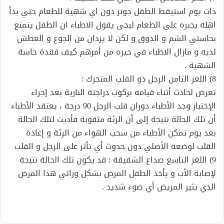
ذات يوم استيقظ الطفل جونز دون اي شهية للطعام حتي بدأ
اهله يجبره على الطعام ليحى يقول الاطباء ان الطفل يتمتع
بحاستي الشم و الذوق و لكن لا يزدان من الجوع و العطش
لديه و مازال الاطباء في حيره من أمرهم كيف فقدة حاسة
الشهية .
8) اللغز الثامن الرجل ذو القلب المتحرك :
تعرض لحادث أثناء قيامه بركوب دراجته النارية بعد إجراء
الإختبار وجد الأطباء دوران قلب الرجل 90 درجة ، يعتقد الأطباء
أن تلك الحالة نتيجة إلى أن الرئة مثقوبة فأديت لتلك الحالة
بعد يوم تمكن الأطباء من سحب الهواء من الرئة و إعادة
القلب لوضعه الأصلي دون حدوث أي تأثر على الرجل و القلب
9) اللغز التاسع صداع الشقيقة : قد يكون تلك الحالة نتيجة
لإصابة الأب و يأخذ الطفل المرض بشكل وراثي هذا المرض
الذي يثير المريض أي ضوء شديد .