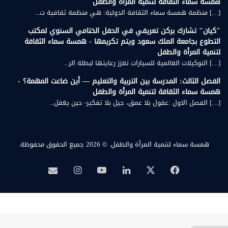
همسة سماء الثقافة لتنمية المرأة والطفل
[…] منظمة همسة سماء الثقافة الدولية: هي منظمة ثقافية ت...
"كيان" تشارك بركن تعريفي في الحفل الختامي السنوي لمكتب
التطوع بجامعة الملك سعود ويتم تكريمها - همسة سماء الثقافة
لتنمية المرأة والطفل
[…] التوكيلات العالمية للسيارات تعزز رعايتها لبطلة الر...
الفصل الثالث: المدرسة بين التربية والتعليم — أين ضاعت المهمة؟ -
همسة سماء الثقافة لتنمية المرأة والطفل
[…] الفصل الاول :عقول بلا عمق، جيل بلا تفكير- حين يغفل...
همسة سماء لتنمية المرأة والطفل.
© 2026 جميع الحقوق محفوظة.
‫X
فيسبوك
لينكدإن
‫YouTube
انستقرام
بريد
همسة