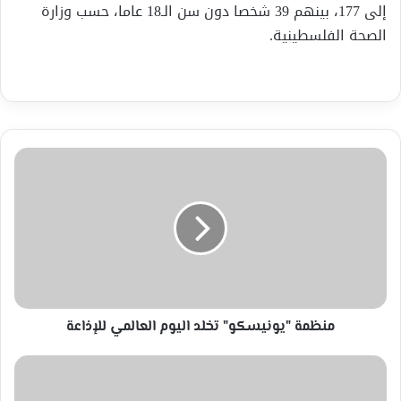
إلى 177، بينهم 39 شخصا دون سن الـ18 عاما، حسب وزارة
الصحة الفلسطينية.
منظمة
"يونيسكو"
تخلد
اليوم
العالمي
للإذاعة
منظمة "يونيسكو" تخلد اليوم العالمي للإذاعة
عرض
لأبرز