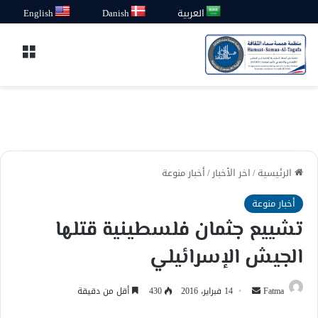
العربية
Danish
English
القائ
الرئيسية
/
اخر الأخبار
/
أخبار منوعة
أخبار منوعة
تشييع جثمان فلسطينية قتلها
الجيش الإسرائيلي
أرسل
Fatma
14 فبراير، 2016
430
أقل من دقيقة
بريدا