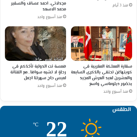
مجدلاني، احمد عساف والسفير
منذ 3 أيام
محمد الاسعد
منذ أسبوع واحد
سفارة المملكة المغربية في
همسة نت الدولية تأخذكم في
كوبنهاغن تحتفي بالذكرى السابعة
رحلةٍ لا تشبه سواها…مع الفنانة
والعشرين لعيد العرش المجيد
لميس حاج سهرتنا اجمل
بحضور دبلوماسي واسع
منذ أسبوع واحد
منذ أسبوع واحد
الطقس
22
℃