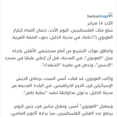
إلكترونيا
hamsat
الأحد 14 فبراير
شيّع مئات الفلسطينيين، اليوم الأحد، جثمان الفتاة كيلزار
العويوي (17عاما)، في مدينة الخليل، جنوب الضفة الغربية.
وانطلق موكب التشييع من أمام مستشفى الأهلي باتجاه
منزل “العويوي”، في المدينة، قبل أن يُصلى عليها في مسجد
“الحسين”، وتدفن في مقبرة “الشهداء”.
وكانت العويوي، قد قتلت، أمس السبت، برصاص الجيش
الإسرائيلي قرب الحرم الابراهيمي، في البلدة القديمة من
مدينة الخليل، بدعوى محاولتها تنفيذ “عملية طعن”.
وبمقتل “العويوي” أمس، ومقتل شابين قرب جنين اليوم،
يرتفع عدد القتلى الفلسطينيين، منذ بداية أكتوبر الماضي،