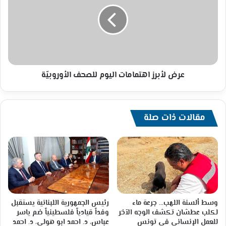
اهتمامات
اليوم
للصحف
الأوروبيّة
عرض لأبرز اهتمامات اليوم للصحف الأوروبيّة
مقالات ذات صلة
وسط ألسنة اللهب… جرعة ماء
رئيس الجمهورية اللبنانية يستقبل
لكلب عطشان تكشف الوجه الآخر
وفداً قيادياً فلسطينياً ضم ياسر
للعمل الإنساني في تونس
عباس، د. احمد ابو هولي، د. احمد