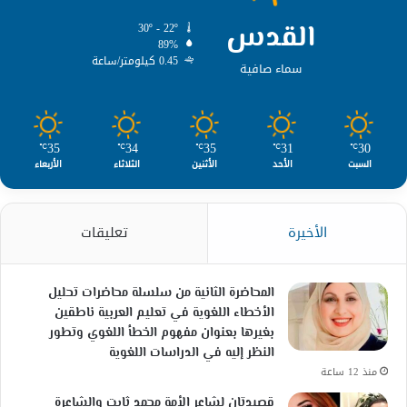
القدس
30º - 22º
89%
0.45 كيلومتر/ساعة
سماء صافية
35
34
35
31
30
℃
℃
℃
℃
℃
السبت
الأحد
الأثنين
الثلاثاء
الأربعاء
الأخيرة
تعليقات
المحاضرة الثانية من سلسلة محاضرات تحليل
الأخطاء اللغوية في تعليم العربية ناطقين
بغيرها بعنوان مفهوم الخطأ اللغوي وتطور
النظر إليه في الدراسات اللغوية
منذ 12 ساعة
قصيدتان لشاعر الأمة محمد ثابت والشاعرة