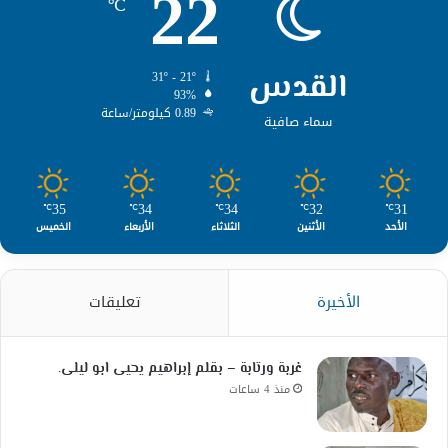
22
℃
القدس
31º - 21º
93%
0.89 كيلومتر/ساعة
سماء صافية
35
34
34
32
31
℃
℃
℃
℃
℃
الأحد
الأثنين
الثلاثاء
الأربعاء
الخميس
الأخيرة
تعليقات
غربة ورتابة – بقلم إبراهيم يحيى ابو ليلى.
منذ 4 ساعات