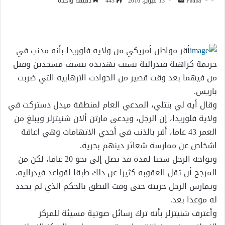
أرسل
Fatma
13 فبراير، 2016
443
دقيقة واحدة
بريدا
إلكترونيا
أقر مواطن أمريكي من ولاية فلوريدا بأنه مذنب في
جريمة كراهية فيدرالية بسبب تهديده بنسف مسجدين وقتل
من فيهما بعد وقت قصير من الحوادث الارهابية التي ضربت
باريس.
وقال أيه لي بنتلي، المدعي العام لمنطقة ميدل دستركت في
ولاية فلوريدا، إن الرجل، ويدعى مارتن ألان شنيتزلر ويبلغ من
العمر 43 عاما، أقر بالذنب في أحدي الاتهامات وهي اعاقة
اشخاص عن ممارسة شعائر دينهم بحرية.
ويواجه الرجل سجنا لمدة قد تصل إلى نحو 20 عاما، لكن من
المرجح أن تقل العقوبة كثيرا عن ذلك طبقا لقواعد فيدرالية.
ويمارس الرجل حريته حتى وقت النطق بالحكم الذي لم يحدد
له موعدا بعد.
وأعترف شنيتزلر بأنه ترك رسائل صوتية مسيئة للمركز