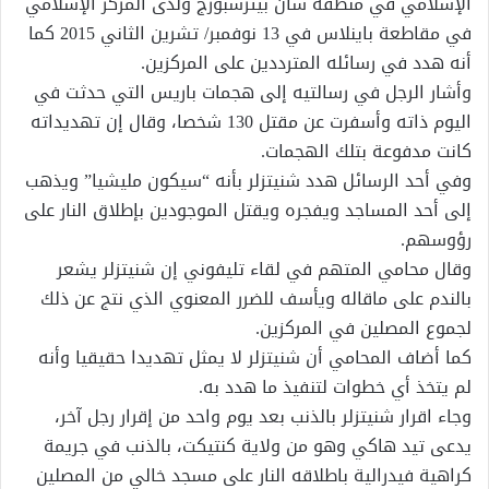
الإسلامي في منطقة سان بيترسبورج ولدى المركز الإسلامي
في مقاطعة باينلاس في 13 نوفمبر/ تشرين الثاني 2015 كما
أنه هدد في رسائله المترددين على المركزين.
وأشار الرجل في رسالتيه إلى هجمات باريس التي حدثت في
اليوم ذاته وأسفرت عن مقتل 130 شخصا، وقال إن تهديداته
كانت مدفوعة بتلك الهجمات.
وفي أحد الرسائل هدد شنيتزلر بأنه “سيكون مليشيا” ويذهب
إلى أحد المساجد ويفجره ويقتل الموجودين بإطلاق النار على
رؤوسهم.
وقال محامي المتهم في لقاء تليفوني إن شنيتزلر يشعر
بالندم على ماقاله ويأسف للضرر المعنوي الذي نتج عن ذلك
لجموع المصلين في المركزين.
كما أضاف المحامي أن شنيتزلر لا يمثل تهديدا حقيقيا وأنه
لم يتخذ أي خطوات لتنفيذ ما هدد به.
وجاء اقرار شنيتزلر بالذنب بعد يوم واحد من إقرار رجل آخر،
يدعى تيد هاكي وهو من ولاية كنتيكت، بالذنب في جريمة
كراهية فيدرالية باطلاقه النار على مسجد خالي من المصلين