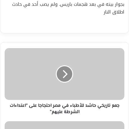
بجوار بيته في بعد هجمات باريس. ولم يصب أحد في حادث
اطلاق النار
جمع
تاريخي
حاشد
للأطباء
في
مصر
احتجاجا
على
"اعتداءات
الشرطة
جمع تاريخي حاشد للأطباء في مصر احتجاجا على "اعتداءات
عليهم"
الشرطة عليهم"
a