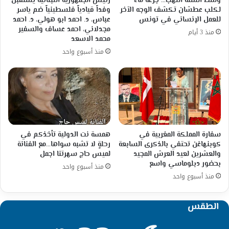
وسط ألسنة اللهب… جرعة ماء
رئيس الجمهورية اللبنانية يستقبل
لكلب عطشان تكشف الوجه الآخر
وفداً قيادياً فلسطينياً ضم ياسر
للعمل الإنساني في تونس
عباس، د. احمد ابو هولي، د. احمد
مجدلاني، احمد عساف والسفير
منذ 3 أيام
محمد الاسعد
منذ أسبوع واحد
سفارة المملكة المغربية في
همسة نت الدولية تأخذكم في
كوبنهاغن تحتفي بالذكرى السابعة
رحلةٍ لا تشبه سواها…مع الفنانة
والعشرين لعيد العرش المجيد
لميس حاج سهرتنا اجمل
بحضور دبلوماسي واسع
منذ أسبوع واحد
منذ أسبوع واحد
الطقس