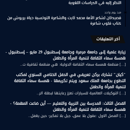
النظر إليه في الدراسات اللغوية
منذ يوم واحد
قصيدتان لشاعر الأمة محمد ثابت والشاعرة التونسية حياة بربوش من
كتاب قلوب شاعرة
أخر التعليقات
زيارة علمية إلى جامعة مرمرة وجامعة إسطنبول 29 مايو – إسطنبول -
همسة سماء الثقافة لتنمية المرأة والطفل
[…] منظمة همسة سماء الثقافة الدولية: هي منظمة ثقافية ت...
"كيان" تشارك بركن تعريفي في الحفل الختامي السنوي لمكتب
التطوع بجامعة الملك سعود ويتم تكريمها - همسة سماء الثقافة
لتنمية المرأة والطفل
[…] التوكيلات العالمية للسيارات تعزز رعايتها لبطلة الر...
الفصل الثالث: المدرسة بين التربية والتعليم — أين ضاعت المهمة؟ -
همسة سماء الثقافة لتنمية المرأة والطفل
[…] الفصل الاول :عقول بلا عمق، جيل بلا تفكير- حين يغفل...