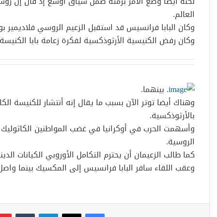
لكنه ايضا وضع الأمر برمته ضمن سياق أوسع إذ قال إن رو
العالم.
وكان البابا فرانسيس قد استقبل الزعيم الروسي فلاديمير بو
وكان رفض الكنيسية الأرثوذكسية لفكرة زعامة بابا الكنيسة 
. بينهما.
وهناك أيضا توتر الآن بسبب ما يقال إنه أنتشار للكنيسة ال
بالأرثوذكسية.
وأسهمت الحرب في أوكرانيا في غضب المواطنين الكاثوليك عل
الروسية.
كما طالب الزعيمان أن يحترم التكامل الأوروبي الكيانات الدين
وعقب اللقاء سافر البابا فرانسيس إلى المكسيك بينما واصل ا
فيسبوك
‫X
لينكدإن