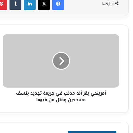
شاركها
أمريكي
يقر
أنه
مذنب
في
جريمة
تهديد
بنسف
مسجدين
وقتل
أمريكي يقر أنه مذنب في جريمة تهديد بنسف
من
مسجدين وقتل من فيهما
فيهما