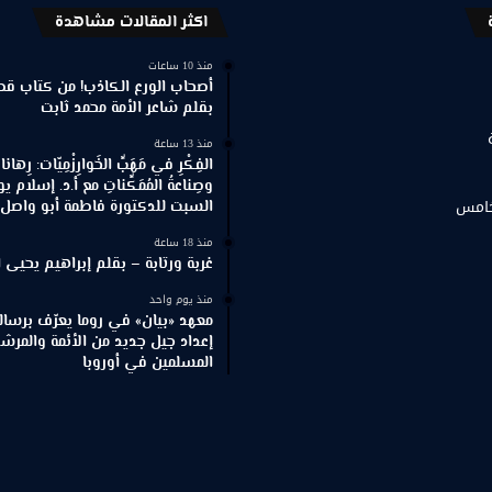
اكثر المقالات مشاهدة
منذ 10 ساعات
أصحاب الورع الكاذب! من كتاب
بقلم شاعر الأمة محمد ثابت
منذ 13 ساعة
الفِكْرِ في مَهَبِّ الخَوارِزْمِيّات: رِهان
وصِناعةُ المُمَكِّناتِ مع أ.د. إسلام
خامس
السبت للدكتورة فاطمة أبو واصل ا
منذ 18 ساعة
غربة ورتابة – بقلم إبراهيم يحيى ا
منذ يوم واحد
معهد «بيان» في روما يعرّف برسالته
إعداد جيل جديد من الأئمة والمرش
المسلمين في أوروبا