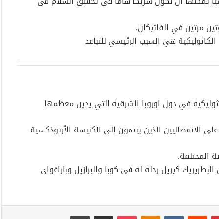
سيا يمكنها أن تكون شريكا هاما في تحقيق السلام في
تين مرتين في الفاتيكان.
الكاثوليكية هي السبب الرئيسي للتباعد
كاثوليكية في دول اوروبا الشرقية التي يدين معظمها
ى الانفصاليين الذين ينتمون إلى الكنيسة الأرثوذكسية
ية المختلفة.
لبطريريك كيريل رحلة له في كوبا والبرازيل وباراغواي
بينتيريست
Odnoklassniki
‫Pocket
مشاركة عبر البريد
طباعة