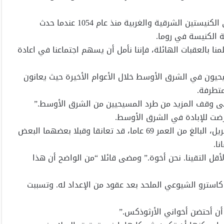
ويعد الاجتماع بين الزعيمين حدثا تاريخا فهو الأول بين رأسي الكنيستين الشرقية والغربية منذ عام 1054 عندما حدث
 الكنيسة في روما.
نا بالعقبات الهائلة، فإننا نأمل أن يسهم اجتماعنا في اعادة
يحيون في الشرق الأوسط خلال الأعوام الأخيرة حيث يعانون
متطرفة.
على وقف المزيد من طرد المسيحيين من الشرق الأوسط.”
رضت للإبادة في الشرق الأوسط.
وكان البابا فرانسيس، البالغ من العمر 79 عاما، والبطريرك كيريل، البالغ من العمر 69 عاما، قد تعانقا وقبلا بعضهما البعض
ا.
أقل التقينا. نحن أخوة.” ومضى قائلا “من الواضح أن هذا
 كاسترو الشيوعي الملحد بعد عقود من الإعداد له. وتسببت
 أن أحتضن أخواني الأرثوذكس.”