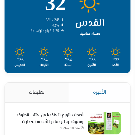
32
القدس
33º - 24º
42%
1.79 كيلومتر/ساعة
سماء صافية
36
34
34
33
33
℃
℃
℃
℃
℃
الأحد
الأثنين
الثلاثاء
الأربعاء
الخميس
الأخيرة
تعليقات
أصحاب الورع الكاذب! من كتاب قطوف
وشوف بقلم شاعر الأمة محمد ثابت
منذ 10 ساعات