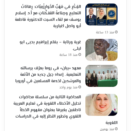
الفِكْرِ في مَهَبِّ الخَوارِزْمِيّات: رِهاناتُ
التعليمِ وصِناعةُ المُمَكِّناتِ مع أ.د. إسلام
يوسف مع لقاء السبت للدكتورة فاطمة
أبو واصل اغبارية
منذ 13 ساعة
غربة ورتابة – بقلم إبراهيم يحيى ابو
ليلى.
منذ 18 ساعة
معهد «بيان» في روما يعرّف برسالته
التعليمية.. إعداد جيل جديد من الأئمة
والمرشدين لخدمة المسلمين في أوروبا
منذ يوم واحد
المحاضرة الثانية من سلسلة محاضرات
تحليل الأخطاء اللغوية في تعليم العربية
ناطقين بغيرها بعنوان مفهوم الخطأ
اللغوي وتطور النظر إليه في الدراسات
اللغوية
منذ يومين