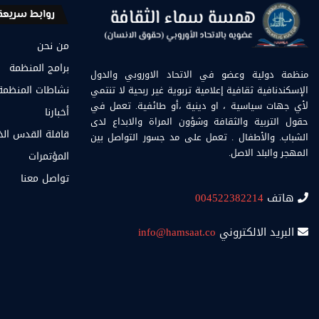
روابط سريعة
من نحن
برامج المنظمة
منظمة دولية وعضو في الاتحاد الاوروبي والدول
الإسكندنافية ثقافية إعلامية تربوية غير ربحية لا تنتمي
نشاطات المنظمة
لأي جهات سياسية ، او دينية ،أو طائفية. تعمل في
أخبارنا
حقول التربية والثقافة وشؤون المراة والابداع لدى
قافلة القدس ال
الشباب. والأطفال . تعمل على مد جسور التواصل بين
المهجر والبلد الاصل.
المؤتمرات
تواصل معنا
هاتف
004522382214
البريد الالكتروني
info@hamsaat.co