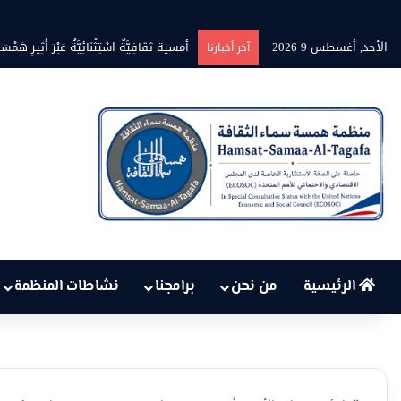
الأحد, أغسطس 9 2026
أمسية ثقَافِيَّةٌ اسْتِثْنَائِيَّةٌ عَبْرَ أَثِيرِ هَمْسَةِ ن
آخر أخبارنا
الرئيسية
من نحن
برامجنا
نشاطات المنظمة