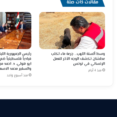
مقالات ذات صلة
وسط ألسنة اللهب… جرعة ماء لكلب
رئيس الجمهورية اللبن
عطشان تكشف الوجه الآخر للعمل
قيادياً فلسطينياً ضم
الإنساني في تونس
ابو هولي، د. احمد م
والسفير محمد الاسع
منذ 4 أيام
منذ أسبوع واحد