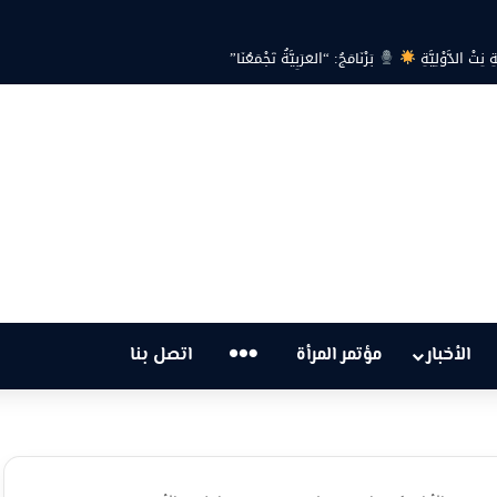
ِتْ الدَّوْلِيَّةِ
بَرْنَامَجُ: “العَرَبِيَّةُ تَجْمَعُنَا”
…
الأخبار
مؤتمر المرأة
اتصل بنا