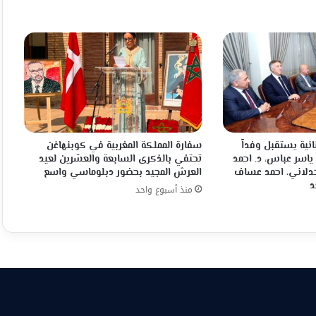
انية يستقبل وفداً
سفارة المملكة المغربية في كوبنهاغن
 ياسر عباس، د. احمد
تحتفي بالذكرى السابعة والعشرين لعيد
جدلاني، احمد عساف
العرش المجيد بحضور دبلوماسي واسع
د
منذ أسبوع واحد