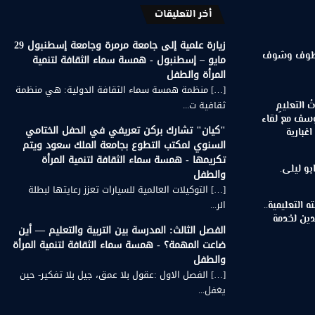
أخر التعليقات
زيارة علمية إلى جامعة مرمرة وجامعة إسطنبول 29
 قطوف وشوف
مايو – إسطنبول - همسة سماء الثقافة لتنمية
المرأة والطفل
[…] منظمة همسة سماء الثقافة الدولية: هي منظمة
ثقافية ت...
اتُ التعليمِ
 يوسف مع لقاء
"كيان" تشارك بركن تعريفي في الحفل الختامي
غبارية
السنوي لمكتب التطوع بجامعة الملك سعود ويتم
تكريمها - همسة سماء الثقافة لتنمية المرأة
بو ليلى.
والطفل
[…] التوكيلات العالمية للسيارات تعزز رعايتها لبطلة
الر...
 التعليمية..
دين لخدمة
الفصل الثالث: المدرسة بين التربية والتعليم — أين
ضاعت المهمة؟ - همسة سماء الثقافة لتنمية المرأة
والطفل
[…] الفصل الاول :عقول بلا عمق، جيل بلا تفكير- حين
يغفل...