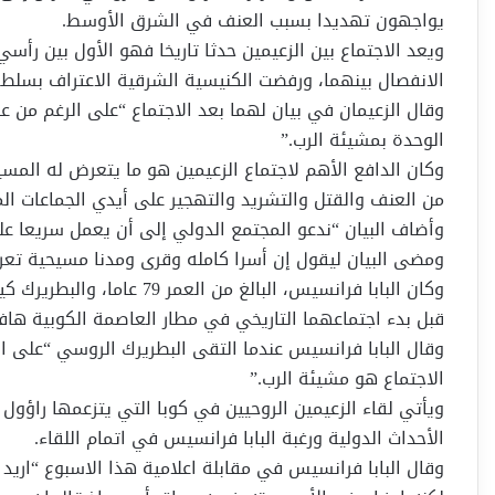
يواجهون تهديدا بسبب العنف في الشرق الأوسط.
الانفصال بينهما، ورفضت الكنيسية الشرقية الاعتراف بسلطة
وقال الزعيمان في بيان لهما بعد الاجتماع “على الرغم من علم
الوحدة بمشيئة الرب.”
وكان الدافع الأهم لاجتماع الزعيمين هو ما يتعرض له المس
من العنف والقتل والتشريد والتهجير على أيدي الجماعات ال
وأضاف البيان “ندعو المجتمع الدولي إلى أن يعمل سريعا 
ومضى البيان ليقول إن أسرا كامله وقرى ومدنا مسيحية تع
قبل بدء اجتماعهما التاريخي في مطار العاصمة الكوبية هافان
وقال البابا فرانسيس عندما التقى البطريرك الروسي “على ال
الاجتماع هو مشيئة الرب.”
ويأتي لقاء الزعيمين الروحيين في كوبا التي يتزعمها راؤول
الأحداث الدولية ورغبة البابا فرانسيس في اتمام اللقاء.
وقال البابا فرانسيس في مقابلة اعلامية هذا الاسبوع “اريد