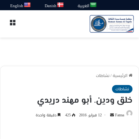
العربية
Danish
English
القائ
الرئيسية
/
نشاطات
نشاطات
خلق ودين. أبو مهند دريدي
أرسل
Fatma
12 فبراير، 2016
425
دقيقة واحدة
بريدا
إلكترونيا