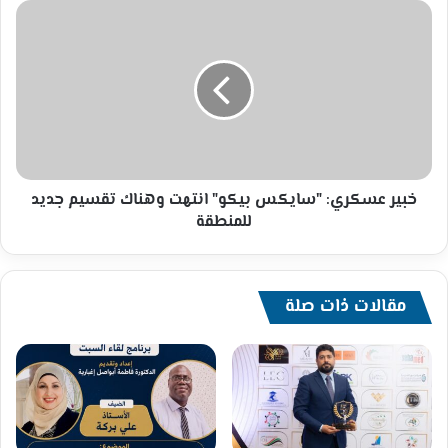
خبير
عسكري:
"سايكس
بيكو"
انتهت
وهناك
تقسيم
جديد
للمنطقة
خبير عسكري: "سايكس بيكو" انتهت وهناك تقسيم جديد
للمنطقة
مقالات ذات صلة