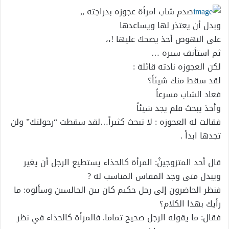
صدم شاب امرأة عجوزه بدراجته ,,
وبدل أن يعتذر لها ويساعدها
على النهوض أخذ يضحك عليها !،،
ثم استأنف سيره …
لكن العجوزه نادته قائلة :
لقد سقط منك شيئاً؟
فعاد الشاب مسرعاً
وأخذ يبحث فلم يجد شيئاً
فقالت له العجوزه : لا تبحث كثيراً…لقد سقطت “رجولتك” ولن
تجدها ابداً .
قال أحد المتزوجينْ: المرأة كالحذاء يستطيع الرجل أن يغير
ويبدل متى وجد المقاس المناسب له ?
فنظر الحاضرون إلى رجل حكيم كان بين الجالسين وسألوه: ما
رأيك بهذا الكلام؟
فقال: ما يقوله الرجل صحيح تماما. فالمرأة كالحذاء في نظر