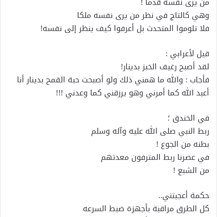
من يرى نفسه قدما !
وهي كالتاج في نظر من يرى نفسه ملكا
فلا تلوموا المتحدث بل أعرفوا كيف ينظر إلى نفسه!
قيل لأعرابي :
لقد أصبح رغيف الخبز بدينار!
فأجاب : والله ما همني ذلك ولو أصبحت حبة القمح بدينار أنا
أعبد الله كما أمرني وهو يرزقني كما وعدني !!!
في الخندق ؛
ربط النبي صلى الله عليه وآله وسلم
بطنه من الجوع !
في عصرنا ربط المترفون معدتهم
من الشبع !
حكمة أعجبتني..
كل الطرق مراقبة بأجهزة ضبط السرعه