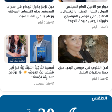
حوار مع الأمين العام للمجلس
حين تزهرُ بذورُ الإبداعِ في محرابِ
الدولي للحوار الديني والإنساني،
المدرسَة: رحلةُ اكتشافِ الموهبَةِ
الدكتور علي موسى الموسوي
ورعايتِهَا في لقاء السبت
حاورته نرجس عبيد / الدوحة
منذ 5 أيام
منذ 5 أيام
لحن القلوب في عروس البحر.. عبق
أمسية ثقَافِيَّةٌ اسْتِثْنَائِيَّةٌ عَبْرَ أَثِيرِ
حيفا ونكهات الجليل
هَمْسَةِ نِتْ الدَّوْلِيَّةِ
بَرْنَامَجُ:
“العَرَبِيَّةُ تَجْمَعُنَا”
منذ 6 أيام
منذ أسبوعين
الطقس
℃