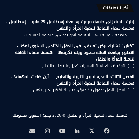
أخر التعليقات
زيارة علمية إلى جامعة مرمرة وجامعة إسطنبول 29 مايو – إسطنبول -
همسة سماء الثقافة لتنمية المرأة والطفل
[…] منظمة همسة سماء الثقافة الدولية: هي منظمة ثقافية ت...
"كيان" تشارك بركن تعريفي في الحفل الختامي السنوي لمكتب
التطوع بجامعة الملك سعود ويتم تكريمها - همسة سماء الثقافة
لتنمية المرأة والطفل
[…] التوكيلات العالمية للسيارات تعزز رعايتها لبطلة الر...
الفصل الثالث: المدرسة بين التربية والتعليم — أين ضاعت المهمة؟ -
همسة سماء الثقافة لتنمية المرأة والطفل
[…] الفصل الاول :عقول بلا عمق، جيل بلا تفكير- حين يغفل...
همسة سماء لتنمية المرأة والطفل.
© 2026 جميع الحقوق محفوظة.
‫X
فيسبوك
لينكدإن
‫YouTube
انستقرام
بريد