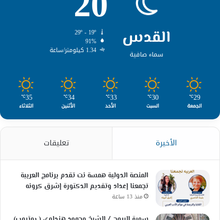
20
القدس
29º - 19º
91%
1.34 كيلومتر/ساعة
سماء صافية
35
34
33
30
29
℃
℃
℃
℃
℃
الجمعة
السبت
الأحد
الأثنين
الثلاثاء
الأخيرة
تعليقات
المنصة الدولية همسة نت تقدم برنامج العربية
تجمعنا إعداد وتقديم الدكتورة إشرق كرونه
منذ 13 ساعة
سورة البروج / الشيخ محمود هنداوي ( يوتيوب)