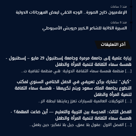
منذ 3 ساعات
الإعلاميون خارج الصورة… الوجه الخفي لبعض المهرجانات الدولية
منذ 8 ساعات
السيرة الذاتية للشاعر الكبير درويش الأسيوطي
أخر التعليقات
زيارة علمية إلى جامعة مرمرة وجامعة إسطنبول 29 مايو – إسطنبول -
همسة سماء الثقافة لتنمية المرأة والطفل
[…] منظمة همسة سماء الثقافة الدولية: هي منظمة ثقافية ت...
"كيان" تشارك بركن تعريفي في الحفل الختامي السنوي لمكتب
التطوع بجامعة الملك سعود ويتم تكريمها - همسة سماء الثقافة
لتنمية المرأة والطفل
[…] التوكيلات العالمية للسيارات تعزز رعايتها لبطلة الر...
الفصل الثالث: المدرسة بين التربية والتعليم — أين ضاعت المهمة؟ -
همسة سماء الثقافة لتنمية المرأة والطفل
[…] الفصل الاول :عقول بلا عمق، جيل بلا تفكير- حين يغفل...