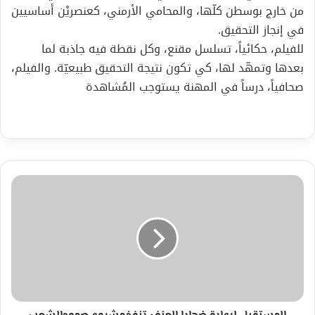
من خارج بوسطن كلّها، والمحامي الأرمني، كعنصريْن أساسيين
في إنجاز التحقيق.
للفيلم، حكائياً، تسلسل مقنع، وكل نقطة فيه جاذبة لما
بعدها وتمهّد لها، كي تكون نتيجة التحقيق طبيعيّة. والفيلم،
صحافياً، درساً في المهنة يستوجب المُشاهدة
المستقبل
لرعاية
ضحايا
العنف
تنفذمشروع
صمودالشعب
الفلسطينى
من
تعزيزثقافةالسلم
المجتمعى