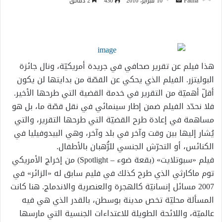
أرسل
Fatma
10 فبراير، 2016
430
2 دقائق
بريدا
إلكترونيا
هذا فيلم عن تقرير صحافي في جريدة أمريكيّة، ونال جائزة
البوليتزر. الفيلم الذي يحكي عن القصّة من بدايتها لن يكون
أقلّ أهميّة من التقرير في خدمة القضية التي طرحها الأخير.
فلا نحدّد الفيلم ضمن إطار سينمائي في نقل قصّة ما، بل هو
مساهمة في إعادة طرح القضيّة التي طرحها التقرير، والتي
يُشار إليها بين وقت وآخر في بلد وآخر، وهي البيدوفيليا في
الكنائس، أو التحرّش الجنسي للرُّهبان بالأطفال.
فيلم «سبوتلايت» (بقعة ضوء – Spotlight) من إخراج الأمريكي
توم ماكارثي الذي طرح كذلك في فليم سابق له «الزائر» في
2007 مسائل إنسانيّة كالهجرة والعنصرية والاندماج. هنا كانت
المسألة محليّة تخص مدينة بوسطن، بالقدر الذي هي فيه
عالميّة، واللائحة الطويلة للاعتداءات الجنسية التي مارسها