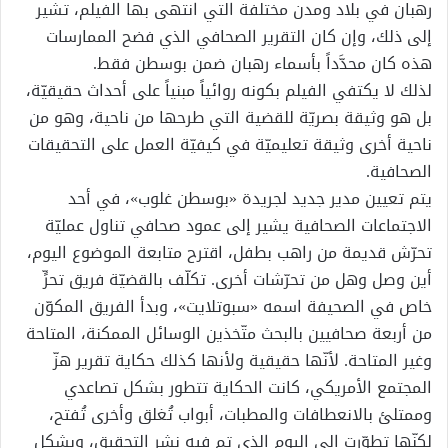
رهبان في بلاد ومدن مختلفة التي انتهى بها الفيلم، تشير
إلى ذلك، وإن كان التقرير الصحافي الذي فضح الممارسات
هذه كان محدَّداً بأسماء رهبان ضمن بوسطن فقط.
لذلك لا يكتفي الفيلم بكونه روائياً مبنياً على أحداث حقيقيّة،
بل هو وثيقة بصريّة للقضية التي طرحها من ناحية، وهو من
ناحية أخرى وثيقة تعليميّة في كيفيّة العمل على التحقيقات
الصحافية.
يتم تعيين مدير جديد لجريدة «بوسطن غلوب»، في أحد
الاجتماعات الصحافية يشير إلى عمود صحافي تناول عمليّة
تحرّش قديمة من راهب بطفل، اقترح متابعة الموضوع اليوم،
أين وصل وهل من تحرّشات أخرى. تكلّف بالقضيّة فريق تحرٍّ
خاص في الصحيفة اسمه «سبوتلايت»، وبدأ الفريق المكوّن
من أربعة صحافيين بالبحث متّخذين الوسائل الممكنة، المتاحة
وغير المتاحة. لأنّها حقيقية ولأنها كذلك حكاية تقرير هزّ
المجتمع الأمريكي، كانت الحكاية تتطور بشكل تصاعدي
وممتلئ بالانعطافات والمطبات، أبواب تُغلق وأخرى تُفتح،
لكنّها تطوّرت إلى اليوم الذي تم فيه نشر التحقيق، وبشكل