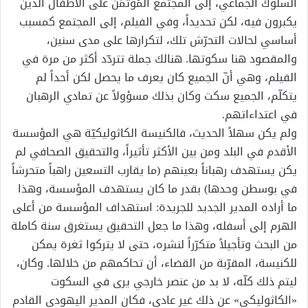
السلوك الجماعي، إلى المجتمع المُؤتمَن على الأطفال الذين
يكبرون فيه، لكن تحديداً، وفي الفيلم، إلى المجتمع كمسبب
أساسي لحالات التحرّش تلك، لتكرارها على مدى سنين،
والمقصود هنا سكوتها. هنالك جملة تتردّد أكثر من مرة في
الفيلم، وهي أنّ الجميع كان يعرف ما يحصل لكن أحداً لم
يتكلّم، الجميع سكت وكان بذلك مسؤولاً عن تمادي الرهبان
في اعتداءاتهم.
ولم يكن سهلاً الحديث، فالكنيسة الكاثوليكيّة هي المؤسسة
الأقدم في البلد ومن بين الأكثر تأثيراً، والتحقيق الصحافي لم
يكن يستهدف رهباناً بعينهم (ما يقارب التسعين راهباً متحرشاً
في بوسطن وحدها) بقدر ما كان يستهدف المؤسسة، وهذا
ما أراده المدير الجديد للجريدة: استهداف المؤسسة من أعلى
الهرم إلى أسفله، وهذا ما جعل التحقيق يستغرق سنة كاملة
من البحث وتأجيلاً متكرّراً لنشره، حتى لا يتركوا ثغرة يمكن
للكنيسة، المقرّبة من القضاء، أن تحاكمهم من خلالها. وكان،
ليتم ذلك كلّه، لا بد من عنصر خارجي يرى في السكوت
«الكاثوليكي» عن ذلك غير عادي، فكان المدير اليهودي القادم