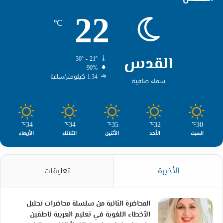
22
℃
القدس
30º - 21º
90%
1.34 كيلومتر/ساعة
سماء صافية
34
34
35
32
30
℃
℃
℃
℃
℃
السبت
الأحد
الأثنين
الثلاثاء
الأربعاء
الأخيرة
تعليقات
المحاضرة الثانية من سلسلة محاضرات تحليل
الأخطاء اللغوية في تعليم العربية ناطقين