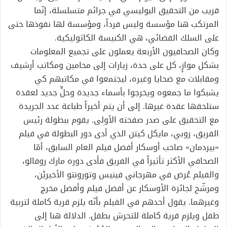
قريب من التحقيق البوليسي في جرائم متسلسلة، إنّما
المرتكب هنا مؤسسة وليس فرداً، ومؤسسة لها نفوذها حتى
على السلك القضائي، هي الكنيسة الكاثوليكية.
وكان الصحافيون الأربعة يعملون على تجميع المعلومات
بشكل موازٍ، كل على حدة، زيارات إلى محامين ومكاتب أرشيف
ومقابلات مع ضحايا وغيره، ليجتمعوا في مكاتبهم كي
يشبكوا ما جمعوه ويخرجوا بأسماء جديدة وحلٍّ جديد لعقدة
ستلحقها عقدة غيرها. إلى أن يتم أخيراً طباعة عدد الجريدة
مع التحقيق على صدر صفحته الأولى. يقوم ببطولة رئيس
الفريق، روبي، مايكل كيتن الذي أدى دور البطولة في فيلم
«بيردمان» صاحب أوسكار أفضل فيلم العام السابق، أمّا
الصحافي الأكثر تأثيراً في الفريق فأدى دوره مارك روفالو،
والفيلم عُرض في مهرجاني فينيس وتورونتو الأخيريْن،
ومرشّح لجائزة الأوسكار عن أفضل فيلم وأفضل مخرج
وغيرهما. يقول أحدهم في الفيلم بأنّه يلزم قرية كاملة لتربية
طفل ويلزم قرية كاملة للتحرش بطفل. الدلالة هنا إلى