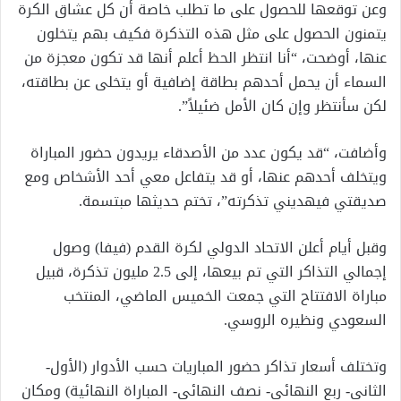
وعن توقعها للحصول على ما تطلب خاصة أن كل عشاق الكرة
يتمنون الحصول على مثل هذه التذكرة فكيف بهم يتخلون
عنها، أوضحت، “أنا انتظر الحظ أعلم أنها قد تكون معجزة من
السماء أن يحمل أحدهم بطاقة إضافية أو يتخلى عن بطاقته،
لكن سأنتظر وإن كان الأمل ضئيلاً”.
وأضافت، “قد يكون عدد من الأصدقاء يريدون حضور المباراة
ويتخلف أحدهم عنها، أو قد يتفاعل معي أحد الأشخاص ومع
صديقتي فيهديني تذكرته”، تختم حديثها مبتسمة.
وقبل أيام أعلن الاتحاد الدولي لكرة القدم (فيفا) وصول
إجمالي التذاكر التي تم بيعها، إلى 2.5 مليون تذكرة، قبيل
مباراة الافتتاح التي جمعت الخميس الماضي، المنتخب
السعودي ونظيره الروسي.
وتختلف أسعار تذاكر حضور المباريات حسب الأدوار (الأول-
الثاني- ربع النهائي- نصف النهائي- المباراة النهائية) ومكان