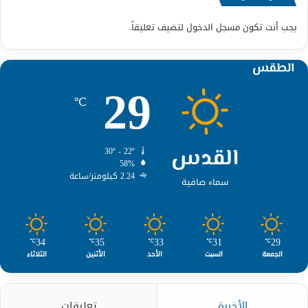
يجب أنت تكون
مسجل الدخول
لتضيف تعليقاً.
الطقس
29
℃
القدس
30º - 22º
58%
2.24 كيلومتر/ساعة
سماء صافية
34
35
33
31
29
℃
℃
℃
℃
℃
الجمعة
السبت
الأحد
الأثنين
الثلاثاء
الأخيرة
تعليقات