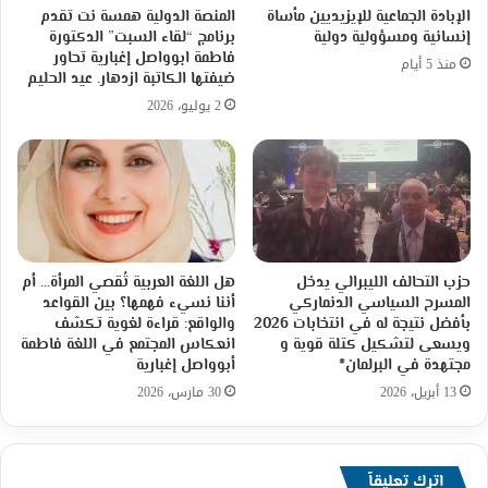
الإبادة الجماعية للإيزيديين مأساة
المنصة الدولية همسة نت تقدم
إنسانية ومسؤولية دولية
برنامج “لقاء السبت” الدكتورة
فاطمة ابوواصل إغبارية تحاور
منذ 5 أيام
ضيفتها الكاتبة ازدهار. عيد الحليم
2 يوليو، 2026
حزب التحالف الليبرالي يدخل
هل اللغة العربية تُقصي المرأة… أم
المسرح السياسي الدنماركي
أننا نسيء فهمها؟ بين القواعد
بأفضل نتيجة له في انتخابات 2026
والواقع: قراءة لغوية تكشف
ويسعى لتشكيل كتلة قوية و
انعكاس المجتمع في اللغة فاطمة
مجتهدة في البرلمان*
أبوواصل إغبارية
13 أبريل، 2026
30 مارس، 2026
اترك تعليقاً