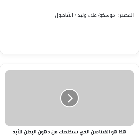
المصدر: موسكو/ علاء وليد / الأناضول
هذا
هو
الفيتامين
الذي
سيخلصك
من
دهون
البطن
للأبد
هذا هو الفيتامين الذي سيخلصك من دهون البطن للأبد