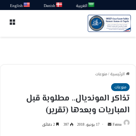
العربية
Danish
English
القائ
الرئيسية
/
منوعات
منوعات
تذاكر المونديال.. مطلوبة قبل
المباريات وبعدها (تقرير)
أرسل
Fatma
17 يونيو، 2018
397
2 دقائق
بريدا