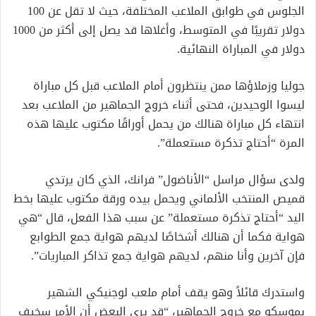
الجلوس في طوابق الملاعب المختلفة، حيث لا تقل عن 100
دولار تقريبًا في المتوسط، وأغلاها قد يصل إلى أكثر من 1000
دولار في المباراة النهائية.
جوليا وزملاؤها ممن ينتظرون أمام الملاعب قبل كل مباراة
ليسوا الوحيدين، فحتى أثناء خروج الجماهير من الملاعب بعد
انتهاء كل مباراة هنالك من يحمل أوراقًا مكتوب عليها هذه
المرة “أحتاج تذكرة مستعملة”.
ولدى سؤال مراسل “الأناضول” فرانك، الذي كان يرتدي
قميص المنتخب الألماني ويحمل بيده ورقة مكتوب عليها بخط
اليد “أحتاج تذكرة مستعملة” عن سبب هذا الفعل، قال “هي
هواية فكما أن هنالك أشخاصًا لديهم هواية جمع الطوابع
فإن آخرين وأنا منهم، لديهم هواية جمع تذاكر المباريات”.
واستدرك قائلاً وهو يقف أمام ملعب لوجنيكي الشهير
بموسكو مع خروج الجماهير، “قد يرى البعض أن الأمر سخيف