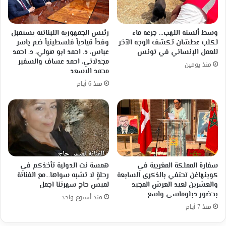
وسط ألسنة اللهب… جرعة ماء
رئيس الجمهورية اللبنانية يستقبل
لكلب عطشان تكشف الوجه الآخر
وفداً قيادياً فلسطينياً ضم ياسر
للعمل الإنساني في تونس
عباس، د. احمد ابو هولي، د. احمد
مجدلاني، احمد عساف والسفير
منذ يومين
محمد الاسعد
منذ 6 أيام
سفارة المملكة المغربية في
همسة نت الدولية تأخذكم في
كوبنهاغن تحتفي بالذكرى السابعة
رحلةٍ لا تشبه سواها…مع الفنانة
والعشرين لعيد العرش المجيد
لميس حاج سهرتنا اجمل
بحضور دبلوماسي واسع
منذ أسبوع واحد
منذ 7 أيام