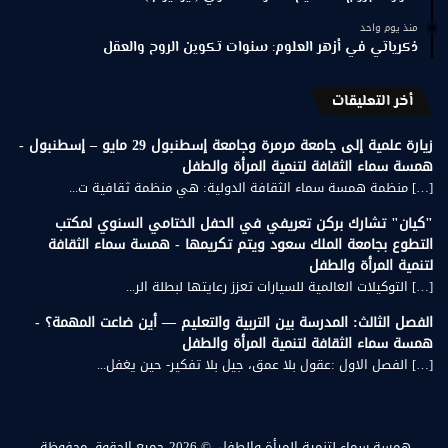
منذ يوم واحد
ذكرياتي في أزهر العلوم: سنوات تكوين الروح والعقل
أخر التعليقات
زيارة علمية إلى جامعة مرمرة وجامعة إسطنبول 29 مايو – إسطنبول -
همسة سماء الثقافة لتنمية المرأة والطفل
[…] منظمة همسة سماء الثقافة الدولية: هي منظمة ثقافية ت...
"كيان" تشارك بركن تعريفي في الحفل الختامي السنوي لمكتب
التطوع بجامعة الملك سعود ويتم تكريمها - همسة سماء الثقافة
لتنمية المرأة والطفل
[…] التوكيلات العالمية للسيارات تعزز رعايتها لبطلة الر...
الفصل الثالث: المدرسة بين التربية والتعليم — أين ضاعت المهمة؟ -
همسة سماء الثقافة لتنمية المرأة والطفل
[…] الفصل الاول :عقول بلا عمق، جيل بلا تفكير- حين يغفل...
همسة سماء لتنمية المرأة والطفل.
© 2026 جميع الحقوق محفوظة.