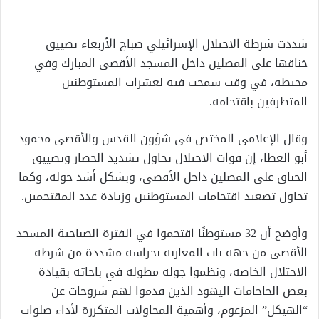
إلكترونيا
شددت شرطة الاحتلال الإسرائيلي صباح الأربعاء تضييق
خناقها على المصلين داخل المسجد الأقصى المبارك وفي
محيطه، في وقت سمحت فيه لعشرات المستوطنين
المتطرفين باقتحامه.
وقال الإعلامي المختص في شؤون القدس والأقصى محمود
أبو العطا، إن قوات الاحتلال تحاول تشديد الحصار وتضييق
الخناق على المصلين داخل الأقصى، وبشكل أشد حوله، وكما
تحاول تصعيد اقتحامات المستوطنين وزيادة عدد المقتحمين.
وأوضح أن 32 مستوطنًا اقتحموا في الفترة الصباحية المسجد
الأقصى من جهة باب المغاربة بحراسة مشددة من شرطة
الاحتلال الخاصة، ونظموا جولة مطولة في باحاته بقيادة
بعض الحاخامات اليهود الذين قدموا لهم شروحات عن
“الهيكل” المزعوم، وأهمية المحاولات المتكررة لأداء صلوات