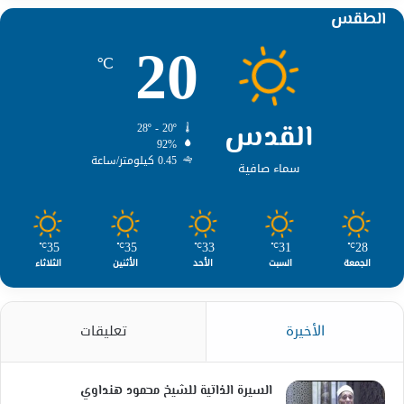
الطقس
20
℃
القدس
28º - 20º
92%
0.45 كيلومتر/ساعة
سماء صافية
35
35
33
31
28
℃
℃
℃
℃
℃
الجمعة
السبت
الأحد
الأثنين
الثلاثاء
الأخيرة
تعليقات
السيرة الذاتية للشيخ محمود هنداوي