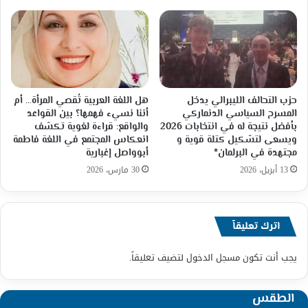
حزب التحالف الليبرالي يدخل
هل اللغة العربية تُقصي المرأة… أم
المسرح السياسي الدنماركي
أننا نسيء فهمها؟ بين القواعد
بأفضل نتيجة له في انتخابات 2026
والواقع: قراءة لغوية تكشف
ويسعى لتشكيل كتلة قوية و
انعكاس المجتمع في اللغة فاطمة
مجتهدة في البرلمان*
أبوواصل إغبارية
13 أبريل، 2026
30 مارس، 2026
اترك تعليقاً
يجب أنت تكون
مسجل الدخول
لتضيف تعليقاً.
الطقس