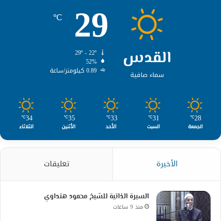
29
℃
القدس
29º - 22º
52%
0.89 كيلومتر/ساعة
سماء صافية
34
35
33
31
28
℃
℃
℃
℃
℃
الجمعة
السبت
الأحد
الأثنين
الثلاثاء
الأخيرة
تعليقات
السيرة الذاتية للشيخ محمود هنداوي
منذ 9 ساعات