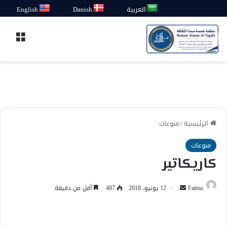
العربية
Danish
English
القائ
الرئيسية
/
منوعات
منوعات
كاريكاتير
أرسل
Fatma
12 يونيو، 2018
487
أقل من دقيقة
بريدا
إلكترونيا