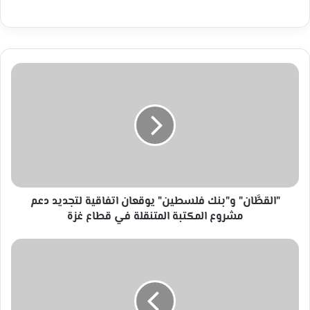
"القطَّان"
و"بنك
فلسطين"
يوقعان
اتفاقية
لتجديد
دعم
مشروع
المكتبة
المتنقلة
"القطَّان" و"بنك فلسطين" يوقعان اتفاقية لتجديد دعم
في
مشروع المكتبة المتنقلة في قطاع غزة
قطاع
غزة
كاريكاتير