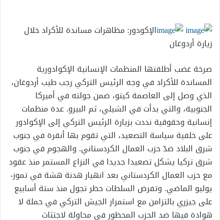
إلكترونيا
الإكودور: مظاهرات مساندة للأكراد خلال
زيارة أردوغان
صرخة غضب أطلقتها المنظمات الإنسانية الإكوادورية
المساندة للأكراد في وجه الرئيس التركي رجب طيب أردوغان،
الذي وصل إلى العاصمة كيتو، ضمن جولته في أميركا
الجنوبية، والتي بدأت في الشيلي، ثم البيرو. عدة منظمات
إنسانية وحقوقية نددت بزيارة الرئيس التركي إلى الإكوادور
على خلفية سياسة التصعيد، التي تقوم بها أنقرة في جنوب
شرق البلاد ضدّ حزب العمال الكردستاني. والهجوم في جنوب
شرق تركيا يشكل تصعيدا جديدا في النزاع المستمر منذ عقود
مع حزب العمال الكردستاني بعد انهيار هدنة هشة في تموز-
يوليو الماضي. وتفرض السلطات حظر تجول منذ ستة أسابيع
على جيزري بالتزامن مع استمرار الجيش التركي في حملة لا
هوادة فيها ضد الحزب المحظور في محاولة لاجتثاث