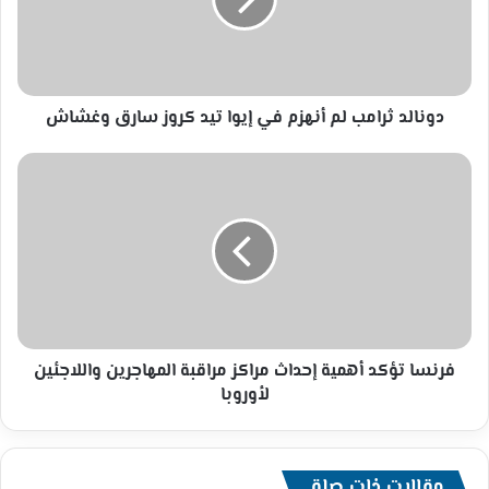
في
إيوا
تيد
كروز
سارق
وغشاش
دونالد ثرامب لم أنهزم في إيوا تيد كروز سارق وغشاش
فرنسا
تؤكد
أهمية
إحداث
مراكز
مراقبة
المهاجرين
واللاجئين
لأوروبا
فرنسا تؤكد أهمية إحداث مراكز مراقبة المهاجرين واللاجئين
لأوروبا
مقالات ذات صلة