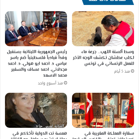
وسط ألسنة اللهب… جرعة ماء
رئيس الجمهورية اللبنانية يستقبل
لكلب عطشان تكشف الوجه الآخر
وفداً قيادياً فلسطينياً ضم ياسر
للعمل الإنساني في تونس
عباس، د. احمد ابو هولي، د. احمد
مجدلاني، احمد عساف والسفير
منذ 5 أيام
محمد الاسعد
منذ أسبوع واحد
سفارة المملكة المغربية في
همسة نت الدولية تأخذكم في