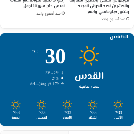
كوبنهاغن تحتفي بالذكرى السابعة
رحلةٍ لا تشبه سواها…مع الفنانة
والعشرين لعيد العرش المجيد
لميس حاج سهرتنا اجمل
بحضور دبلوماسي واسع
منذ أسبوع واحد
منذ أسبوع واحد
الطقس
30
℃
القدس
33º - 25º
24%
1.79 كيلومتر/ساعة
سماء صافية
33
33
33
33
33
℃
℃
℃
℃
℃
الأثنين
الثلاثاء
الأربعاء
الخميس
الجمعة