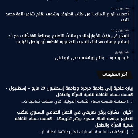
منذ يوم واحد
أصحاب الورع الكاذب! من كتاب قطوف وشوف بقلم شاعر الأمة محمد
ثابت
منذ يوم واحد
الفِكْرِ في مَهَبِّ الخَوارِزْمِيّات: رِهاناتُ التعليمِ وصِناعةُ المُمَكِّناتِ مع أ.د.
إسلام يوسف مع لقاء السبت للدكتورة فاطمة أبو واصل اغبارية
منذ يومين
غربة ورتابة – بقلم إبراهيم يحيى ابو ليلى.
أخر التعليقات
زيارة علمية إلى جامعة مرمرة وجامعة إسطنبول 29 مايو – إسطنبول -
همسة سماء الثقافة لتنمية المرأة والطفل
[…] منظمة همسة سماء الثقافة الدولية: هي منظمة ثقافية ت...
"كيان" تشارك بركن تعريفي في الحفل الختامي السنوي لمكتب
التطوع بجامعة الملك سعود ويتم تكريمها - همسة سماء الثقافة
لتنمية المرأة والطفل
[…] التوكيلات العالمية للسيارات تعزز رعايتها لبطلة الر...