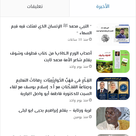
الأخيرة
تعليقات
“ النبي محمد ﷺ الإنسان الذي تمثلت فيه قيم
السماء “
منذ 10 ساعات
أصحاب الورع الكاذب! من كتاب قطوف وشوف
بقلم شاعر الأمة محمد ثابت
منذ يوم واحد
الفِكْرِ في مَهَبِّ الخَوارِزْمِيّات: رِهاناتُ التعليمِ
وصِناعةُ المُمَكِّناتِ مع أ.د. إسلام يوسف مع لقاء
السبت للدكتورة فاطمة أبو واصل اغبارية
منذ يوم واحد
غربة ورتابة – بقلم إبراهيم يحيى ابو ليلى.
منذ يومين