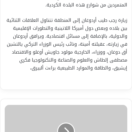
المتمردين من شوارع هذه البلدة الكردية.
زيارة رجب طيب أردوغان إلى المنطقة تتناول العلاقات الثنائية
بين بلاده وبعض دول أميركا اللاتينية والتطورات الإقليمية
والدولية، بالإضافة إلى مسائل اقتصادية. ويرافق أردوغان
في زيارته، عقيلته أمينة، ونائب رئيس الوزراء التركي يالتشين
أق دوغان، ووزراء، الخارجية مولود جاويش أوغلو والاقتصاد
مصطفى إلطاش والعلوم والصناعة والتكنولوجيا فكري
إيشيق، والطاقة والموارد الطبيعية براءت ألبيرق،
دونالد
ثرامب
لم
أنهزم