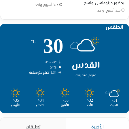
بحضور دبلوماسي واسع
منذ أسبوع واحد
منذ أسبوع واحد
الطقس
30
℃
القدس
31º - 24º
54%
1.34 كيلومتر/ساعة
غيوم متفرقة
35
34
35
32
31
℃
℃
℃
℃
℃
السبت
الأحد
الأثنين
الثلاثاء
الأربعاء
الأخيرة
تعليقات