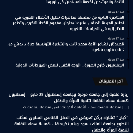
الأئمة والمرشدين لخدمة المسلمين في أوروبا
منذ 17 ساعة
المحاضرة الثانية من سلسلة محاضرات تحليل الأخطاء اللغوية في
تعليم العربية ناطقين بغيرها بعنوان مفهوم الخطأ اللغوي وتطور
النظر إليه في الدراسات اللغوية
منذ 17 ساعة
قصيدتان لشاعر الأمة محمد ثابت والشاعرة التونسية حياة بربوش من
كتاب قلوب شاعرة
منذ 17 ساعة
الإعلاميون خارج الصورة… الوجه الخفي لبعض المهرجانات الدولية
أخر التعليقات
زيارة علمية إلى جامعة مرمرة وجامعة إسطنبول 29 مايو – إسطنبول -
همسة سماء الثقافة لتنمية المرأة والطفل
[…] منظمة همسة سماء الثقافة الدولية: هي منظمة ثقافية ت...
"كيان" تشارك بركن تعريفي في الحفل الختامي السنوي لمكتب
التطوع بجامعة الملك سعود ويتم تكريمها - همسة سماء الثقافة
لتنمية المرأة والطفل