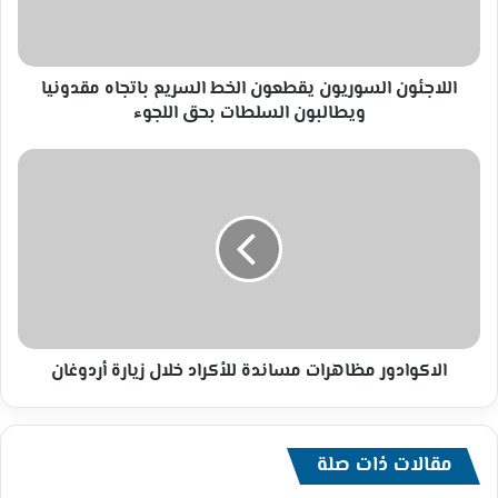
مقدونيا
ويطالبون
السلطات
بحق
اللاجئون السوريون يقطعون الخط السريع باتجاه مقدونيا
اللجوء
ويطالبون السلطات بحق اللجوء
الاكوادور
مظاهرات
مساندة
للأكراد
خلال
زيارة
أردوغان
الاكوادور مظاهرات مساندة للأكراد خلال زيارة أردوغان
مقالات ذات صلة