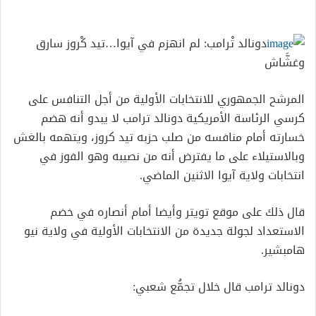
إلكترونيا
دونالد تْرامب: لم انهزم في آيوا…تيد كْروز سارق
وغشَّاش
المرشح الجمهوري للانتخابات الأولية من أجل التنافس على
كرسي الرئاسة الأمريكية دونالد ترامب لا يبدو أنه هضم
خسارته أمام منافسه من صلب حزبه تيد كروز، ويتهمه بالغش
وبالاستيلاء على ما يفترض أنه من نصيبه وهو الفوز في
انتخابات ولاية آيوا الاثنين الماضي.
قال ذلك على موقع تويتر وأيضا أمام أنصاره في خضم
الاستعداد لجولة جديدة من الانتخابات الأولية في ولاية نيو
هامبشير.
دونالد ترامب قال خلال تجمُّع شعبي: