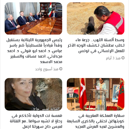
وسط ألسنة اللهب… جرعة ماء
رئيس الجمهورية اللبنانية يستقبل
لكلب عطشان تكشف الوجه الآخر
وفداً قيادياً فلسطينياً ضم ياسر
للعمل الإنساني في تونس
عباس، د. احمد ابو هولي، د. احمد
مجدلاني، احمد عساف والسفير
منذ 3 أيام
محمد الاسعد
منذ أسبوع واحد
سفارة المملكة المغربية في
همسة نت الدولية تأخذكم في
كوبنهاغن تحتفي بالذكرى السابعة
رحلةٍ لا تشبه سواها…مع الفنانة
والعشرين لعيد العرش المجيد
لميس حاج سهرتنا اجمل