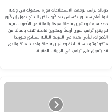
دونالد ترامب توقعت الاستطلاعات فوزه بسهولة في ولاية
آيوا أمام سيناتور تكساس تيد كْروز، لكن النتائج تقول إن كْروز
حصد سبعة وعشرين فاصلة سبعة بالمائة من الأصوات، فيما
لم ينتزع تْرامب سوى أربعةً وعشرين فاصلة ثلاثة بالمائة من
الأصوات، ليأتي بعده في المرتبة الثالثة سيناتور فلوريدا
مارْكو رُوبْيُو بنسبة ثلاثة وعشرين فاصلة واحد بالمائة والذي
قد يتفوق على ترامب في الجولات المقبلة.
اللاجئون
السوريون
يقطعون
الخط
السريع
باتجاه