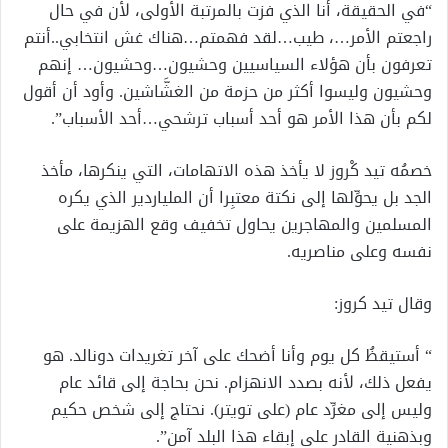
“في الحقيقة، أنا الذي فزت بالمرتبة الأولى، لأن في حال
راجعتم الأمر…، طيب…لقد فهمتم…هناك غش انتخابي..أنتم
تعرفون بأن هؤلاء السياسيين وحشيون…وحشيون… إنهم
وحشيون وليسوا أكثر من حزمة من الغشَّاشين. وأود أن أقول
لكم بأن هذا الأمر هو أحد أسباب ترشحي…أحد الأسباب”.
خصمُه تيد كْروز لا يأخذ هذه الاتهامات، التي ينكرها، مأخذ
الجد بل يحوِّلها إلى نكتة معتبِرا أن الملياردير الذي يكره
المسلمين والمهاجرين يحاول تخفيف وقع الهزيمة على
نفسه وعلى مناصريه.
وقال تيد كروز:
“ أستيقظُ كل يوم وأنا أضحك على آخر تغريدات دونالد. هو
يفعل ذلك، لأنه بصدد الانهزام. نحن بحاجة إلى قائد عام
وليس إلى مغرِّد عام (على تويتر). نحتاج إلى شخص حكيم
وبذهنية القادر على إبقاء هذا البلد آمن”.