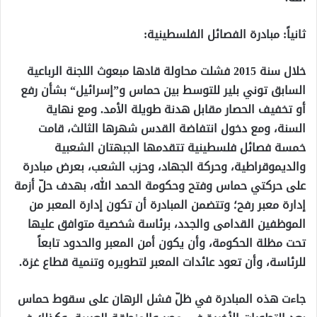
ثانياً: مبادرة الفصائل الفلسطينية:
خلال سنة 2015 فشلت محاولة قادها مبعوث اللجنة الرباعية
السابق توني بلير للتوسط بين حماس و”إسرائيل“ بشأن رفع
أو تخفيف الحصار مقابل هدنة طويلة الأمد. ومع نهاية
السنة، ومع دخول انتفاضة القدس شهرها الثالث، قامت
خمسة فصائل فلسطينية تتقدمها الجبهتان الشعبية
والديموقراطية، وحركة الجهاد، وحزب الشعب، بعرض مبادرة
على حركتي حماس وفتح وحكومة الحمد الله، بهدف حلّ أزمة
إدارة معبر رفح؛ وتتضمن المبادرة أن تكون إدارة المعبر من
الموظفين القدامى والجدد، برئاسة شخصية متوافق عليها
تحت مظلة الحكومة، وأن يكون أمن المعبر والحدود تابعاً
للرئاسة، وأن تعود عائدات المعبر لتطويره وتنمية قطاع غزة.
جاءت هذه المبادرة في ظلّ فشل الرهان على سقوط حماس