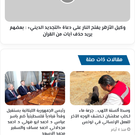
دعاة
«التجديد
الديني»
:
بعضهم
وكيل الأزهر يفتح النار على دعاة «التجديد الديني» : بعضهم
يريد
يريد حذف آيات من القرآن
حذف
آيات
من
القرآن
مقالات ذات صلة
وسط ألسنة اللهب… جرعة ماء
رئيس الجمهورية اللبنانية يستقبل
لكلب عطشان تكشف الوجه الآخر
وفداً قيادياً فلسطينياً ضم ياسر
للعمل الإنساني في تونس
عباس، د. احمد ابو هولي، د. احمد
مجدلاني، احمد عساف والسفير
منذ 4 أيام
محمد الاسعد