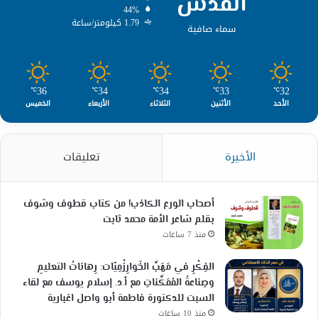
القدس
44%
1.79 كيلومتر/ساعة
سماء صافية
36
34
34
33
32
℃
℃
℃
℃
℃
الأحد
الأثنين
الثلاثاء
الأربعاء
الخميس
الأخيرة
تعليقات
أصحاب الورع الكاذب! من كتاب قطوف وشوف
بقلم شاعر الأمة محمد ثابت
منذ 7 ساعات
الفِكْرِ في مَهَبِّ الخَوارِزْمِيّات: رِهاناتُ التعليمِ
وصِناعةُ المُمَكِّناتِ مع أ.د. إسلام يوسف مع لقاء
السبت للدكتورة فاطمة أبو واصل اغبارية
منذ 10 ساعات