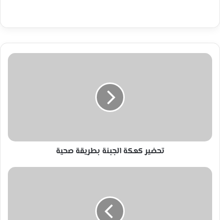
تحضير
كعكة
الجبنة
بطريقة
صحية
تحضير كعكة الجبنة بطريقة صحية
وكيل
الأزهر
يفتح
النار
على