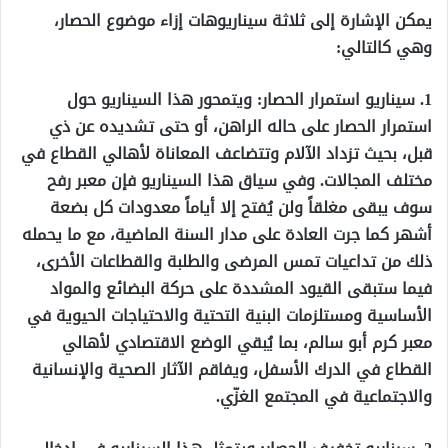
يمكن الإشارة إلى ثلاثة سيناريوهات إزاء موضوع الحصار،
وهي كالتالي:
1. سيناريو استمرار الحصار: ويتمحور هذا السيناريو حول
استمرار الحصار على حاله الراهن، أو حتى تشديده عن ذي
قبل، بحيث تزداد الآلام وتتضاعف المعاناة لأهالي القطاع في
مختلف المجالات. وفي سياق هذا السيناريو فإن معبر رفح
سوف يبقى مغلقاً ولن يُفتح إلا أياماً معدودات كل بضعة
أشهر كما جرت العادة على مدار السنة الماضية، مع ما يحمله
ذلك من تداعيات تمس المرضى والطلبة والقطاعات الأخرى،
فيما ستبقى القيود المشددة على حركة البضائع والمواد
الأساسية ومستلزمات البنية التحتية والاحتياجات الحيوية في
معبر كرم أبو سالم، بما يُبقي الوضع الاقتصادي لأهالي
القطاع في الدرك الأسفل، ويفاقم الآثار الصحية والإنسانية
والاجتماعية في المجتمع الغزّي.