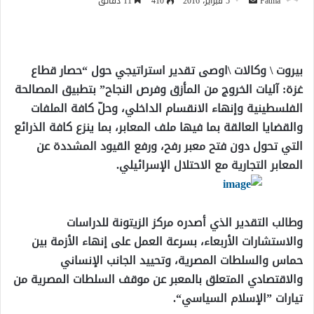
أرسل
Fatma
5 فبراير، 2016
410
11 دقائق
بريدا
إلكترونيا
بيروت \ وكالات \اوصى تقدير استراتيجي حول “حصار قطاع
غزة: آليات الخروج من المأزق وفرص النجاح” بتطبيق المصالحة
الفلسطينية وإنهاء الانقسام الداخلي، وحلّ كافة الملفات
والقضايا العالقة بما فيها ملف المعابر، بما ينزع كافة الذرائع
التي تحول دون فتح معبر رفح، ورفع القيود المشددة عن
المعابر التجارية مع الاحتلال الإسرائيلي.
وطالب التقدير الذي أصدره مركز الزيتونة للدراسات
والاستشارات الأربعاء، بسرعة العمل على إنهاء الأزمة بين
حماس والسلطات المصرية، وتحييد الجانب الإنساني
والاقتصادي المتعلق بالمعبر عن موقف السلطات المصرية من
تيارات ”الإسلام السياسي“.