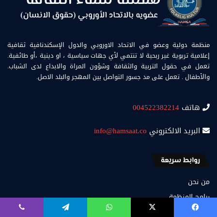
منظمة دولية وعضو في الاتحاد الاوروبي والدول الإسكندنافية ثقافية
إعلامية تربوية غير ربحية لا تنتمي لأي جهات سياسية ، او دينية ،أو طائفية.
تعمل في حقول التربية والثقافة وشؤون المراة والابداع لدى الشباب.
والأطفال . تعمل على مد جسور التواصل بين المهجر والبلد الاصل.
هاتف
004522382214
البريد الالكتروني
info@hamsaat.co
روابط سريعة
من نحن
برامج المنظمة
نشاطات المنظمة
يسبوك
‫X
واتساب
تيلقرام
ڤايبر