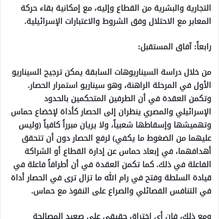
التجارية والبشرية من القطاع وإليه، مع إمكانية بقاء حركة
المعابر مع الاحتلال وفق الشروط والاعتبارات الإسرائيلية.
رابعاً: آفاق المستقبل:
من خلال دراسة السيناريوهات السابقة يمكن ترجيح السيناريو
الأول في المرحلة الراهنة، وهو سيناريو استمرار الحصار.
وتكمن العقدة في أن الطرفين المتحكمين بالحدود
الإسرائيلي والمصري ينظران إلى الحصار كأداة لإخضاع حماس
وتهميشها وإسقاطها شعبياً، ولا يريان مبرراً كافياً (وليس
عليهما من الضغوط ما يكفي) لرفع الحصار دون أن تتحقق
أهدافهما، في إبعاد حماس عن إدارة القطاع أو الشراكة
الفاعلة في ذلك. كما تكمن العقدة في أن أطرافاً فاعلة في
قيادة السلطة وفتح في رام الله ما تزال ترى في الحصار أداة
في التنافس الفصائلي والصراع على النفوذ مع حماس.
ومع ذلك، فإن أي اختراق حقيقي على صعيد المصالحة