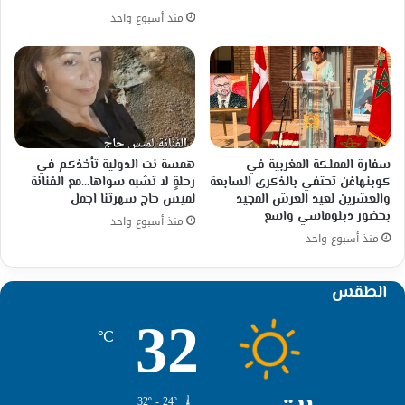
منذ أسبوع واحد
سفارة المملكة المغربية في
همسة نت الدولية تأخذكم في
كوبنهاغن تحتفي بالذكرى السابعة
رحلةٍ لا تشبه سواها…مع الفنانة
والعشرين لعيد العرش المجيد
لميس حاج سهرتنا اجمل
بحضور دبلوماسي واسع
منذ أسبوع واحد
منذ أسبوع واحد
الطقس
32
℃
32º - 24º