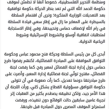
ومنظمة التحرير الفلسطينية، خصوصاً أنها لا تطمئن لموقف
حكومة الحمد الله التي لم تعد بنظر الحركة حكومة توافقية
بعد التعديلات الوزارية المتكررة؛ وترى أن اهتمام السلطة
بالسيطرة على المعابر ما زال في إطار سعي قيادة السلطة
في رام الله لإضعاف حماس وتحييدها، وفي إطار الاستجابة
لمتطلبات اتفاقية أوسلو والشروط الإسرائيلية وشروط
الرباعية الدولية.
أبدى كل من رئيس السلطة وحركة فتح محمود عباس وحكومة
التوافق الموافقة على المبادرة الفصائلية، لكنهم رفضوا طرح
حماس حول إدارة لجنة الفصائل لمعبر رفح. كما رفضت لجنة
الفصائل، مقترح تولّي لجنة فصائلية إدارة المعبر، وأصرت على
طرح مبادرتها دونما تعديل، كما رأت صعوبة في أن تتولى
حكومة التوافق مسؤولية القطاع بشكل كلي، ورأت اللجنة أن
هذا الأمر جيد، ولكن تطبيقه يصطدم بكثير من العقبات إثر
تجربة عامين سابقين حالت الوقائع دون تنفيذه، ورفضت
استمزاج الموقف المصري حول المبادرة قبل طرحها.