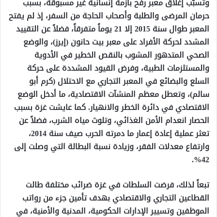
وتسبّب إغلاق معبر رفح بأزمة إنسانية غير مسبوقة، بسبب
حرمان المرضى والطلبة وأصحاب الحاجة من السفر، إذ لم يفتح
المعبر طوال سنة 2015 إلا 21 يوماً متفرقاً، فضلاً عن التقييد
المشدد لحركة الأفراد على معبر بيت حانون (إيرز)، والوضع
الصحي المتدهور المشوب بالنقص الخطير في الأدوية
والمستلزمات الطبية، وفرض القيود المشددة على حركة
السلع والبضائع في المعبر التجاري مع الاحتلال (كرم أبو
سالم)، وتعطل معظم المنشآت الاقتصادية، ما أدخل الوضع
الاقتصادي في دائرة الخطر والانهيار. كما عايشت غزة بسبب
الحصار انعدام الأمن الغذائي، وتلوث مياه الشرب، فضلاً عن
تعثر عملية إعادة إعمار ما دمرته الحرب صيف سنة 2014،
وارتفاع معدلات الفقر، وزيادة نسبة البطالة التي وصلت إلى
42%.
تبعاً لذلك، فرضت السلطات في غزة ضرائب مختلفة طالت
القطاعين التجاري والاقتصادي بهدف تأمين جزء من رواتب
الموظفين وتسيير الإدارات الحكومية، المدنية والأمنية، في