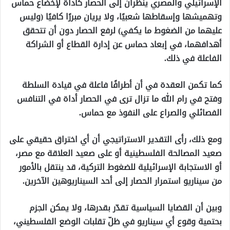
الإسرائيلي والمصري ينظران إلى الحصار كأداة لإخضاع حماس
وتهميشها وإسقاطها شعبيًا، ولا يريان مبررًا كافيًا (وليس
عليهما من الضغوط ما يكفي) لرفع الحصار دون أن تتحقق
أهدافهما، في إبعاد حماس عن إدارة القطاع أو الشراكة
الفاعلة في ذلك.
كما تكمن العقدة في أن أطرافًا فاعلة في قيادة السلطة
وفتح في رام الله ما تزال ترى في الحصار أداة في التنافس
الفصائلي والصراع على النفوذ مع حماس.
ومع ذلك، رأى التقدير الاستراتيجي أن أي اختراق حقيقي على
صعيد المصالحة الفلسطينية أو على صعيد العلاقة مع مصر،
أو الاستجابة الإسرائيلية للضغوط التركية، قد ينتقل بالأمور
من سيناريو استمرار الحصار إلى أحد السيناريوهين الآخرين.
وبين أن القضايا السياسية تقدّر بقدرها، ولا يمكن الجزم
بحتمية وقوع أي سيناريو في ظلّ تقلبات الوضع الفلسطيني،