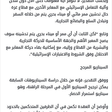
وبحسب التقدير، لا تتوفر أية معلومات حتى الآن حول شكل
وآلية التعامل الإسرائيلي مع المعابر الأخرى مع قطاع غزة
حال تدشين ممر مائي أو ميناء بحري يتم من خلاله السفر
وتبادل السلع والبضائع التجارية.
وتابع “لكن الثابت أن أي ممر أو ميناء بحري يتم تدشينه سوف
يصبح المعبر الأهم والجهة الأساسية للحركة التجارية
والبشرية من القطاع وإليه، مع إمكانية بقاء حركة المعابر مع
الاحتلال وفق الشروط والاعتبارات الإسرائيلية”.
السيناريو المرجح
ووفق التقدير، فإنه من خلال دراسة السيناريوهات السابقة
يمكن ترجيح السيناريو الأول في المرحلة الراهنة، وهو
سيناريو استمرار الحصار.
وأوضح أن العقدة تكمن في أن الطرفين المتحكمين بالحدود