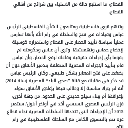
القطاع، ما استتبع حالة من الاستياء بين شرائح من أهالي
القطاع.
وتتهم قوى فلسطينية ومتابعون للشأن الفلسطيني الرئيس
عباس وقيادات في فتح والسلطة في رام الله بأنها تمارس
عملياً سياسة تأييد الحصار على القطاع واستمراره كوسيلة
لإخضاع حماس وتهميشها. وترى أن عباس وحكومته لم
يقوما بأي إجراءات حقيقية وفاعلة لرفع الحصار، وأن عباس
قام بتأييد الإجراءات المصرية المتعلقة بتدمير الأنفاق دون أن
يضغط على فتح المعابر بشكل طبيعي. وكان الرئيس عباس
قد ذكر في مقابلة مع قناة ”صدى البلد“ المصرية (سنة 2014)
أنه لم يترك مناسبة إلا وطالب فيها بإغلاق الأنفاق سواء
بإغراقها أم ببناء سياج حديدي على الحدود. من جهة أخرى،
فإن الرئيس المصري السيسي أكد في أواخر أيلول/ سبتمبر
2015 أن الإجراءات التي تتخذها السلطات المصرية تجاه قطاع
غزة تتم بالتنسيق الكامل مع السلطة الفلسطينية في رام
الله.