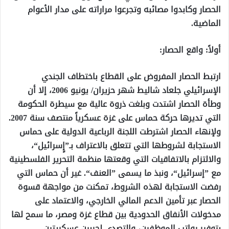
الحصار وكابدوا مصائبه وتجرعوا مراراته على مدار الأعوام
الماضية.
أولاً: واقع الحصار:
ارتبط الحصار المفروض على القطاع باختطاف الجندي
الإسرائيلي جلعاد شاليط شهر حزيران/ يونيو 2006، إلا أن
وطأة الحصار اشتدت وبلغت ذروة عالية مع سيطرة الحكومة
التي تديرها حركة حماس على غزة عسكرياً منتصف سنة 2007.
ولإنهاء الحصار اشترطت اللجنة الرباعية الدولية على حماس
الاستجابة لشروطها التي تتعلق بالاعتراف بـ”إٍسرائيل“،
والالتزام بالاتفاقيات التي وقعتها منظمة التحرير الفلسطينية
مع ”إسرائيل“، ونبذ ما يسمى ”العنف“. غير أن حماس التي
رفضت الاستجابة لهذه الشروط، تمكنت من مواجهة قسوة
الحصار عبر تأمين الدعم المالي الخارجي، والاعتماد على
مدخولات الأنفاق الحدودية بين قطاع غزة ومصر، ما سمح لها
بتوفير رواتب الموظفين، والتصدي لحربين عسكريتين