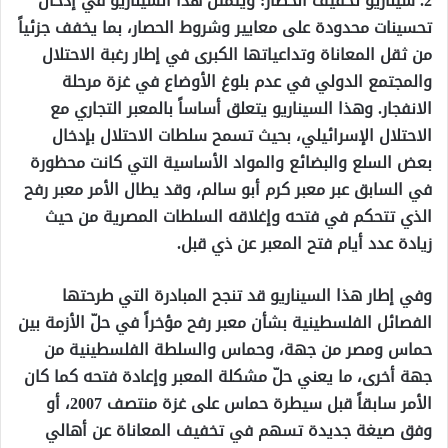
2. سيناريو تخفيف الحصار: ويتمثل هذا السيناريو في إدخال
تحسينات محدودة على معايير وشروط الحصار، بما يخفف جزئياً
من ثقل المعاناة وتداعياتها الكبرى في إطار رغبة الاحتلال
والمجتمع الدولي في عدم بلوغ الأوضاع في غزة مرحلة
الانفجار. وهذا السيناريو يتعلق أساساً بالمعبر التجاري مع
الاحتلال الإسرائيلي، بحيث تسمح سلطات الاحتلال بإدخال
بعض السلع والبضائع والمواد الأساسية التي كانت محظورة
في السابق عبر معبر كرم أبو سالم، وقد يطال الأمر معبر رفح
الذي تتحكم في فتحه وإغلاقه السلطات المصرية من حيث
زيادة عدد أيام فتح المعبر عن ذي قبل.
وفي إطار هذا السيناريو قد تنجح المبادرة التي طرحتها
الفصائل الفلسطينية بشأن معبر رفح مؤخراً في حلّ الأزمة بين
حماس ومصر من جهة، وحماس والسلطة الفلسطينية من
جهة أخرى، ما يعني حلّ مشكلة المعبر وإعادة فتحه كما كان
الأمر سابقاً قبل سيطرة حماس على غزة منتصف 2007، أو
وفق صيغة جديدة تسهم في تخفيف المعاناة عن أهالي