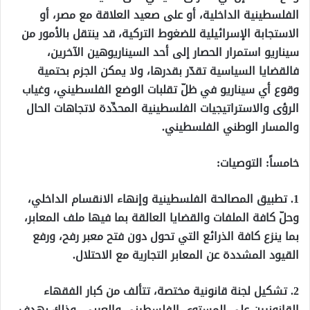
الفلسطينية الداخلية، أو على صعيد العلاقة مع مصر، أو
الاستجابة الإسرائيلية للضغوط التركية، قد ينتقل بالأمور من
سيناريو استمرار الحصار إلى أحد السيناريوهين الآخرين،
فالقضايا السياسية تقدّر بقدرها، ولا يمكن الجزم بحتمية
وقوع أي سيناريو في ظلّ تقلبات الوضع الفلسطيني، وغياب
الرؤى والاستراتيجيات الفلسطينية المحدِّدة لاتجاهات الحال
والمسار الوطني الفلسطيني.
خامساً: التوصيات:
1. تطبيق المصالحة الفلسطينية وإنهاء الانقسام الداخلي،
وحلّ كافة الملفات والقضايا العالقة بما فيها ملف المعابر،
بما ينزع كافة الذرائع التي تحول دون فتح معبر رفح، ورفع
القيود المشددة عن المعابر التجارية مع الاحتلال.
2. تشكيل لجنة قانونية مختصة، تتألف من كبار الفقهاء
القانونيين على المستوى الفلسطيني والعربي، وذلك بهدف