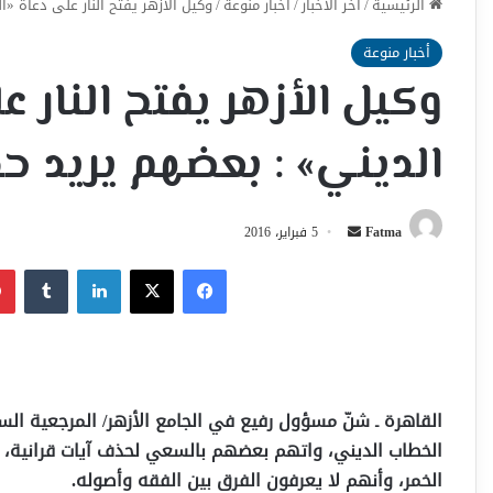
الرئيسية
/
اخر الأخبار
/
أخبار منوعة
/
وكيل الأزهر يفتح النار على دعاة «
أخبار منوعة
وكيل الأزهر يفتح النار ع
الديني» : بعضهم يريد ح
أرسل
Fatma
5 فبراير، 2016
بريدا
فيسبوك
‫X
لينكدإن
إلكترونيا
القاهرة ـ شنّ مسؤول رفيع في الجامع الأزهر/ المرجعية السن
الخطاب الديني، واتهم
بعضهم بالسعي لحذف آيات قرانية، 
الخمر، وأنهم لا يعرفون الفرق بين الفقه وأصوله.