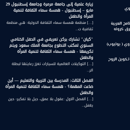
زيارة علمية إلى جامعة مرمرة وجامعة إسطنبول 29
وي
مايو – إسطنبول - همسة سماء الثقافة لتنمية
المرأة والطفل
[…] منظمة همسة سماء الثقافة الدولية: هي منظمة
مج العربية
ثقافية ت...
رق كرونه
"كيان" تشارك بركن تعريفي في الحفل الختامي
وي ( يوتيوب)
السنوي لمكتب التطوع بجامعة الملك سعود ويتم
تكريمها - همسة سماء الثقافة لتنمية المرأة
والطفل
تكوين الروح
[…] التوكيلات العالمية للسيارات تعزز رعايتها لبطلة
الر...
الفصل الثالث: المدرسة بين التربية والتعليم — أين
ضاعت المهمة؟ - همسة سماء الثقافة لتنمية المرأة
والطفل
[…] الفصل الاول :عقول بلا عمق، جيل بلا تفكير- حين
يغفل...