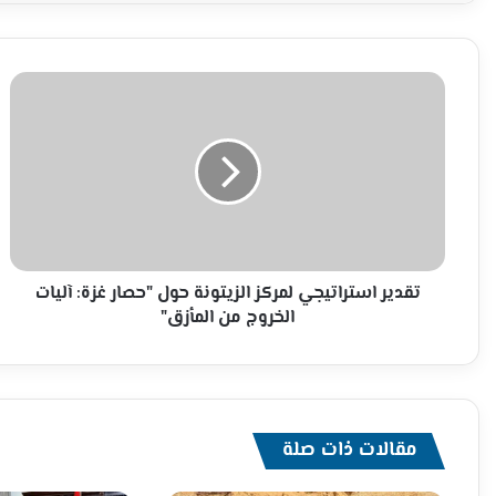
تقدير
استراتيجي
لمركز
الزيتونة
حول
"حصار
غزة:
آليات
الخروج
من
تقدير استراتيجي لمركز الزيتونة حول "حصار غزة: آليات
المأزق"
الخروج من المأزق"
مقالات ذات صلة