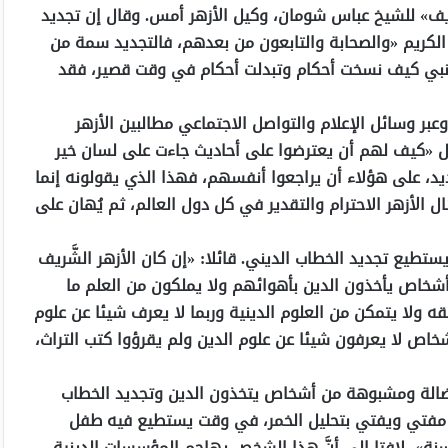
ريف» للشيخ عباس شومان، وكيل الأزهر أمس. وقال إن تجديد
 الكريم «والصحابة والتابعون من بعدهم، فالتجديد سمة من
د النبي كيف نسخت أحكام وتبدلت أحكام في وقت قصير، فقد
ر وسائل الإعلام والتواصل الاجتماعي مطالبين الأزهر
ل «كيف لهم أن يعترضوا على أحاديث جاءت على لسان خير
يد، على هؤلاء أن يراجعوا أنفسهم، فهذا الذي يقولونه إنما
لأزهر الاحترام والتقدير في كل دول العالم، ثم يُهان على
ستطيع تجديد الخطاب الديني. قائلا: «إن كان الأزهر الشَّريف
شخاص يأخذون الدين بأهوائهم ولا يملكون من العلم ما
قه ولا يتمكن من العلوم الدينية وربما لا يعرف شيئا عن علوم
اص لا يعرفون شيئا عن علوم الدين ولم يقرؤوا كتب التراث،
وى ضالة ومشبوهة من أشخاص يتخذون الدين وتجديد الخطاب
ه مفتي ويفتي بتحليل الخمر، في وقت يستطيع فيه طفل
نة»، لافتا إلى أنَّ هذا الشخص يهاجم المؤسسات الدينية