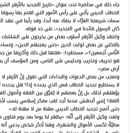
جاء ذلك في محاضرة تحت عنوان «تاريخ التجديد بالأزهر الش
الخطاب الديني يأتي على رأس الأمور التي اهتم بها رسولنا
سمات شريعتنا الغرَّاء لا ينفك عنه أبدا، وقد رأينا في عه
كان الرسول قائدنا في التجديد»، على حد قوله.
وانتقد وكيل الأزهر أسلوب بعض من يخرجون على الشاشات وعب
بالتخلي عن بعض ثوابت الدين «حتى يعجبهم الدين». وتساء
النَّاس أجمعين؟»، مستطردا: «قلتها قبل ذلك وأكررها من جد
هو تحريف وتخريب وتدليس على الناس، ومن المؤسف أن ينال ا
أرض مصر».
وتعجب من بعض الدعوات والنداءات التي تقول إنَّ الأزهر لا ي
لا يستطيع تجديد الخطاب فمن الذي يجدده إذا؟ هل يجدده أ
يؤهلهم لذلك، بل إنَّ بعضهم لا يُفرِّق بين الفقه وأصول الف
اللغة؟ إنني أندهش عندما أجد لقب مفكر إسلامي ينسب لأشخ
حتى أصبح تجديد الخطاب الديني مهنة من لا مهنة له.»
ولفت وكيل الأزهر إلى أنَّه: «يظهر لنا يوما بعد يوم فتا
مطيَّةً لكسب الأموال والشهرة، وهنا أذكر شخص يدعي أن
يلعب في الشارع أن يستدل على تحريم الخمر من القرآن والس