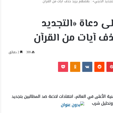
التجديد الديني» : بعضهم يريد حذف آيات من القرآن
لى دعاة «التجديد
ذف آيات من القرآن
399
2 دقائق
بينتيريست
Odnoklassniki
‫Pocket
ية الأعلى في العالم، انتقادات لاذعة ضد المطالبين بتجديد
وتحليل شرب