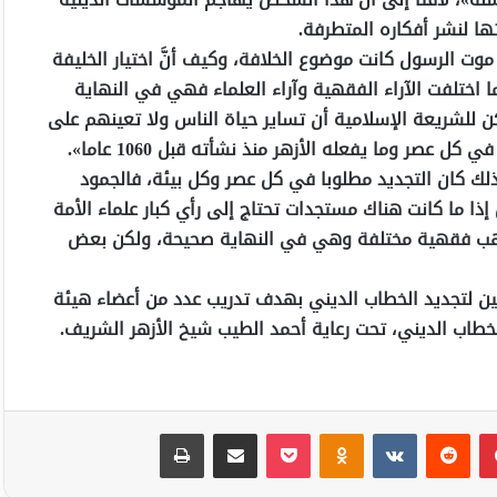
ا لنشر أفكاره المتطرفة.
موت الرسول كانت موضوع الخلافة، وكيف أنَّ اختيار الخليفة
هما اختلفت الآراء الفقهية وآراء العلماء فهي في النهاية
ن للشريعة الإسلامية أن تساير حياة الناس ولا تعينهم على
عصر وما يفعله الأزهر منذ نشأته قبل 1060 عاما».
ولذلك كان التجديد مطلوبا في كل عصر وكل بيئة، فالجمود
ذا ما كانت هناك مستجدات تحتاج إلى رأي كبار علماء الأمة
ذاهب فقهية مختلفة وهي في النهاية صحيحة، ولكن بعض
سين لتجديد الخطاب الديني بهدف تدريب عدد من أعضاء هيئة
خطاب الديني، تحت رعاية أحمد الطيب شيخ الأزهر الشريف.
بينتيريست
Odnoklassniki
‫Pocket
مشاركة عبر البريد
طباعة