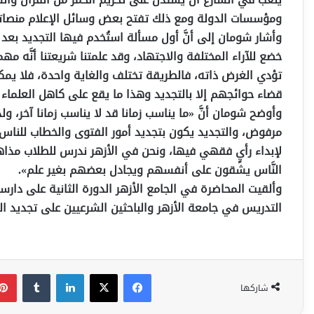
ومؤسسات الدولة ومع ذلك تفتح بعض وسائل الإعلام منصاته
وأشار شومان إلى أنَّ أول مسألة استُخدم فيها التجديد بعد 
خضع للآراء المختلفة والاجتهاد، وقد علمتنا شريعتنا أنَّه م
تؤدي الغرض ذاته، فالطريقة تختلف والغاية واحدة، فلا يمك
قضاء حوائجهم إلا بالتجديد وهذا ما يقع على كاهل العلماء في كل 
وأوضح شومان أنَّ «ما يناسب زمانا قد لا يناسب زمانا آخر، 
مرفوض، والتجديد يكون بتجديد أمور الفتوى والخطاب للناس إ
لإبداء رأيٍ فقهي فيها، ونحن في الأزهر ندرس للطلاب م
النَّاس يشقون على أنفسهم ويجادل بعضهم بغير علم».
وألقيت المحاضرة في الجامع الأزهر الدورة الثانية على دار
التدريس في جامعة الأزهر والباحثين الشرعيين على تجديد ال
فيسبوك
‫X
لينكدإن
شاركها