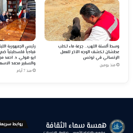
وسط ألسنة اللهب… جرعة ماء لكلب
رئيس الجمهورية اللبن
عطشان تكشف الوجه الآخر للعمل
قيادياً فلسطينياً ضم
الإنساني في تونس
ابو هولي، د. احمد م
والسفير محمد الاسع
منذ يومين
منذ 7 أيام
روابط سريعة