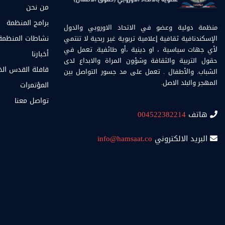
من نحن
برامج المنظمة
منظمة دولية وعضو في الاتحاد الاوروبي والدول
الإسكندنافية ثقافية إعلامية تربوية غير ربحية لا تنتمي
نشاطات المنظمة
لأي جهات سياسية ، او دينية ،أو طائفية. تعمل في
أخبارنا
حقول التربية والثقافة وشؤون المراة والابداع لدى
قافلة القدس ال
الشباب. والأطفال . تعمل على مد جسور التواصل بين
المهجر والبلد الاصل.
المؤتمرات
تواصل معنا
هاتف
004522382214
البريد الالكتروني
info@hamsaat.co