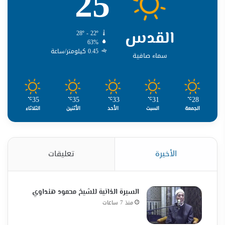
25
القدس
28º - 22º
63%
0.45 كيلومتر/ساعة
سماء صافية
35
35
33
31
28
℃
℃
℃
℃
℃
الجمعة
السبت
الأحد
الأثنين
الثلاثاء
الأخيرة
تعليقات
السيرة الذاتية للشيخ محمود هنداوي
منذ 7 ساعات