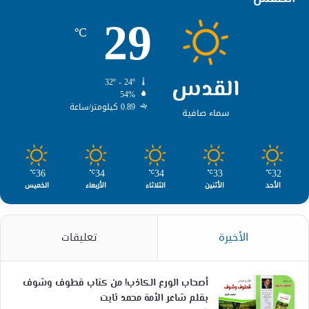
29
℃
القدس
32º - 24º
54%
0.89 كيلومتر/ساعة
سماء صافية
36
34
34
33
32
℃
℃
℃
℃
℃
الأحد
الأثنين
الثلاثاء
الأربعاء
الخميس
الأخيرة
تعليقات
أصحاب الورع الكاذب! من كتاب قطوف وشوف
بقلم شاعر الأمة محمد ثابت