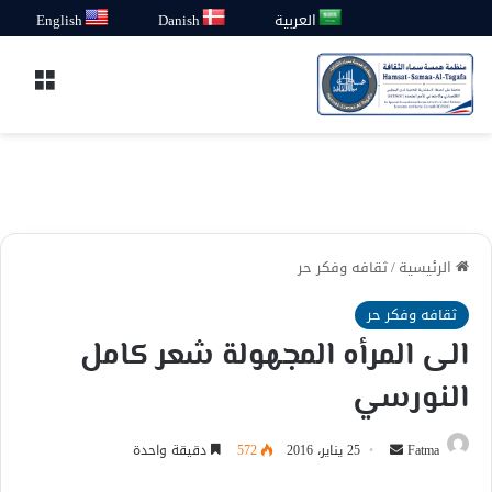
العربية
Danish
English
القائ
الرئيسية
/
ثقافه وفكر حر
ثقافه وفكر حر
الى المرأه المجهولة شعر كامل
النورسي
أرسل
Fatma
25 يناير، 2016
572
دقيقة واحدة
بريدا