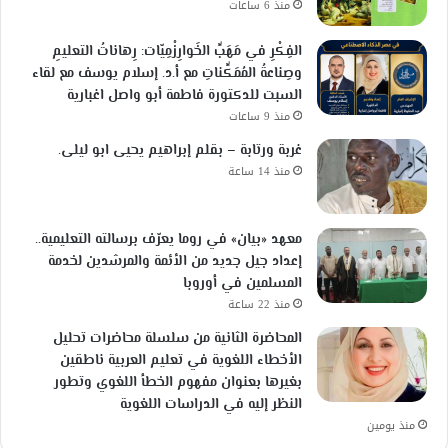
منذ 6 ساعات
الفِكْرِ في مَهَبِّ الخَوارِزْمِيّات: رِهاناتُ التعليمِ
وصِناعةُ المُمَكِّناتِ مع أ.د. إسلام يوسف مع لقاء
السبت للدكتورة فاطمة أبو واصل اغبارية
منذ 9 ساعات
غربة ورتابة – بقلم إبراهيم يحيى ابو ليلى.
منذ 14 ساعة
معهد «بيان» في روما يعرّف برسالته التعليمية..
إعداد جيل جديد من الأئمة والمرشدين لخدمة
المسلمين في أوروبا
منذ 22 ساعة
المحاضرة الثانية من سلسلة محاضرات تحليل
الأخطاء اللغوية في تعليم العربية ناطقين
بغيرها بعنوان مفهوم الخطأ اللغوي وتطور
النظر إليه في الدراسات اللغوية
منذ يومين