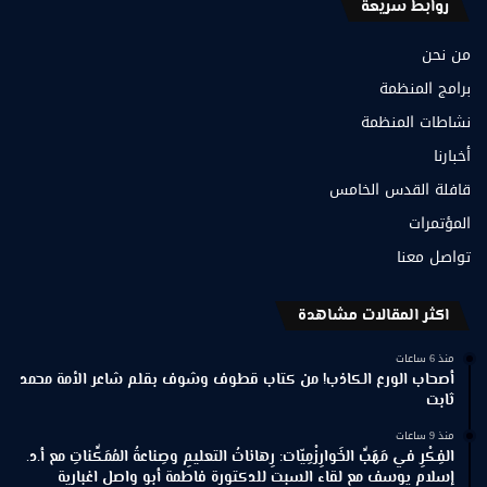
روابط سريعة
من نحن
برامج المنظمة
نشاطات المنظمة
أخبارنا
قافلة القدس الخامس
المؤتمرات
تواصل معنا
اكثر المقالات مشاهدة
منذ 6 ساعات
أصحاب الورع الكاذب! من كتاب قطوف وشوف بقلم شاعر الأمة محمد
ثابت
منذ 9 ساعات
الفِكْرِ في مَهَبِّ الخَوارِزْمِيّات: رِهاناتُ التعليمِ وصِناعةُ المُمَكِّناتِ مع أ.د.
إسلام يوسف مع لقاء السبت للدكتورة فاطمة أبو واصل اغبارية