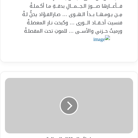
فـــأعـــارها صــــورَ الـجـــمـــالِ بدقــةِ مـا أكـمـلـةْ
مِــن يـومـهــا بــدأ الـهــوى … صـارالفـؤاد يحنُّ لـةْ
فنسيت أحـقــاد الـــورى … وكبحت نـار المعضلـةْ
ورميتُ حــزني والأســى … للموتِ تحت المقصلـةْ
فوائد
البرتقال
الجمالية