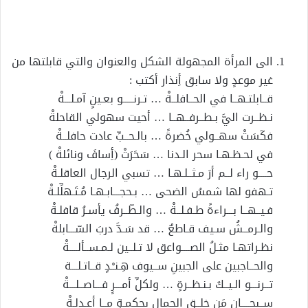
إلكترونيا
الى المرأة المجهولة الشكل والعنوان والتي قابلتها من
غير موعدٍ ولا سابق أِنذار أكتب :
قــابلتـهــا في الحــافلــةْ … تـرنـــــو بعـينٍ آمـلـــةْ
نـظــرت اليَّ بـطــرفــهــا … أحيت سهولي القاحلةْ
فكَسَتْ سهــولي خُضرةً … بالـحــبِّ عادت حافلــةْ
في لحـظـهـا سحر الـدنا … سَحَرَتْ (أِسافَ ونائلةْ )
حــــو راء لــم أرَ مـثــلـهـا … تسبي الرجال العاقلـةْ
تـهفو لها شمسُ الضحى … بـحجـــابـهـا مُـتَـهلِّلـةْ
فـيــهــا بـــراءةً طـفـلــةْ … والـطّــرفُ يأسـرُ قافلـةْ
والـرمــشُ سـيف قـاطعٌ … قد سَـدَّ دربَ السّـــابلةْ
نظـراتهـا مثـلُ الصــــواعق لا تـلــين لـمـســألــــةْ
والحــاجبين على الجبينِ ســيوف هِـنـْـدٍ قــاتـلـــة
تــرنـــو الـيــكَ بـنـظــرةٍ … ولكلِّ أمـــرٍ فـــاصــلـــةْ
ســبحــــان مَن خلــق الجمال بحكمـةٍ مــا أعـدلـةْ