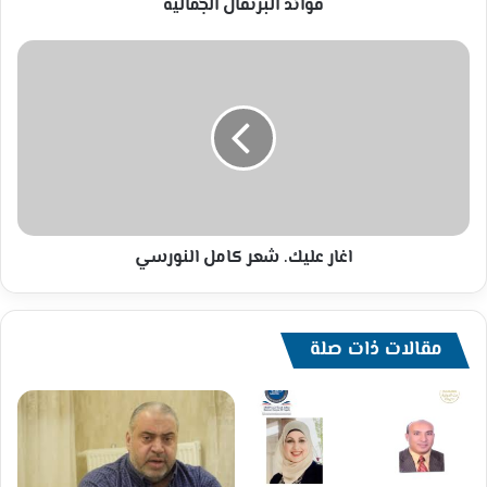
فوائد البرتقال الجمالية
اغار
عليك.
شعر
كامل
النورسي
اغار عليك. شعر كامل النورسي
مقالات ذات صلة