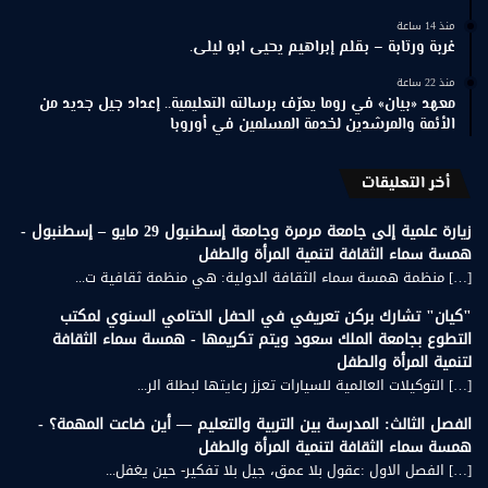
منذ 14 ساعة
غربة ورتابة – بقلم إبراهيم يحيى ابو ليلى.
منذ 22 ساعة
معهد «بيان» في روما يعرّف برسالته التعليمية.. إعداد جيل جديد من
الأئمة والمرشدين لخدمة المسلمين في أوروبا
أخر التعليقات
زيارة علمية إلى جامعة مرمرة وجامعة إسطنبول 29 مايو – إسطنبول -
همسة سماء الثقافة لتنمية المرأة والطفل
[…] منظمة همسة سماء الثقافة الدولية: هي منظمة ثقافية ت...
"كيان" تشارك بركن تعريفي في الحفل الختامي السنوي لمكتب
التطوع بجامعة الملك سعود ويتم تكريمها - همسة سماء الثقافة
لتنمية المرأة والطفل
[…] التوكيلات العالمية للسيارات تعزز رعايتها لبطلة الر...
الفصل الثالث: المدرسة بين التربية والتعليم — أين ضاعت المهمة؟ -
همسة سماء الثقافة لتنمية المرأة والطفل
[…] الفصل الاول :عقول بلا عمق، جيل بلا تفكير- حين يغفل...